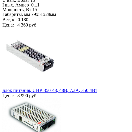
U вых, Вольт 15
I вых, Ампер
0...1
Мощность, Вт 15
Габариты, мм
79х51х28мм
Вес, кг
0.180
Цена:
4 360 руб
Блок питания, UHP-350-48, 48В, 7.3А, 350.4Вт
Цена:
8 990 руб