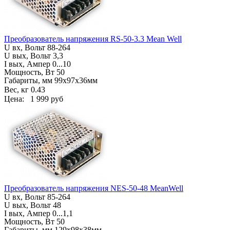
Преобразователь напряжения RS-50-3.3 Mean Well
U вх, Вольт
88-264
U вых, Вольт 3,3
I вых, Ампер
0...10
Мощность, Вт 50
Габариты, мм
99х97х36мм
Вес, кг
0.43
Цена:
1 999 руб
Преобразователь напряжения NES-50-48 MeanWell
U вх, Вольт
85-264
U вых, Вольт 48
I вых, Ампер
0...1,1
Мощность, Вт 50
Габариты, мм
129х98х38мм