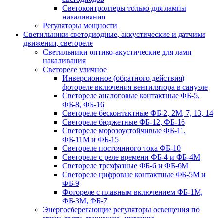
Светоконтроллеры только для лампы
накаливания
Регуляторы мощности
Светильники светодиодные, аккустические и датчики
движения, светореле
Светильники оптико-акустические для ламп
накаливания
Светореле уличное
Инверсионное (обратного действия)
фотореле включения вентилятора в санузле
Светореле аналоговые контактные ФБ-5,
ФБ-8, ФБ-16
Светореле бесконтактные ФБ-2, 2М, 7, 13, 14
Светореле бюджетные ФБ-12, ФБ-16
Светореле морозоустойчивые ФБ-11,
ФБ-11М и ФБ-15
Светореле постоянного тока ФБ-10
Светореле с реле времени ФБ-4 и ФБ-4М
Светореле трехфазные ФБ-6 и ФБ-6М
Светореле цифровые контактные ФБ-5М и
ФБ-9
Фотореле с плавным включением ФБ-1М,
ФБ-3М, ФБ-7
Энергосберегающие регуляторы освещения по