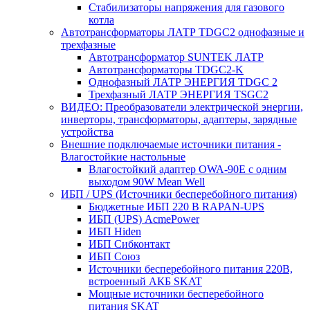
Стабилизаторы напряжения для газового
котла
Автотрансформаторы ЛАТР TDGC2 однофазные и
трехфазные
Автотрансформатор SUNTEK ЛАТР
Автотрансформаторы TDGC2-K
Однофазный ЛАТР ЭНЕРГИЯ TDGC 2
Трехфазный ЛАТР ЭНЕРГИЯ TSGC2
ВИДЕО: Преобразователи электрической энергии,
инверторы, трансформаторы, адаптеры, зарядные
устройства
Внешние подключаемые источники питания -
Влагостойкие настольные
Влагостойкий адаптер OWA-90E с одним
выходом 90W Mean Well
ИБП / UPS (Источники бесперебойного питания)
Бюджетные ИБП 220 В RAPAN-UPS
ИБП (UPS) AcmePower
ИБП Hiden
ИБП Сибконтакт
ИБП Союз
Источники бесперебойного питания 220В,
встроенный АКБ SKAT
Мощные источники бесперебойного
питания SKAT