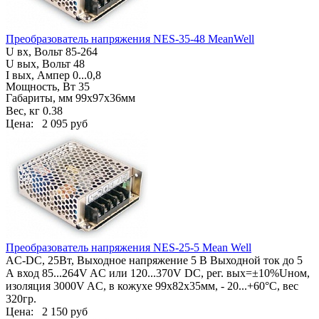
Преобразователь напряжения NES-35-48 MeanWell
U вх, Вольт
85-264
U вых, Вольт 48
I вых, Ампер
0...0,8
Мощность, Вт 35
Габариты, мм
99х97х36мм
Вес, кг
0.38
Цена:
2 095 руб
Преобразователь напряжения NES-25-5 Mean Well
AC-DC, 25Вт,
Выходное напряжение 5 В Выходной ток до 5
А
вход 85...264V AC или 120...370V DC, рег. вых=±10%Uном,
изоляция 3000V AC, в кожухе 99х82х35мм, - 20...+60°С, вес
320гр.
Цена:
2 150 руб