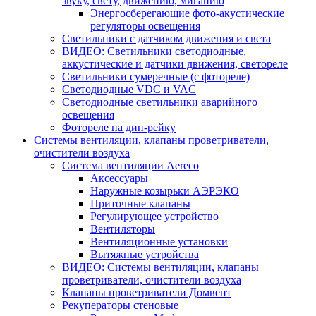
звуку, свету, движению, миганию
Энергосберегающие фото-акустические
регуляторы освещения
Светильники с датчиком движения и света
ВИДЕО: Светильники светодиодные,
аккустические и датчики движения, светореле
Светильники сумеречные (с фотореле)
Светодиодные VDC и VAC
Светодиодные светильники аварийного
освещения
Фотореле на дин-рейку
Системы вентиляции, клапаны проветриватели,
очистители воздуха
Система вентиляции Aereco
Аксессуары
Наружные козырьки АЭРЭКО
Приточные клапаны
Регулирующее устройство
Вентиляторы
Вентиляционные установки
Вытяжные устройства
ВИДЕО: Системы вентиляции, клапаны
проветриватели, очистители воздуха
Клапаны проветриватели Домвент
Рекуператоры стеновые