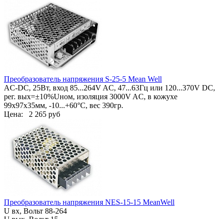
Преобразователь напряжения S-25-5 Mean Well
AC-DC, 25Вт, вход 85...264V AC, 47...63Гц или 120...370V DC,
рег. вых=±10%Uном, изоляция 3000V AC, в кожухе
99х97х35мм, -10...+60°С, вес 390гр.
Цена:
2 265 руб
Преобразователь напряжения NES-15-15 MeanWell
U вх, Вольт
88-264