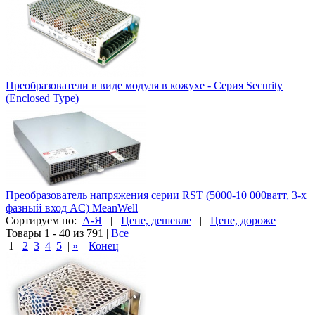
Преобразователи в виде модуля в кожухе - Серия Security
(Enclosed Type)
Преобразователь напряжения серии RST (5000-10 000ватт, 3-х
фазный вход AC) MeanWell
Сортируем по:
А-Я
|
Цене, дешевле
|
Цене, дороже
Товары 1 - 40 из 791
|
Все
1
2
3
4
5
|
»
|
Конец