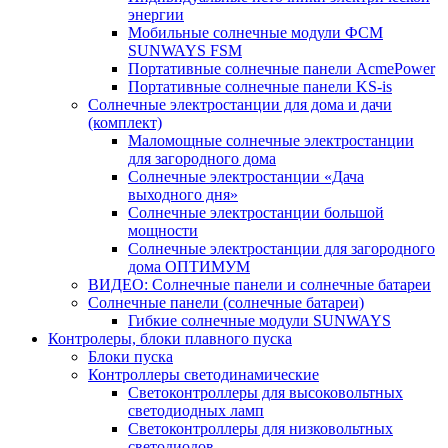
энергии
Мобильные солнечные модули ФСМ
SUNWAYS FSM
Портативные солнечные панели AcmePower
Портативные солнечные панели KS-is
Солнечные электростанции для дома и дачи
(комплект)
Маломощные солнечные электростанции
для загородного дома
Солнечные электростанции «Дача
выходного дня»
Солнечные электростанции большой
мощности
Солнечные электростанции для загородного
дома ОПТИМУМ
ВИДЕО: Солнечные панели и солнечные батареи
Солнечные панели (солнечные батареи)
Гибкие солнечные модули SUNWAYS
Контролеры, блоки плавного пуска
Блоки пуска
Контроллеры светодинамические
Светоконтроллеры для высоковольтных
светодиодных ламп
Светоконтроллеры для низковольтных
светодиодов