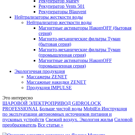
Рекуператор Marley
Рекуператор Vents 501
Рекуператоры Blauvent
Нейтрализаторы жесткости воды
Нейтрализатор жесткости воды
Магнитные активаторы НакипOFF (бытовая
серия)
Магнито-механические фильтры Туман
(бытовая серия)
Магнито-механические фильтры Туман
(промышленная серия)
Магнитные активаторы НакипOFF
(промышленная серия)
Экологичная продукция
Массажеры ZENET
Массажные накидки ZENET
Продукция IMPULSE
Это интересно
ШАРОВОЙ ЭЛЕКТРОПРИВОД GIDROLOCK
PROFESSIONAL
Больше чистой воды
MobilEn Инструкция
по эксплуатации автономных источников питания и
пусковых устройств
Свежий воздух. Экология жилья
Силовой
преобразователь
Все статьи »