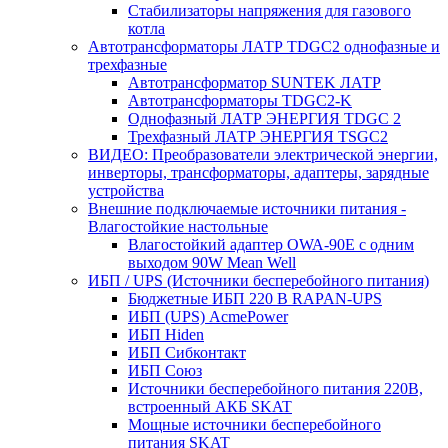
Стабилизаторы напряжения для газового
котла
Автотрансформаторы ЛАТР TDGC2 однофазные и
трехфазные
Автотрансформатор SUNTEK ЛАТР
Автотрансформаторы TDGC2-K
Однофазный ЛАТР ЭНЕРГИЯ TDGC 2
Трехфазный ЛАТР ЭНЕРГИЯ TSGC2
ВИДЕО: Преобразователи электрической энергии,
инверторы, трансформаторы, адаптеры, зарядные
устройства
Внешние подключаемые источники питания -
Влагостойкие настольные
Влагостойкий адаптер OWA-90E с одним
выходом 90W Mean Well
ИБП / UPS (Источники бесперебойного питания)
Бюджетные ИБП 220 В RAPAN-UPS
ИБП (UPS) AcmePower
ИБП Hiden
ИБП Сибконтакт
ИБП Союз
Источники бесперебойного питания 220В,
встроенный АКБ SKAT
Мощные источники бесперебойного
питания SKAT