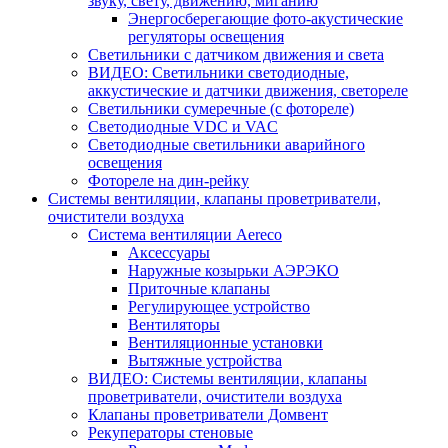
звуку, свету, движению, миганию
Энергосберегающие фото-акустические
регуляторы освещения
Светильники с датчиком движения и света
ВИДЕО: Светильники светодиодные,
аккустические и датчики движения, светореле
Светильники сумеречные (с фотореле)
Светодиодные VDC и VAC
Светодиодные светильники аварийного
освещения
Фотореле на дин-рейку
Системы вентиляции, клапаны проветриватели,
очистители воздуха
Система вентиляции Aereco
Аксессуары
Наружные козырьки АЭРЭКО
Приточные клапаны
Регулирующее устройство
Вентиляторы
Вентиляционные установки
Вытяжные устройства
ВИДЕО: Системы вентиляции, клапаны
проветриватели, очистители воздуха
Клапаны проветриватели Домвент
Рекуператоры стеновые