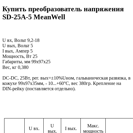
Купить преобразователь напряжения
SD-25A-5 MeanWell
U вх, Вольт
9,2-18
U вых, Вольт 5
I вых, Ампер 5
Мощность, Вт 25
Габариты, мм
99х97х25
Вес, кг
0,380
DC-DC, 25Вт, рег. вых=±10%Uном, гальваническая развязка, в
кожухе 99х97х35мм, - 10...+60°С, вес 380гр. Крепление на
DIN-рейку (поставляется отдельно).
U
Макс.
U вх.
I вых.
вых.
мощность