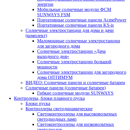
энергии
Мобильные солнечные модули ФСМ
SUNWAYS FSM
Портативные солнечные панели AcmePower
Портативные солнечные панели KS-is
Солнечные электростанции для дома и дачи
(комплект)
Маломощные солнечные электростанции
для загородного дома
Солнечные электростанции «Дача
выходного дня»
Солнечные электростанции большой
мощности
Солнечные электростанции для загородного
дома ОПТИМУМ
ВИДЕО: Солнечные панели и солнечные батареи
Солнечные панели (солнечные батареи)
Гибкие солнечные модули SUNWAYS
Контролеры, блоки плавного пуска
Блоки пуска
Контроллеры светодинамические
Светоконтроллеры для высоковольтных
светодиодных ламп
Светоконтроллеры для низковольтных
светодиодов