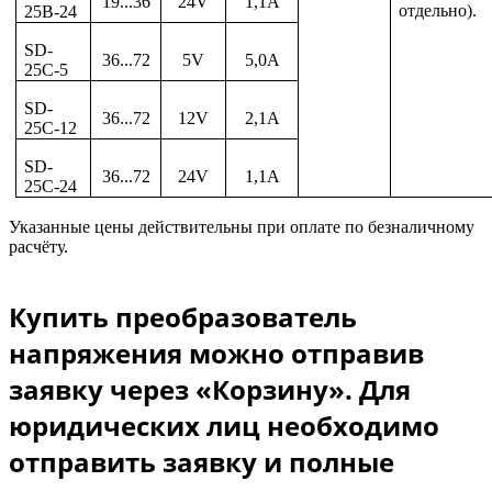
19...36
24V
1,1A
отдельно).
25B-24
SD-
36...72
5V
5,0A
25C-5
SD-
36...72
12V
2,1A
25C-12
SD-
36...72
24V
1,1A
25C-24
Указанные цены действительны при оплате по безналичному
расчёту.
Купить преобразователь
напряжения можно отправив
заявку через «Корзину». Для
юридических лиц необходимо
отправить заявку и полные