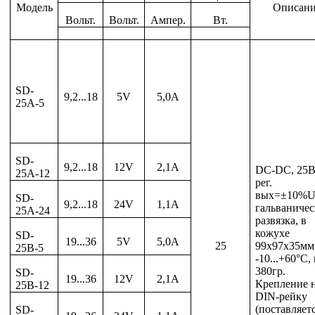
Модель
Описан
Вольт.
Вольт.
Ампер.
Вт.
SD-
9,2...18
5V
5,0A
25A-5
SD-
9,2...18
12V
2,1A
DC-DC, 25В
25A-12
рег.
вых=±10%U
SD-
9,2...18
24V
1,1A
гальваничес
25A-24
развязка, в
кожухе
SD-
19...36
5V
5,0A
25
99х97х35мм
25B-5
-
10...+60°С,
380гр.
SD-
19...36
12V
2,1A
Крепление 
25B-12
DIN-рейку
(поставляет
SD-