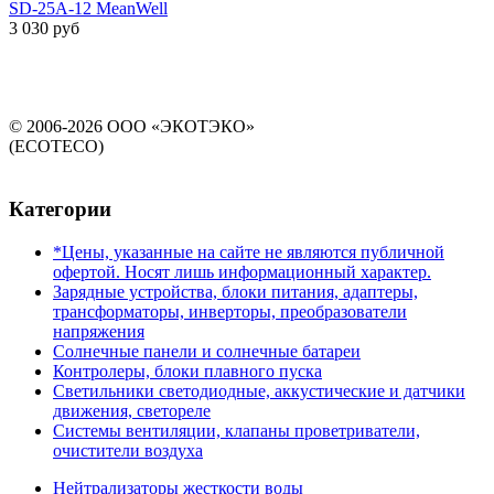
SD-25A-12 MeanWell
3 030 руб
© 2006-2026 ООО «ЭКОТЭКО»
(ECOTECO)
Категории
*Цены, указанные на сайте не являются публичной
офертой. Носят лишь информационный характер.
Зарядные устройства, блоки питания, адаптеры,
трансформаторы, инверторы, преобразователи
напряжения
Солнечные панели и солнечные батареи
Контролеры, блоки плавного пуска
Светильники светодиодные, аккустические и датчики
движения, светореле
Системы вентиляции, клапаны проветриватели,
очистители воздуха
Нейтрализаторы жесткости воды