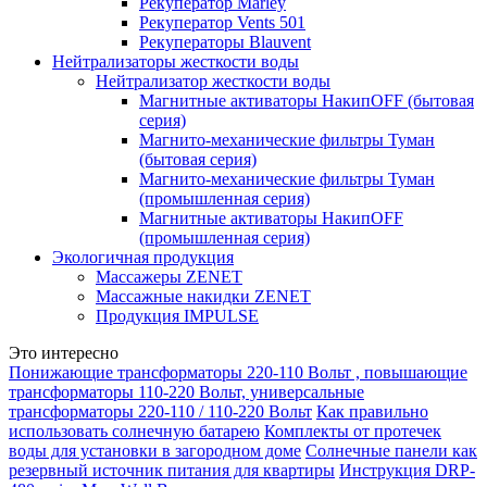
Рекуператор Marley
Рекуператор Vents 501
Рекуператоры Blauvent
Нейтрализаторы жесткости воды
Нейтрализатор жесткости воды
Магнитные активаторы НакипOFF (бытовая
серия)
Магнито-механические фильтры Туман
(бытовая серия)
Магнито-механические фильтры Туман
(промышленная серия)
Магнитные активаторы НакипOFF
(промышленная серия)
Экологичная продукция
Массажеры ZENET
Массажные накидки ZENET
Продукция IMPULSE
Это интересно
Понижающие трансформаторы 220-110 Вольт , повышающие
трансформаторы 110-220 Вольт, универсальные
трансформаторы 220-110 / 110-220 Вольт
Как правильно
использовать солнечную батарею
Комплекты от протечек
воды для установки в загородном доме
Солнечные панели как
резервный источник питания для квартиры
Инструкция DRP-