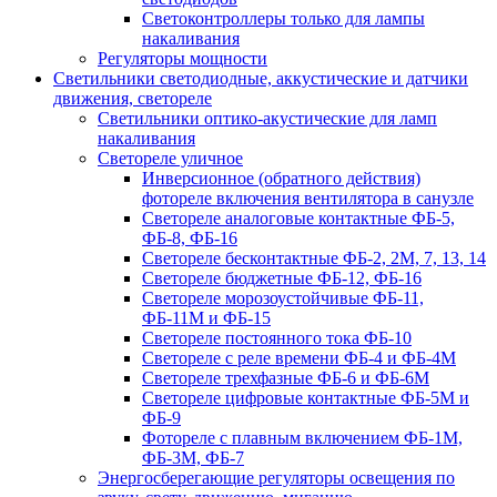
Светоконтроллеры только для лампы
накаливания
Регуляторы мощности
Светильники светодиодные, аккустические и датчики
движения, светореле
Светильники оптико-акустические для ламп
накаливания
Светореле уличное
Инверсионное (обратного действия)
фотореле включения вентилятора в санузле
Светореле аналоговые контактные ФБ-5,
ФБ-8, ФБ-16
Светореле бесконтактные ФБ-2, 2М, 7, 13, 14
Светореле бюджетные ФБ-12, ФБ-16
Светореле морозоустойчивые ФБ-11,
ФБ-11М и ФБ-15
Светореле постоянного тока ФБ-10
Светореле с реле времени ФБ-4 и ФБ-4М
Светореле трехфазные ФБ-6 и ФБ-6М
Светореле цифровые контактные ФБ-5М и
ФБ-9
Фотореле с плавным включением ФБ-1М,
ФБ-3М, ФБ-7
Энергосберегающие регуляторы освещения по