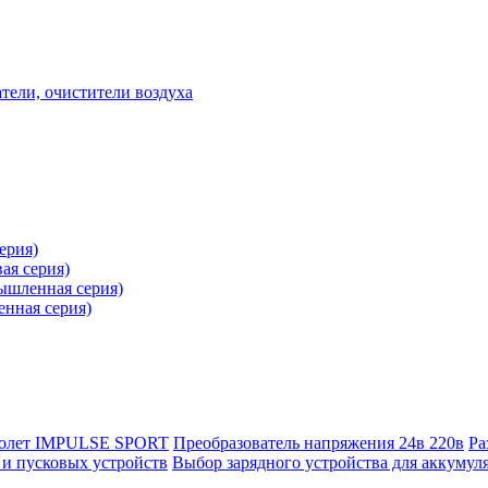
ели, очистители воздуха
ерия)
ая серия)
ышленная серия)
нная серия)
столет IMPULSE SPORT
Преобразователь напряжения 24в 220в
Ра
и пусковых устройств
Выбор зарядного устройства для аккумул