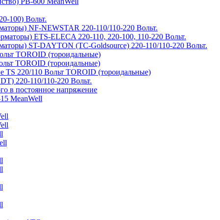
йство) PB-600 MeanWell
0-100) Вольт.
маторы) NF-NEWSTAR 220-110/110-220 Вольт.
рматоры) ETS-ELECA 220-110, 220-100, 110-220 Вольт.
аторы) ST-DAYTON (TC-Goldsource) 220-110/110-220 Вольт.
ольт TOROID (тороидальные)
ольт TOROID (тороидальные)
 TS 220/110 Вольт TOROID (тороидальные)
DT) 220-110/110-220 Вольт.
го в постоянное напряжение
-15 MeanWell
ell
ell
l
ll
l
l
l
l