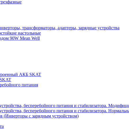
трехфазные
нверторы, трансформаторы, адаптеры, зарядные устройства
остойкие настольные
одом 90W Mean Well
строенный АКБ SKAT
 SKAT
еребойного питания
 устройства, бесперебойного питания и стабилизатора. Модифиц
устройства, бесперебойного питания и стабилизатора. Нормальна
в (Инверторы с зарядным устройством)
та