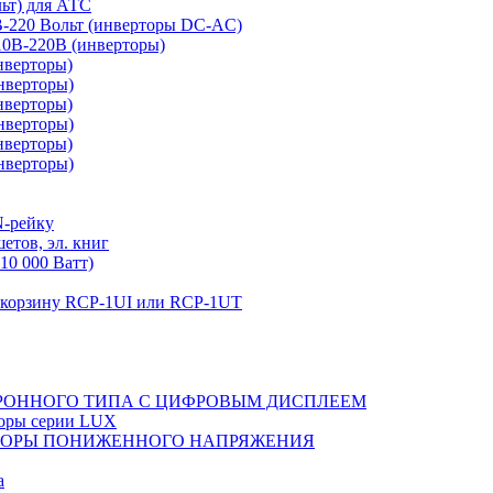
льт) для АТС
0В-220 Вольт (инверторы DC-AC)
110В-220В (инверторы)
нверторы)
нверторы)
нверторы)
нверторы)
нверторы)
нверторы)
N-рейку
етов, эл. книг
10 000 Ватт)
в корзину RCP-1UI или RCP-1UT
РОННОГО ТИПА С ЦИФРОВЫМ ДИСПЛЕЕМ
торы серии LUX
ТОРЫ ПОНИЖЕННОГО НАПРЯЖЕНИЯ
а