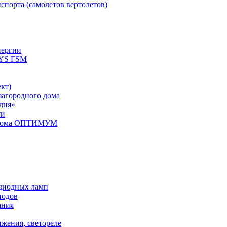
спорта (самолетов вертолетов)
нергии
YS FSM
кт)
загородного дома
дня»
ти
о дома ОПТИМУМ
одиодных ламп
иодов
ания
ижения, светореле