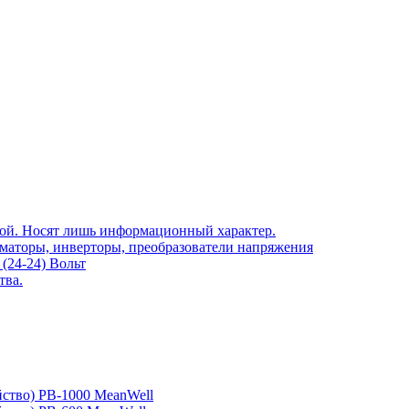
той. Носят лишь информационный характер.
рматоры, инверторы, преобразователи напряжения
(24-24) Вольт
тва.
йство) PB-1000 MeanWell