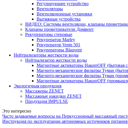
Регулирующее устройство
Вентиляторы
Вентиляционные установки
Вытяжные устройства
ВИДЕО: Системы вентиляции, клапаны проветриват
Клапаны проветриватели Домвент
Рекуператоры стеновые
Рекуператор Marley
Рекуператор Vents 501
Рекуператоры Blauvent
Нейтрализаторы жесткости воды
Нейтрализатор жесткости воды
Магнитные активаторы НакипOFF (бытовая с
Магнито-механические фильтры Туман (бытов
Магнито-механические фильтры Туман (пром
Магнитные активаторы НакипOFF (промышле
Экологичная продукция
Массажеры ZENET
Массажные накидки ZENET
Продукция IMPULSE
Это интересно
Часто задаваемые вопросы на Перкуссионный массажный пи
Инструкция по эксплуатации автономных источников питания 