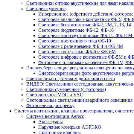
Светильники оптико-акустические для ламп накали
Светореле уличное
Инверсионное (обратного действия) фотореле
Светореле аналоговые контактные ФБ-5, ФБ-8
Светореле бесконтактные ФБ-2, 2М, 7, 13, 14
Светореле бюджетные ФБ-12, ФБ-16
Светореле морозоустойчивые ФБ-11, ФБ-11М 
Светореле постоянного тока ФБ-10
Светореле с реле времени ФБ-4 и ФБ-4М
Светореле трехфазные ФБ-6 и ФБ-6М
Светореле цифровые контактные ФБ-5М и ФБ
Фотореле с плавным включением ФБ-1М, ФБ
Энергосберегающие регуляторы освещения по звуку
Энергосберегающие фото-акустические регул
Светильники с датчиком движения и света
ВИДЕО: Светильники светодиодные, аккустические
Светильники сумеречные (с фотореле)
Светодиодные VDC и VAC
Светодиодные светильники аварийного освещения
Фотореле на дин-рейку
Системы вентиляции, клапаны проветриватели, очистите
Система вентиляции Aereco
Аксессуары
Наружные козырьки АЭРЭКО
Приточные клапаны