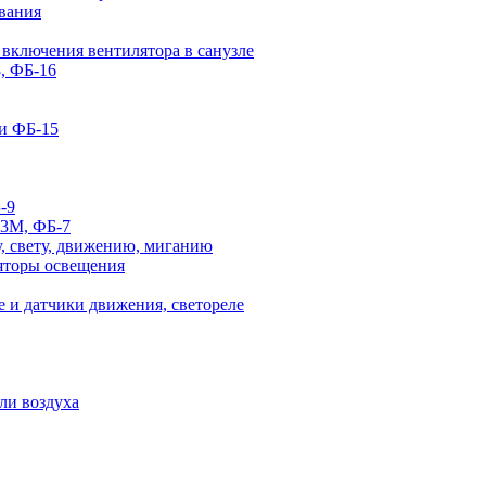
вания
 включения вентилятора в санузле
, ФБ-16
и ФБ-15
-9
-3М, ФБ-7
, свету, движению, миганию
яторы освещения
 и датчики движения, светореле
ли воздуха