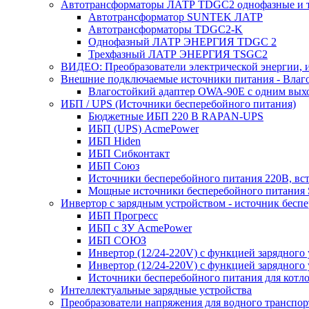
Автотрансформаторы ЛАТР TDGC2 однофазные и 
Автотрансформатор SUNTEK ЛАТР
Автотрансформаторы TDGC2-K
Однофазный ЛАТР ЭНЕРГИЯ TDGC 2
Трехфазный ЛАТР ЭНЕРГИЯ TSGC2
ВИДЕО: Преобразователи электрической энергии, и
Внешние подключаемые источники питания - Влаг
Влагостойкий адаптер OWA-90E с одним вых
ИБП / UPS (Источники бесперебойного питания)
Бюджетные ИБП 220 В RAPAN-UPS
ИБП (UPS) AcmePower
ИБП Hiden
ИБП Сибконтакт
ИБП Союз
Источники бесперебойного питания 220В, в
Мощные источники бесперебойного питания
Инвертор с зарядным устройством - источник бесп
ИБП Прогресс
ИБП с ЗУ AcmePower
ИБП СОЮЗ
Инвертор (12/24-220V) с функцией зарядного
Инвертор (12/24-220V) с функцией зарядного 
Источники бесперебойного питания для котло
Интеллектуальные зарядные устройства
Преобразователи напряжения для водного транспор