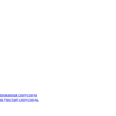
ированная синусоида
я (чистая) синусоида.