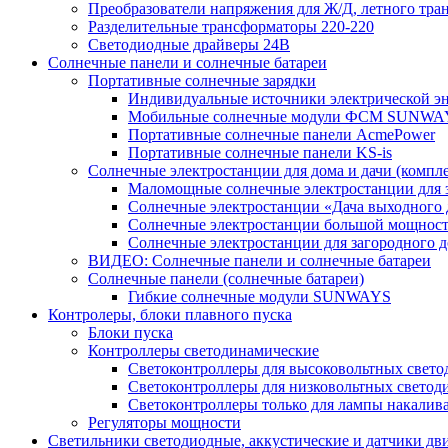
Преобразователи напряжения для Ж/Д, летного тран
Разделительные трансформаторы 220-220
Светодиодные драйверы 24В
Солнечные панели и солнечные батареи
Портативные солнечные зарядки
Индивидуальные источники электрической э
Мобильные солнечные модули ФСМ SUNWA
Портативные солнечные панели AcmePower
Портативные солнечные панели KS-is
Солнечные электростанции для дома и дачи (компле
Маломощные солнечные электростанции для 
Солнечные электростанции «Дача выходного 
Солнечные электростанции большой мощнос
Солнечные электростанции для загородног
ВИДЕО: Солнечные панели и солнечные батареи
Солнечные панели (солнечные батареи)
Гибкие солнечные модули SUNWAYS
Контролеры, блоки плавного пуска
Блоки пуска
Контроллеры светодинамические
Светоконтроллеры для высоковольтных свет
Светоконтроллеры для низковольтных светод
Светоконтроллеры только для лампы накалив
Регуляторы мощности
Светильники светодиодные, аккустические и датчики дв