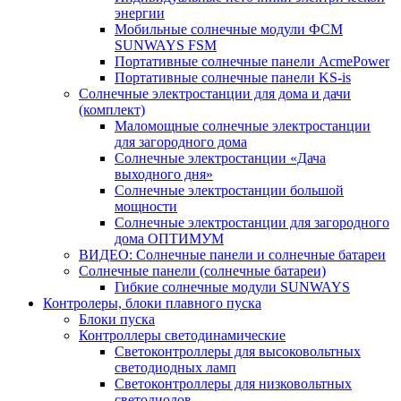
энергии
Мобильные солнечные модули ФСМ
SUNWAYS FSM
Портативные солнечные панели AcmePower
Портативные солнечные панели KS-is
Солнечные электростанции для дома и дачи
(комплект)
Маломощные солнечные электростанции
для загородного дома
Солнечные электростанции «Дача
выходного дня»
Солнечные электростанции большой
мощности
Солнечные электростанции для загородного
дома ОПТИМУМ
ВИДЕО: Солнечные панели и солнечные батареи
Солнечные панели (солнечные батареи)
Гибкие солнечные модули SUNWAYS
Контролеры, блоки плавного пуска
Блоки пуска
Контроллеры светодинамические
Светоконтроллеры для высоковольтных
светодиодных ламп
Светоконтроллеры для низковольтных
светодиодов