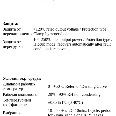
Защита:
Защита от
>120% rated output voltage / Protection type:
перенапряжения
Clamp by zener diode
105-250% rated output power / Protection type :
Защита от
Hiccup mode, recovers automatically after fault
перегрузки
condition is removed
Условия окр. среды:
Диапазон рабочих
0 - +50°C Refer to "Derating Curve"
температур
Рабочая влажность
20% - 90% RH non-condensing
Температурный
±0.03% l°C (0-40°C)
коэффициент
10 - 500Hz, 2G 10min./1 cycle, period
Вибрация
for60min. each along X, Y, Zaxes