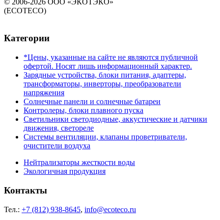
© 2006-2026 ООО «ЭКОТЭКО»
(ECOTECO)
Категории
*Цены, указанные на сайте не являются публичной
офертой. Носят лишь информационный характер.
Зарядные устройства, блоки питания, адаптеры,
трансформаторы, инверторы, преобразователи
напряжения
Солнечные панели и солнечные батареи
Контролеры, блоки плавного пуска
Светильники светодиодные, аккустические и датчики
движения, светореле
Системы вентиляции, клапаны проветриватели,
очистители воздуха
Нейтрализаторы жесткости воды
Экологичная продукция
Контакты
Тел.:
+7 (812) 938-8645
,
info@ecoteco.ru