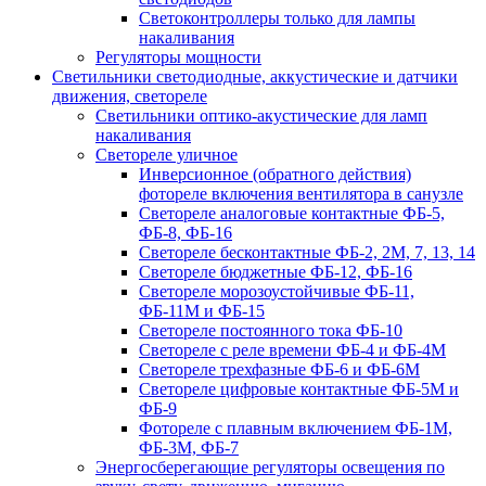
Светоконтроллеры только для лампы
накаливания
Регуляторы мощности
Светильники светодиодные, аккустические и датчики
движения, светореле
Светильники оптико-акустические для ламп
накаливания
Светореле уличное
Инверсионное (обратного действия)
фотореле включения вентилятора в санузле
Светореле аналоговые контактные ФБ-5,
ФБ-8, ФБ-16
Светореле бесконтактные ФБ-2, 2М, 7, 13, 14
Светореле бюджетные ФБ-12, ФБ-16
Светореле морозоустойчивые ФБ-11,
ФБ-11М и ФБ-15
Светореле постоянного тока ФБ-10
Светореле с реле времени ФБ-4 и ФБ-4М
Светореле трехфазные ФБ-6 и ФБ-6М
Светореле цифровые контактные ФБ-5М и
ФБ-9
Фотореле с плавным включением ФБ-1М,
ФБ-3М, ФБ-7
Энергосберегающие регуляторы освещения по