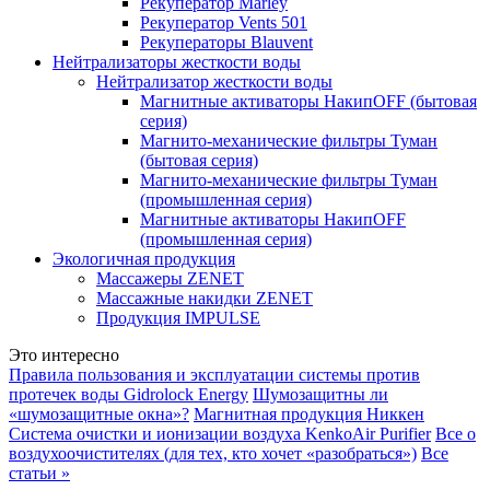
Рекуператор Marley
Рекуператор Vents 501
Рекуператоры Blauvent
Нейтрализаторы жесткости воды
Нейтрализатор жесткости воды
Магнитные активаторы НакипOFF (бытовая
серия)
Магнито-механические фильтры Туман
(бытовая серия)
Магнито-механические фильтры Туман
(промышленная серия)
Магнитные активаторы НакипOFF
(промышленная серия)
Экологичная продукция
Массажеры ZENET
Массажные накидки ZENET
Продукция IMPULSE
Это интересно
Правила пользования и эксплуатации системы против
протечек воды Gidrolock Energy
Шумозащитны ли
«шумозащитные окна»?
Магнитная продукция Никкен
Система очистки и ионизации воздуха KenkoAir Purifier
Все о
воздухоочистителях (для тех, кто хочет «разобраться»)
Все
статьи »