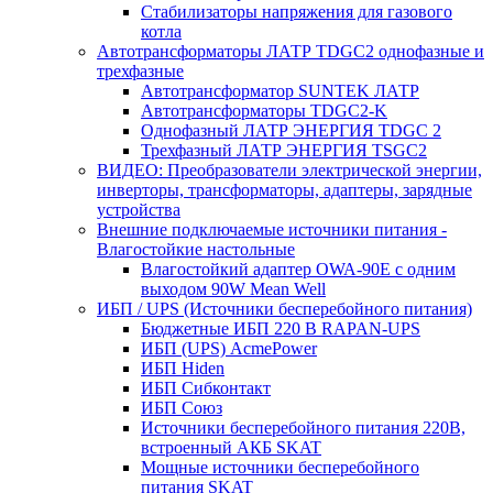
Стабилизаторы напряжения для газового
котла
Автотрансформаторы ЛАТР TDGC2 однофазные и
трехфазные
Автотрансформатор SUNTEK ЛАТР
Автотрансформаторы TDGC2-K
Однофазный ЛАТР ЭНЕРГИЯ TDGC 2
Трехфазный ЛАТР ЭНЕРГИЯ TSGC2
ВИДЕО: Преобразователи электрической энергии,
инверторы, трансформаторы, адаптеры, зарядные
устройства
Внешние подключаемые источники питания -
Влагостойкие настольные
Влагостойкий адаптер OWA-90E с одним
выходом 90W Mean Well
ИБП / UPS (Источники бесперебойного питания)
Бюджетные ИБП 220 В RAPAN-UPS
ИБП (UPS) AcmePower
ИБП Hiden
ИБП Сибконтакт
ИБП Союз
Источники бесперебойного питания 220В,
встроенный АКБ SKAT
Мощные источники бесперебойного
питания SKAT