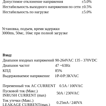
Допустимое отклонение напряжения
±5.0%
Нестабильность выходного напряжения по сети
±0.5%
Нестабильность по нагрузке
±5.0%
Установка, подъем, время задержки
3000ms, 50мс, 16мс при полной загрузке
Вход:
Диапазон входных напряжений
90-264VAC 135 - 370VDC
Диапазон частот
47 ~63Hz
КПД
85%
Выдерживаемое напряжение
l/P-0/P:3KVAC
Переменный ток AC CURRENT
0.5A / 100VAC
Пусковой ток (Макс.)
50A / 230VAC
INRUSH CURRENT (max)
Ток утечки (Макс.)
0.25mA / 240VA
LEAKAGE CURRENT(max.)