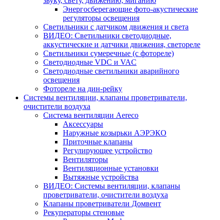
звуку, свету, движению, миганию
Энергосберегающие фото-акустические
регуляторы освещения
Светильники с датчиком движения и света
ВИДЕО: Светильники светодиодные,
аккустические и датчики движения, светореле
Светильники сумеречные (с фотореле)
Светодиодные VDC и VAC
Светодиодные светильники аварийного
освещения
Фотореле на дин-рейку
Системы вентиляции, клапаны проветриватели,
очистители воздуха
Система вентиляции Aereco
Аксессуары
Наружные козырьки АЭРЭКО
Приточные клапаны
Регулирующее устройство
Вентиляторы
Вентиляционные установки
Вытяжные устройства
ВИДЕО: Системы вентиляции, клапаны
проветриватели, очистители воздуха
Клапаны проветриватели Домвент
Рекуператоры стеновые