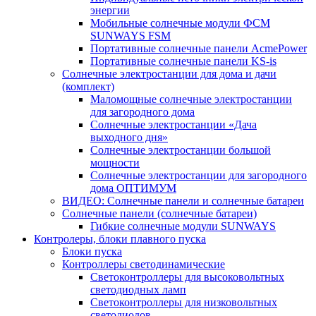
энергии
Мобильные солнечные модули ФСМ
SUNWAYS FSM
Портативные солнечные панели AcmePower
Портативные солнечные панели KS-is
Солнечные электростанции для дома и дачи
(комплект)
Маломощные солнечные электростанции
для загородного дома
Солнечные электростанции «Дача
выходного дня»
Солнечные электростанции большой
мощности
Солнечные электростанции для загородного
дома ОПТИМУМ
ВИДЕО: Солнечные панели и солнечные батареи
Солнечные панели (солнечные батареи)
Гибкие солнечные модули SUNWAYS
Контролеры, блоки плавного пуска
Блоки пуска
Контроллеры светодинамические
Светоконтроллеры для высоковольтных
светодиодных ламп
Светоконтроллеры для низковольтных
светодиодов