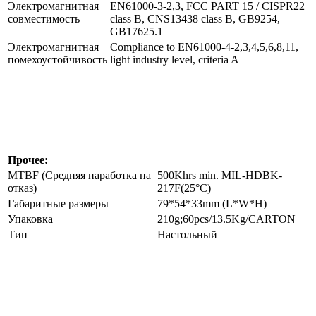
Электромагнитная
EN61000-3-2,3, FCC PART 15 / CISPR22
совместимость
class B, CNS13438 class B, GB9254,
GB17625.1
Электромагнитная
Compliance to EN61000-4-2,3,4,5,6,8,11,
помехоустойчивость
light industry level, criteria A
Прочее:
MTBF (Средняя наработка на
500Khrs min. MIL-HDBK-
отказ)
217F(25°C)
Габаритные размеры
79*54*33mm (L*W*H)
Упаковка
210g;60pcs/13.5Kg/CARTON
Тип
Настольный