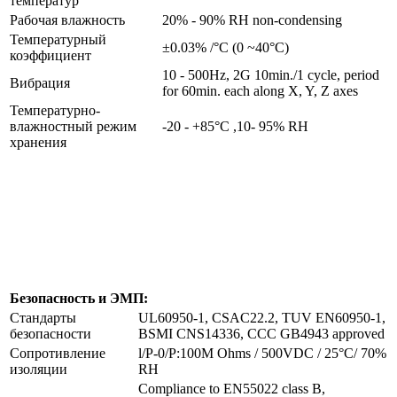
температур
Рабочая влажность
20% - 90% RH non-condensing
Температурный
±0.03% /°C (0 ~40°C)
коэффициент
10 - 500Hz, 2G 10min./1 cycle, period
Вибрация
for 60min. each along X, Y, Z axes
Температурно-
влажностный режим
-20 - +85°C ,10- 95% RH
хранения
Безопасность и ЭМП:
Стандарты
UL60950-1, CSAC22.2, TUV EN60950-1,
безопасности
BSMI CNS14336, CCC GB4943 approved
Сопротивление
l/P-0/P:100M Ohms / 500VDC / 25°C/ 70%
изоляции
RH
Compliance to EN55022 class B,