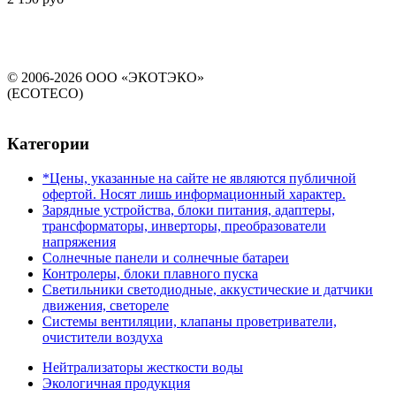
© 2006-2026 ООО «ЭКОТЭКО»
(ECOTECO)
Категории
*Цены, указанные на сайте не являются публичной
офертой. Носят лишь информационный характер.
Зарядные устройства, блоки питания, адаптеры,
трансформаторы, инверторы, преобразователи
напряжения
Солнечные панели и солнечные батареи
Контролеры, блоки плавного пуска
Светильники светодиодные, аккустические и датчики
движения, светореле
Системы вентиляции, клапаны проветриватели,
очистители воздуха
Нейтрализаторы жесткости воды
Экологичная продукция