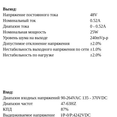
Выход:
Напряжение постоянного тока
48V
Номинальный ток
0.52A
Диапазон тока
0 - 0.52A
Номинальная мощность
25W
Уровень шума на выходе
240mVp-p
Допустимое отклонение напряжения
±2.0%
Нестабильность выходного напряжения по сети
±1.0%
Нестабильность по нагрузке
±2.0%
Вход:
Диапазон входных напряжений
90-264VAC 135 - 370VDC
Диапазон частот
47-63HZ
КПД
87%
Выдерживаемое напряжение
l/P-0/P:4242VDC