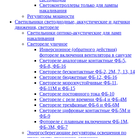
Светоконтроллеры только для лампы
накаливания
Регуляторы мощности
Светильники светодиодные, аккустические и датчики
движения, светореле
Светильники оптико-акустические для ламп
накаливания
Светореле уличное
Инверсионное (обратного действия)
фотореле включения вентилятора в санузле
Светореле аналоговые контактные ФБ-5,
ФБ-8, ФБ-16
Светореле бесконтактные ФБ-2, 2М, 7, 13, 14
Светореле бюджетные ФБ-12, ФБ-16
Светореле морозоустойчивые ФБ-11,
ФБ-11М и ФБ-15
Светореле постоянного тока ФБ-10
Светореле с реле времени ФБ-4 и ФБ-4М
Светореле трехфазные ФБ-6 и ФБ-6М
Светореле цифровые контактные ФБ-5М и
ФБ-9
Фотореле с плавным включением ФБ-1М,
ФБ-3М, ФБ-7
Энергосберегающие регуляторы освещения по