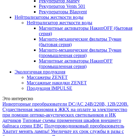
Рекуператор Marley
Рекуператор Vents 501
Рекуператоры Blauvent
Нейтрализаторы жесткости воды
Нейтрализатор жесткости воды
Магнитные активаторы НакипOFF (бытовая
серия)
Магнито-механические фильтры Туман
(бытовая серия)
Магнито-механические фильтры Туман
(промышленная серия)
Магнитные активаторы НакипOFF
(промышленная серия)
Экологичная продукция
Массажеры ZENET
Массажные накидки ZENET
Продукция IMPULSE
Это интересно
Инверторные преобразователи DC/AC 24В/220В, 12В/220В.
Существенная экономия в ЖКХ на оплате за электричество
при помощи оптико-акустических светильников и ИК
датчиков
Типовые схемы применения шкафов внешнего
байпаса серии EBC
Полупроводниковый преобразователь
Хватит менять лампы! Увеличьте их срок службы в разы с