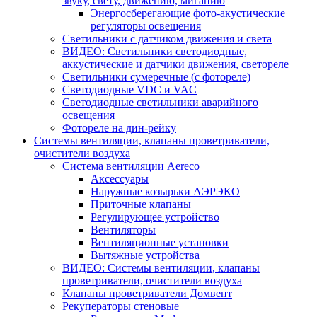
звуку, свету, движению, миганию
Энергосберегающие фото-акустические
регуляторы освещения
Светильники с датчиком движения и света
ВИДЕО: Светильники светодиодные,
аккустические и датчики движения, светореле
Светильники сумеречные (с фотореле)
Светодиодные VDC и VAC
Светодиодные светильники аварийного
освещения
Фотореле на дин-рейку
Системы вентиляции, клапаны проветриватели,
очистители воздуха
Система вентиляции Aereco
Аксессуары
Наружные козырьки АЭРЭКО
Приточные клапаны
Регулирующее устройство
Вентиляторы
Вентиляционные установки
Вытяжные устройства
ВИДЕО: Системы вентиляции, клапаны
проветриватели, очистители воздуха
Клапаны проветриватели Домвент
Рекуператоры стеновые