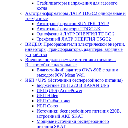
Стабилизаторы напряжения для газового
котла
Автотрансформаторы ЛАТР TDGC2 однофазные и
трехфазные
Автотрансформатор SUNTEK ЛАТР
Автотрансформаторы TDGC2-K
Однофазный ЛАТР ЭНЕРГИЯ TDGC 2
Трехфазный ЛАТР ЭНЕРГИЯ TSGC2
ВИДЕО: Преобразователи электрической энергии,
инверторы, трансформаторы, адаптеры, зарядные
устройства
Внешние подключаемые источники питания -
Влагостойкие настольные
Влагостойкий адаптер OWA-90E с одним
выходом 90W Mean Well
ИБП / UPS (Источники бесперебойного питания)
Бюджетные ИБП 220 В RAPAN-UPS
ИБП (UPS) AcmePower
ИБП Hiden
ИБП Сибконтакт
ИБП Союз
Источники бесперебойного питания 220В,
встроенный АКБ SKAT
Мощные источники бесперебойного
питания SKAT