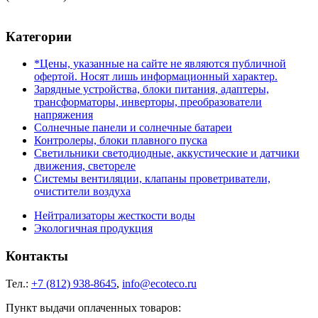
Категории
*Цены, указанные на сайте не являются публичной
офертой. Носят лишь информационный характер.
Зарядные устройства, блоки питания, адаптеры,
трансформаторы, инверторы, преобразователи
напряжения
Солнечные панели и солнечные батареи
Контролеры, блоки плавного пуска
Светильники светодиодные, аккустические и датчики
движения, светореле
Системы вентиляции, клапаны проветриватели,
очистители воздуха
Нейтрализаторы жесткости воды
Экологичная продукция
Контакты
Тел.:
+7 (812) 938-8645
,
info@ecoteco.ru
Пункт выдачи оплаченных товаров: