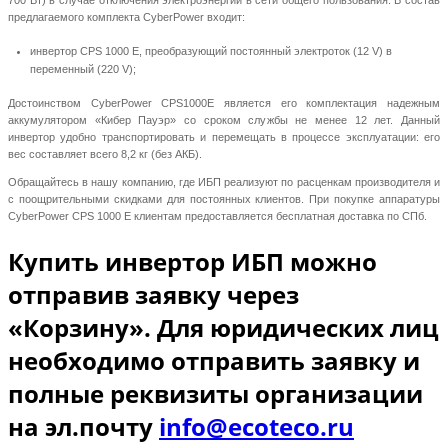
предлагаемого комплекта CyberPower входит:
инвертор CPS 1000 Е, преобразующий постоянный электроток (12 V) в
переменный (220 V);
Достоинством CyberPower CPS1000Е является его комплектация надежным
аккумулятором «Кибер Пауэр» со сроком службы не менее 12 лет. Данный
инвертор удобно транспортировать и перемещать в процессе эксплуатации: его
вес составляет всего 8,2 кг (без АКБ).
Обращайтесь в нашу компанию, где ИБП реализуют по расценкам производителя и
с поощрительными скидками для постоянных клиентов. При покупке аппаратуры
CyberPower CPS 1000 Е клиентам предоставляется бесплатная доставка по СПб.
Купить инвертор ИБП можно
отправив заявку через
«Корзину». Для юридических лиц
необходимо отправить заявку и
полные реквизиты организации
на эл.почту
info@ecoteco.ru