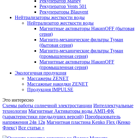
Рекуператор Marley
Рекуператор Vents 501
Рекуператоры Blauvent
Нейтрализаторы жесткости воды
Нейтрализатор жесткости воды
Магнитные активаторы НакипOFF (бытовая
серия)
Магнито-механические фильтры Туман
(бытовая серия)
Магнито-механические фильтры Туман
(промышленная серия)
Магнитные активаторы НакипOFF
(промышленная серия)
Экологичная продукция
Массажеры ZENET
Массажные накидки ZENET
Продукция IMPULSE
Это интересно
Схемы работы солнечной электростанции
Интеллектуальные
технологии
Магнитные Активаторы воды АМП-ФК
(характеристики предыдущих версий)
Преобразователь
напряжения 24в 12в
Магнитная пластина Kenko Flex (Кенко
Флекс)
Все статьи »