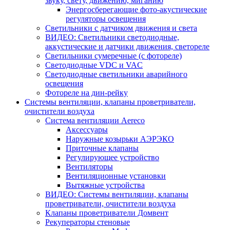
звуку, свету, движению, миганию
Энергосберегающие фото-акустические
регуляторы освещения
Светильники с датчиком движения и света
ВИДЕО: Светильники светодиодные,
аккустические и датчики движения, светореле
Светильники сумеречные (с фотореле)
Светодиодные VDC и VAC
Светодиодные светильники аварийного
освещения
Фотореле на дин-рейку
Системы вентиляции, клапаны проветриватели,
очистители воздуха
Система вентиляции Aereco
Аксессуары
Наружные козырьки АЭРЭКО
Приточные клапаны
Регулирующее устройство
Вентиляторы
Вентиляционные установки
Вытяжные устройства
ВИДЕО: Системы вентиляции, клапаны
проветриватели, очистители воздуха
Клапаны проветриватели Домвент
Рекуператоры стеновые