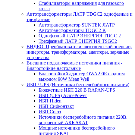
Стабилизаторы напряжения для газового
котла
Автотрансформаторы ЛАТР TDGC2 однофазные и
трехфазные
Автотрансформатор SUNTEK ЛАТР
Автотрансформаторы TDGC2-K
Однофазный ЛАТР ЭНЕРГИЯ TDGC 2
Трехфазный ЛАТР ЭНЕРГИЯ TSGC2
ВИДЕО: Преобразователи электрической энергии,
инверторы, трансформаторы, адаптеры, зарядные
устройства
Внешние подключаемые источники питания -
Влагостойкие настольные
Влагостойкий адаптер OWA-90E с одним
выходом 90W Mean Well
ИБП / UPS (Источники бесперебойного питания)
Бюджетные ИБП 220 В RAPAN-UPS
ИБП (UPS) AcmePower
ИБП Hiden
ИБП Сибконтакт
ИБП Союз
Источники бесперебойного питания 220В,
встроенный АКБ SKAT
Мощные источники бесперебойного
питания SKAT