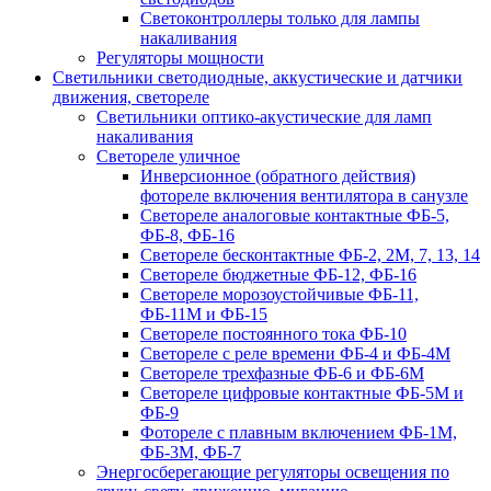
Светоконтроллеры только для лампы
накаливания
Регуляторы мощности
Светильники светодиодные, аккустические и датчики
движения, светореле
Светильники оптико-акустические для ламп
накаливания
Светореле уличное
Инверсионное (обратного действия)
фотореле включения вентилятора в санузле
Светореле аналоговые контактные ФБ-5,
ФБ-8, ФБ-16
Светореле бесконтактные ФБ-2, 2М, 7, 13, 14
Светореле бюджетные ФБ-12, ФБ-16
Светореле морозоустойчивые ФБ-11,
ФБ-11М и ФБ-15
Светореле постоянного тока ФБ-10
Светореле с реле времени ФБ-4 и ФБ-4М
Светореле трехфазные ФБ-6 и ФБ-6М
Светореле цифровые контактные ФБ-5М и
ФБ-9
Фотореле с плавным включением ФБ-1М,
ФБ-3М, ФБ-7
Энергосберегающие регуляторы освещения по