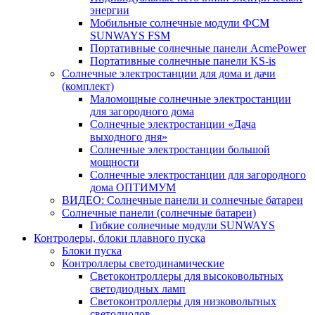
энергии
Мобильные солнечные модули ФСМ
SUNWAYS FSM
Портативные солнечные панели AcmePower
Портативные солнечные панели KS-is
Солнечные электростанции для дома и дачи
(комплект)
Маломощные солнечные электростанции
для загородного дома
Солнечные электростанции «Дача
выходного дня»
Солнечные электростанции большой
мощности
Солнечные электростанции для загородного
дома ОПТИМУМ
ВИДЕО: Солнечные панели и солнечные батареи
Солнечные панели (солнечные батареи)
Гибкие солнечные модули SUNWAYS
Контролеры, блоки плавного пуска
Блоки пуска
Контроллеры светодинамические
Светоконтроллеры для высоковольтных
светодиодных ламп
Светоконтроллеры для низковольтных
светодиодов