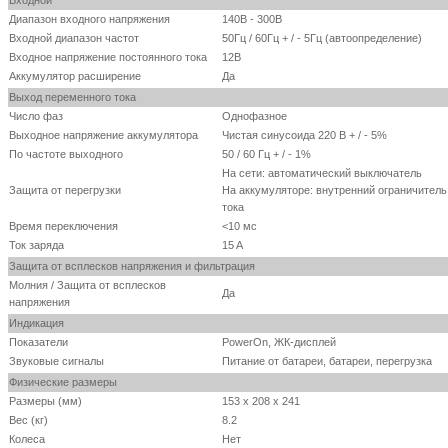
Диапазон входного напряжения
140В - 300В
Входной диапазон частот
50Гц / 60Гц + / - 5Гц (автоопределение)
Входное напряжение постоянного тока
12В
Аккумулятор расширение
Да
Выход переменного тока
Число фаз
Однофазное
Выходное напряжение аккумулятора
Чистая синусоида 220 В + / - 5%
По частоте выходного
50 / 60 Гц + / - 1%
На сети: автоматический выключатель
Защита от перегрузки
На аккумуляторе: внутренний ограничитель
тока
Время переключения
<10 мс
Ток заряда
15 A
Защита от всплесков напряжения и фильтрация
Молния / Защита от всплесков
Да
напряжения
Индикация
Показатели
PowerOn, ЖК-дисплей
Звуковые сигналы
Питание от батареи, батареи, перегрузка
Физические размеры
Размеры (мм)
153 х 208 х 241
Вес (кг)
8.2
Колеса
Нет