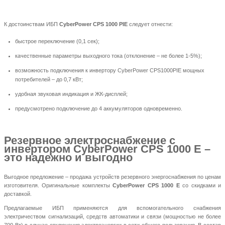
К достоинствам ИБП
CyberPower CPS 1000 PIE
следует отнести:
быстрое переключение (0,1 сек);
качественные параметры выходного тока (отклонение – не более 1-5%);
возможность подключения к инвертору CyberPower CPS1000PIE мощных
потребителей – до 0,7 кВт;
удобная звуковая индикация и ЖК-дисплей;
предусмотрено подключение до 4 аккумуляторов одновременно.
Резервное электроснабжение с
инвертором CyberPower CPS 1000 Е –
это надежно и выгодно
Выгодное предложение – продажа устройств резервного энергоснабжения по ценам
изготовителя. Оригинальные комплекты
CyberPower CPS 1000 Е
со скидками и
доставкой.
Предлагаемые ИБП применяются для вспомогательного снабжения
электричеством сигнализаций, средств автоматики и связи (мощностью не более
700 Вт) в случае отключения электроэнергии в сети общего пользования. В состав