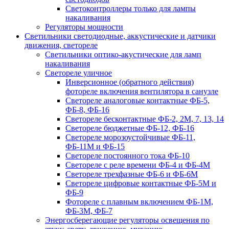
Светоконтроллеры только для лампы
накаливания
Регуляторы мощности
Светильники светодиодные, аккустические и датчики
движения, светореле
Светильники оптико-акустические для ламп
накаливания
Светореле уличное
Инверсионное (обратного действия)
фотореле включения вентилятора в санузле
Светореле аналоговые контактные ФБ-5,
ФБ-8, ФБ-16
Светореле бесконтактные ФБ-2, 2М, 7, 13, 14
Светореле бюджетные ФБ-12, ФБ-16
Светореле морозоустойчивые ФБ-11,
ФБ-11М и ФБ-15
Светореле постоянного тока ФБ-10
Светореле с реле времени ФБ-4 и ФБ-4М
Светореле трехфазные ФБ-6 и ФБ-6М
Светореле цифровые контактные ФБ-5М и
ФБ-9
Фотореле с плавным включением ФБ-1М,
ФБ-3М, ФБ-7
Энергосберегающие регуляторы освещения по