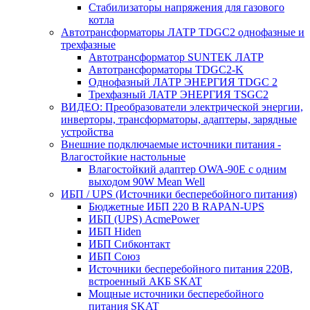
Стабилизаторы напряжения для газового
котла
Автотрансформаторы ЛАТР TDGC2 однофазные и
трехфазные
Автотрансформатор SUNTEK ЛАТР
Автотрансформаторы TDGC2-K
Однофазный ЛАТР ЭНЕРГИЯ TDGC 2
Трехфазный ЛАТР ЭНЕРГИЯ TSGC2
ВИДЕО: Преобразователи электрической энергии,
инверторы, трансформаторы, адаптеры, зарядные
устройства
Внешние подключаемые источники питания -
Влагостойкие настольные
Влагостойкий адаптер OWA-90E с одним
выходом 90W Mean Well
ИБП / UPS (Источники бесперебойного питания)
Бюджетные ИБП 220 В RAPAN-UPS
ИБП (UPS) AcmePower
ИБП Hiden
ИБП Сибконтакт
ИБП Союз
Источники бесперебойного питания 220В,
встроенный АКБ SKAT
Мощные источники бесперебойного
питания SKAT