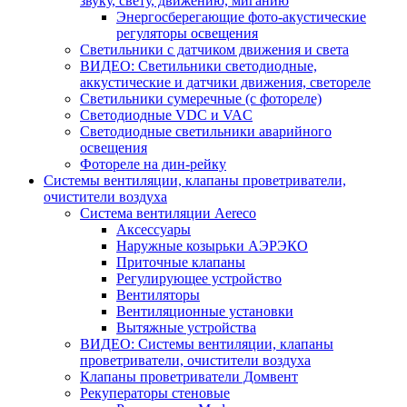
звуку, свету, движению, миганию
Энергосберегающие фото-акустические
регуляторы освещения
Светильники с датчиком движения и света
ВИДЕО: Светильники светодиодные,
аккустические и датчики движения, светореле
Светильники сумеречные (с фотореле)
Светодиодные VDC и VAC
Светодиодные светильники аварийного
освещения
Фотореле на дин-рейку
Системы вентиляции, клапаны проветриватели,
очистители воздуха
Система вентиляции Aereco
Аксессуары
Наружные козырьки АЭРЭКО
Приточные клапаны
Регулирующее устройство
Вентиляторы
Вентиляционные установки
Вытяжные устройства
ВИДЕО: Системы вентиляции, клапаны
проветриватели, очистители воздуха
Клапаны проветриватели Домвент
Рекуператоры стеновые