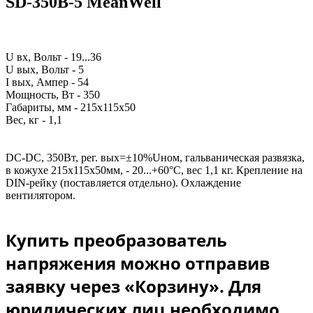
SD-350B-5 MeanWell
U вх, Вольт -
19...36
U вых, Вольт - 5
I вых, Ампер - 54
Мощность, Вт - 350
Габариты, мм -
215х115х50
Вес, кг - 1,1
DC-DC, 350Вт, рег. вых=±10%Uном, гальваническая развязка,
в кожухе 215х115х50мм, - 20...+60°С, вес 1,1 кг. Крепление на
DIN-рейку (поставляется отдельно). Охлаждение
вентилятором.
Купить преобразователь
напряжения можно отправив
заявку через «Корзину». Для
юридических лиц необходимо