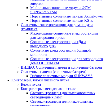
энергии
Мобильные солнечные модули ФСМ
SUNWAYS FSM
Портативные солнечные панели AcmePower
Портативные солнечные панели KS-is
Солнечные электростанции для дома и дачи
(комплект)
Маломощные солнечные электростанции
для загородного дома
Солнечные электростанции «Дача
выходного дня»
Солнечные электростанции большой
мощности
Солнечные электростанции для загородного
дома ОПТИМУМ
ВИДЕО: Солнечные панели и солнечные батареи
Солнечные панели (солнечные батареи)
Гибкие солнечные модули SUNWAYS
Контролеры, блоки плавного пуска
Блоки пуска
Контроллеры светодинамические
Светоконтроллеры для высоковольтных
светодиодных ламп
Светоконтроллеры для низковольтных
светодиодов