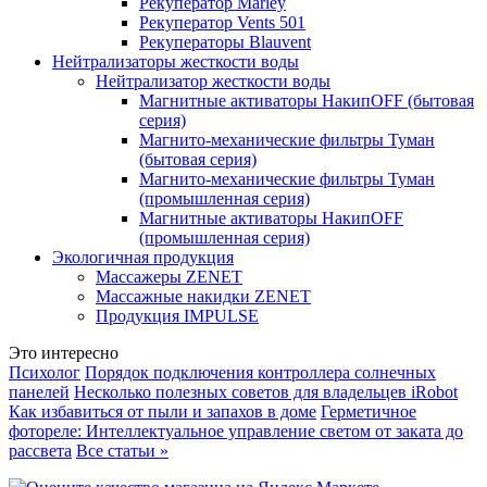
Рекуператор Marley
Рекуператор Vents 501
Рекуператоры Blauvent
Нейтрализаторы жесткости воды
Нейтрализатор жесткости воды
Магнитные активаторы НакипOFF (бытовая
серия)
Магнито-механические фильтры Туман
(бытовая серия)
Магнито-механические фильтры Туман
(промышленная серия)
Магнитные активаторы НакипOFF
(промышленная серия)
Экологичная продукция
Массажеры ZENET
Массажные накидки ZENET
Продукция IMPULSE
Это интересно
Психолог
Порядок подключения контроллера солнечных
панелей
Несколько полезных советов для владельцев iRobot
Как избавиться от пыли и запахов в доме
Герметичное
фотореле: Интеллектуальное управление светом от заката до
рассвета
Все статьи »