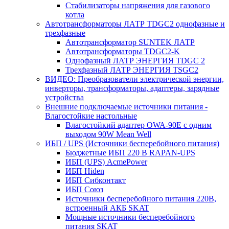
Стабилизаторы напряжения для газового
котла
Автотрансформаторы ЛАТР TDGC2 однофазные и
трехфазные
Автотрансформатор SUNTEK ЛАТР
Автотрансформаторы TDGC2-K
Однофазный ЛАТР ЭНЕРГИЯ TDGC 2
Трехфазный ЛАТР ЭНЕРГИЯ TSGC2
ВИДЕО: Преобразователи электрической энергии,
инверторы, трансформаторы, адаптеры, зарядные
устройства
Внешние подключаемые источники питания -
Влагостойкие настольные
Влагостойкий адаптер OWA-90E с одним
выходом 90W Mean Well
ИБП / UPS (Источники бесперебойного питания)
Бюджетные ИБП 220 В RAPAN-UPS
ИБП (UPS) AcmePower
ИБП Hiden
ИБП Сибконтакт
ИБП Союз
Источники бесперебойного питания 220В,
встроенный АКБ SKAT
Мощные источники бесперебойного
питания SKAT