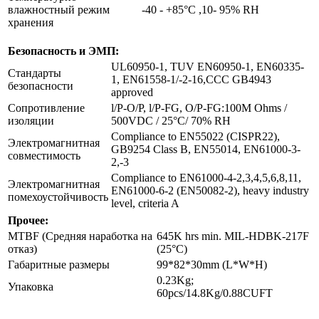
влажностный режим
-40 - +85°C ,10- 95% RH
хранения
Безопасность и ЭМП:
UL60950-1, TUV EN60950-1, EN60335-
Стандарты
1, EN61558-1/-2-16,CCC GB4943
безопасности
approved
Сопротивление
l/P-O/P, l/P-FG, O/P-FG:100M Ohms /
изоляции
500VDC / 25°C/ 70% RH
Compliance to EN55022 (CISPR22),
Электромагнитная
GB9254 Class B, EN55014, EN61000-3-
совместимость
2,-3
Compliance to EN61000-4-2,3,4,5,6,8,11,
Электромагнитная
EN61000-6-2 (EN50082-2), heavy industry
помехоустойчивость
level, criteria A
Прочее:
MTBF (Средняя наработка на
645K hrs min. MIL-HDBK-217F
отказ)
(25°C)
Габаритные размеры
99*82*30mm (L*W*H)
0.23Kg;
Упаковка
60pcs/14.8Kg/0.88CUFT