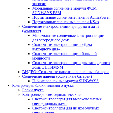
энергии
Мобильные солнечные модули ФСМ
SUNWAYS FSM
Портативные солнечные панели AcmePower
Портативные солнечные панели KS-is
Солнечные электростанции для дома и дачи
(комплект)
Маломощные солнечные электростанции
для загородного дома
Солнечные электростанции «Дача
выходного дня»
Солнечные электростанции большой
мощности
Солнечные электростанции для загородного
дома ОПТИМУМ
ВИДЕО: Солнечные панели и солнечные батареи
Солнечные панели (солнечные батареи)
Гибкие солнечные модули SUNWAYS
Контролеры, блоки плавного пуска
Блоки пуска
Контроллеры светодинамические
Светоконтроллеры для высоковольтных
светодиодных ламп
Светоконтроллеры для низковольтных
светодиодов