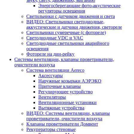
звуку, свету, движению, миганию
Энергосберегающие фото-акустические
регуляторы освещения
Светильники с датчиком движения и света
ВИДЕО: Светильники светодиодные,
аккустические и датчики движения, светореле
Светильники сумеречные (с фотореле)
Светодиодные VDC и VAC
Светодиодные светильники аварийного
освещения
Фотореле на дин-рейку
Системы вентиляции, клапаны проветриватели,
очистители воздуха
Система вентиляции Aereco
Аксессуары
Наружные козырьки АЭРЭКО
Приточные клапаны
Регулирующее устройство
Вентиляторы
Вентиляционные установки
Вытяжные устройства
ВИДЕО: Системы вентиляции, клапаны
проветриватели, очистители воздуха
Клапаны проветриватели Домвент
Рекуператоры стеновые