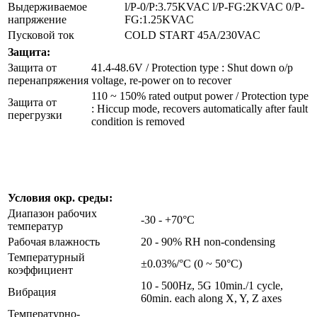
Выдерживаемое
l/P-0/P:3.75KVAC l/P-FG:2KVAC 0/P-
напряжение
FG:1.25KVAC
Пусковой ток
COLD START 45A/230VAC
Защита:
Защита от
41.4-48.6V / Protection type : Shut down o/p
перенапряжения
voltage, re-power on to recover
110 ~ 150% rated output power / Protection type
Защита от
: Hiccup mode, recovers automatically after fault
перегрузки
condition is removed
Условия окр. среды:
Диапазон рабочих
-30 - +70°C
температур
Рабочая влажность
20 - 90% RH non-condensing
Температурный
±0.03%/°C (0 ~ 50°C)
коэффициент
10 - 500Hz, 5G 10min./1 cycle,
Вибрация
60min. each along X, Y, Z axes
Температурно-