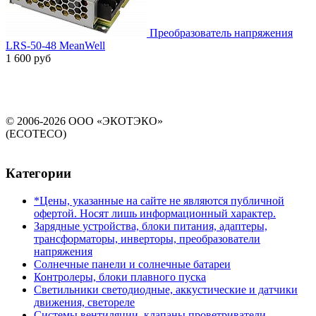
Преобразователь напряжения
LRS-50-48 MeanWell
1 600 руб
© 2006-2026 ООО «ЭКОТЭКО»
(ECOTECO)
Категории
*Цены, указанные на сайте не являются публичной
офертой. Носят лишь информационный характер.
Зарядные устройства, блоки питания, адаптеры,
трансформаторы, инверторы, преобразователи
напряжения
Солнечные панели и солнечные батареи
Контролеры, блоки плавного пуска
Светильники светодиодные, аккустические и датчики
движения, светореле
Системы вентиляции, клапаны проветриватели,