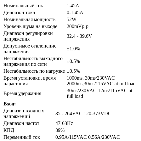
Номинальный ток
1.45A
Диапазон тока
0-1.45A
Номинальная мощность
52W
Уровень шума на выходе
200mVp-p
Диапазон регулировки
32.4 - 39.6V
напряжения
Допустимое отклонение
±1.0%
напряжения
Нестабильность выходного
±0.5%
напряжения по сети
Нестабильность по нагрузке
±0.5%
Время установки, время
1000ms, 30ms/230VAC
нарастания
2000ms,30ms/115VAC at full load
30ms/230VAC 12ms/115VAC at
Время удержания
full load
Вход:
Диапазон входных
85 - 264VAC 120-373VDC
напряжений
Диапазон частот
47-63Hz
КПД
89%
Переменный ток
0.95A/115VAC 0.56A/230VAC