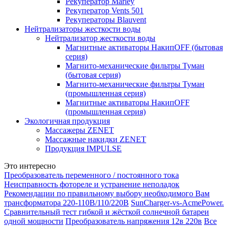
Рекуператор Marley
Рекуператор Vents 501
Рекуператоры Blauvent
Нейтрализаторы жесткости воды
Нейтрализатор жесткости воды
Магнитные активаторы НакипOFF (бытовая
серия)
Магнито-механические фильтры Туман
(бытовая серия)
Магнито-механические фильтры Туман
(промышленная серия)
Магнитные активаторы НакипOFF
(промышленная серия)
Экологичная продукция
Массажеры ZENET
Массажные накидки ZENET
Продукция IMPULSE
Это интересно
Преобразователь переменного / постоянного тока
Неисправность фотореле и устранение неполадок
Рекомендации по правильному выбору необходимого Вам
трансформатора 220-110В/110/220В
SunCharger-vs-AcmePower.
Сравнительный тест гибкой и жёсткой солнечной батареи
одной мощности
Преобразователь напряжения 12в 220в
Все