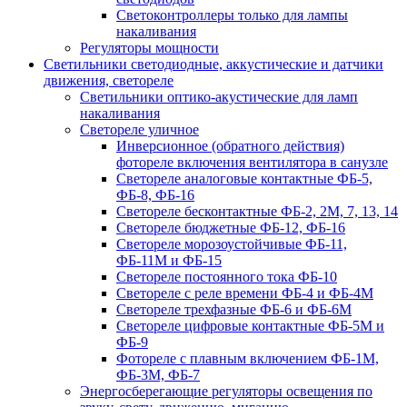
Светоконтроллеры только для лампы
накаливания
Регуляторы мощности
Светильники светодиодные, аккустические и датчики
движения, светореле
Светильники оптико-акустические для ламп
накаливания
Светореле уличное
Инверсионное (обратного действия)
фотореле включения вентилятора в санузле
Светореле аналоговые контактные ФБ-5,
ФБ-8, ФБ-16
Светореле бесконтактные ФБ-2, 2М, 7, 13, 14
Светореле бюджетные ФБ-12, ФБ-16
Светореле морозоустойчивые ФБ-11,
ФБ-11М и ФБ-15
Светореле постоянного тока ФБ-10
Светореле с реле времени ФБ-4 и ФБ-4М
Светореле трехфазные ФБ-6 и ФБ-6М
Светореле цифровые контактные ФБ-5М и
ФБ-9
Фотореле с плавным включением ФБ-1М,
ФБ-3М, ФБ-7
Энергосберегающие регуляторы освещения по