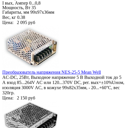
I вых, Ампер
0...0,8
Мощность, Вт 35
Габариты, мм
99х97х36мм
Вес, кг
0.38
Цена:
2 095 руб
Преобразователь напряжения NES-25-5 Mean Well
AC-DC, 25Вт,
Выходное напряжение 5 В Выходной ток до 5
А
вход 85...264V AC или 120...370V DC, рег. вых=±10%Uном,
изоляция 3000V AC, в кожухе 99х82х35мм, - 20...+60°С, вес
320гр.
Цена:
2 150 руб