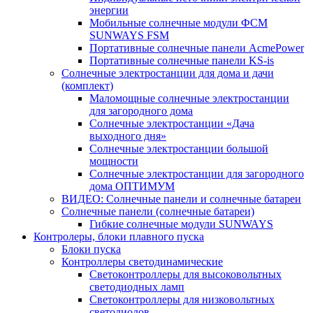
энергии
Мобильные солнечные модули ФСМ
SUNWAYS FSM
Портативные солнечные панели AcmePower
Портативные солнечные панели KS-is
Солнечные электростанции для дома и дачи
(комплект)
Маломощные солнечные электростанции
для загородного дома
Солнечные электростанции «Дача
выходного дня»
Солнечные электростанции большой
мощности
Солнечные электростанции для загородного
дома ОПТИМУМ
ВИДЕО: Солнечные панели и солнечные батареи
Солнечные панели (солнечные батареи)
Гибкие солнечные модули SUNWAYS
Контролеры, блоки плавного пуска
Блоки пуска
Контроллеры светодинамические
Светоконтроллеры для высоковольтных
светодиодных ламп
Светоконтроллеры для низковольтных
светодиодов