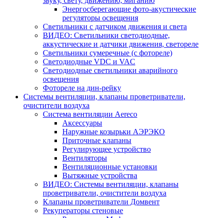
звуку, свету, движению, миганию
Энергосберегающие фото-акустические
регуляторы освещения
Светильники с датчиком движения и света
ВИДЕО: Светильники светодиодные,
аккустические и датчики движения, светореле
Светильники сумеречные (с фотореле)
Светодиодные VDC и VAC
Светодиодные светильники аварийного
освещения
Фотореле на дин-рейку
Системы вентиляции, клапаны проветриватели,
очистители воздуха
Система вентиляции Aereco
Аксессуары
Наружные козырьки АЭРЭКО
Приточные клапаны
Регулирующее устройство
Вентиляторы
Вентиляционные установки
Вытяжные устройства
ВИДЕО: Системы вентиляции, клапаны
проветриватели, очистители воздуха
Клапаны проветриватели Домвент
Рекуператоры стеновые