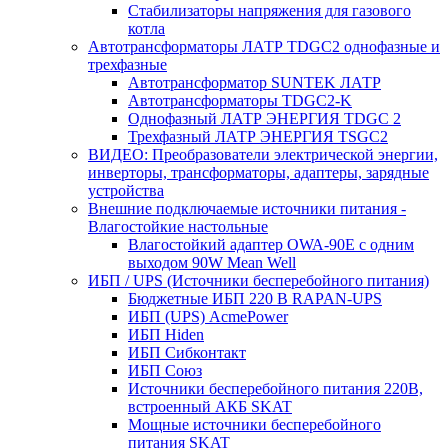
Стабилизаторы напряжения для газового
котла
Автотрансформаторы ЛАТР TDGC2 однофазные и
трехфазные
Автотрансформатор SUNTEK ЛАТР
Автотрансформаторы TDGC2-K
Однофазный ЛАТР ЭНЕРГИЯ TDGC 2
Трехфазный ЛАТР ЭНЕРГИЯ TSGC2
ВИДЕО: Преобразователи электрической энергии,
инверторы, трансформаторы, адаптеры, зарядные
устройства
Внешние подключаемые источники питания -
Влагостойкие настольные
Влагостойкий адаптер OWA-90E с одним
выходом 90W Mean Well
ИБП / UPS (Источники бесперебойного питания)
Бюджетные ИБП 220 В RAPAN-UPS
ИБП (UPS) AcmePower
ИБП Hiden
ИБП Сибконтакт
ИБП Союз
Источники бесперебойного питания 220В,
встроенный АКБ SKAT
Мощные источники бесперебойного
питания SKAT