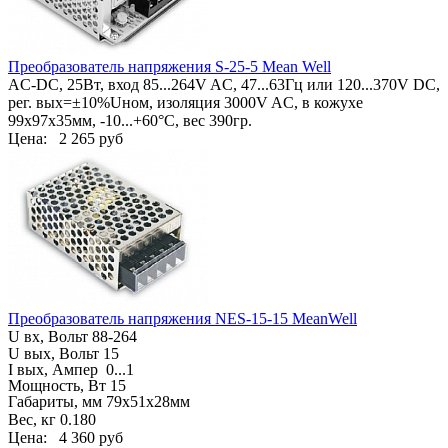
Преобразователь напряжения S-25-5 Mean Well
AC-DC, 25Вт, вход 85...264V AC, 47...63Гц или 120...370V DC,
рег. вых=±10%Uном, изоляция 3000V AC, в кожухе
99х97х35мм, -10...+60°С, вес 390гр.
Цена:
2 265 руб
Преобразователь напряжения NES-15-15 MeanWell
U вх, Вольт
88-264
U вых, Вольт 15
I вых, Ампер
0...1
Мощность, Вт 15
Габариты, мм
79х51х28мм
Вес, кг
0.180
Цена:
4 360 руб