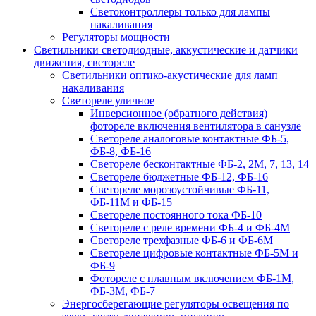
Светоконтроллеры только для лампы
накаливания
Регуляторы мощности
Светильники светодиодные, аккустические и датчики
движения, светореле
Светильники оптико-акустические для ламп
накаливания
Светореле уличное
Инверсионное (обратного действия)
фотореле включения вентилятора в санузле
Светореле аналоговые контактные ФБ-5,
ФБ-8, ФБ-16
Светореле бесконтактные ФБ-2, 2М, 7, 13, 14
Светореле бюджетные ФБ-12, ФБ-16
Светореле морозоустойчивые ФБ-11,
ФБ-11М и ФБ-15
Светореле постоянного тока ФБ-10
Светореле с реле времени ФБ-4 и ФБ-4М
Светореле трехфазные ФБ-6 и ФБ-6М
Светореле цифровые контактные ФБ-5М и
ФБ-9
Фотореле с плавным включением ФБ-1М,
ФБ-3М, ФБ-7
Энергосберегающие регуляторы освещения по