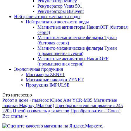
Рекуператор Marley
Рекуператор Vents 501
Рекуператоры Blauvent
Нейтрализаторы жесткости воды
Нейтрализатор жесткости воды
Магнитные активаторы НакипOFF (бытовая
серия)
Магнито-механические фильтры Туман
(бытовая серия)
Магнито-механические фильтры Туман
(промышленная серия)
Магнитные активаторы НакипOFF
(промышленная серия)
Экологичная продукция
Массажеры ZENET
Массажные накидки ZENET
Продукция IMPULSE
Это интересно
Робот в доме - пылесос iClebo Arte YCR-M05
Магнитные
шарики Magboy (Магбой)
Преобразователь напряжения 24в
220в
Преобразователь для котлов
Преобразователь "Союз"
Все статьи »