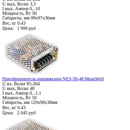
U вых, Вольт 3,3
I вых, Ампер
0...10
Мощность, Вт 50
Габариты, мм
99х97х36мм
Вес, кг
0.43
Цена:
1 999 руб
Преобразователь напряжения NES-50-48 MeanWell
U вх, Вольт
85-264
U вых, Вольт 48
I вых, Ампер
0...1,1
Мощность, Вт 50
Габариты, мм
129х98х38мм
Вес, кг
0.43
Цена:
2 045 руб