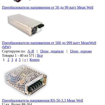
Преобразователи напряжения от 50 до 99 ватт Mean Well
Преобразователи напряжения от 500 до 999 ватт MeanWell
(MW)
Сортируем по:
А-Я
|
Цене, дешевле
|
Цене, дороже
Товары 1 - 40 из 571
|
Все
1
2
3
4
5
|
»
|
Конец
Преобразователь напряжения RS-50-3.3 Mean Well
U вх, Вольт
88-264