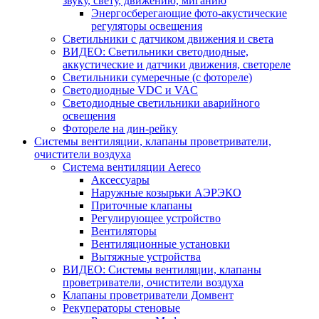
звуку, свету, движению, миганию
Энергосберегающие фото-акустические
регуляторы освещения
Светильники с датчиком движения и света
ВИДЕО: Светильники светодиодные,
аккустические и датчики движения, светореле
Светильники сумеречные (с фотореле)
Светодиодные VDC и VAC
Светодиодные светильники аварийного
освещения
Фотореле на дин-рейку
Системы вентиляции, клапаны проветриватели,
очистители воздуха
Система вентиляции Aereco
Аксессуары
Наружные козырьки АЭРЭКО
Приточные клапаны
Регулирующее устройство
Вентиляторы
Вентиляционные установки
Вытяжные устройства
ВИДЕО: Системы вентиляции, клапаны
проветриватели, очистители воздуха
Клапаны проветриватели Домвент
Рекуператоры стеновые