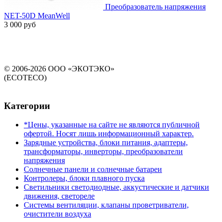
Преобразователь напряжения
NET-50D MeanWell
3 000 руб
© 2006-2026 ООО «ЭКОТЭКО»
(ECOTECO)
Категории
*Цены, указанные на сайте не являются публичной
офертой. Носят лишь информационный характер.
Зарядные устройства, блоки питания, адаптеры,
трансформаторы, инверторы, преобразователи
напряжения
Солнечные панели и солнечные батареи
Контролеры, блоки плавного пуска
Светильники светодиодные, аккустические и датчики
движения, светореле
Системы вентиляции, клапаны проветриватели,
очистители воздуха