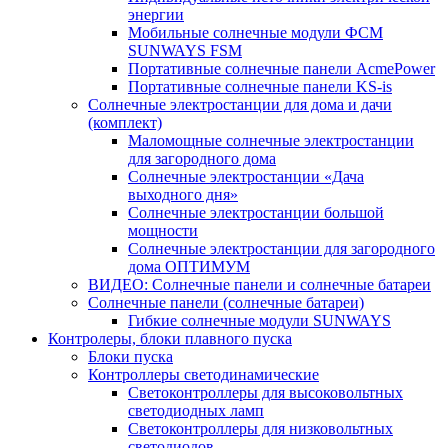
энергии
Мобильные солнечные модули ФСМ
SUNWAYS FSM
Портативные солнечные панели AcmePower
Портативные солнечные панели KS-is
Солнечные электростанции для дома и дачи
(комплект)
Маломощные солнечные электростанции
для загородного дома
Солнечные электростанции «Дача
выходного дня»
Солнечные электростанции большой
мощности
Солнечные электростанции для загородного
дома ОПТИМУМ
ВИДЕО: Солнечные панели и солнечные батареи
Солнечные панели (солнечные батареи)
Гибкие солнечные модули SUNWAYS
Контролеры, блоки плавного пуска
Блоки пуска
Контроллеры светодинамические
Светоконтроллеры для высоковольтных
светодиодных ламп
Светоконтроллеры для низковольтных
светодиодов