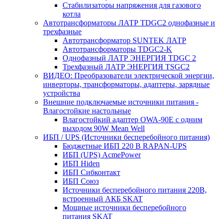
Стабилизаторы напряжения для газового
котла
Автотрансформаторы ЛАТР TDGC2 однофазные и
трехфазные
Автотрансформатор SUNTEK ЛАТР
Автотрансформаторы TDGC2-K
Однофазный ЛАТР ЭНЕРГИЯ TDGC 2
Трехфазный ЛАТР ЭНЕРГИЯ TSGC2
ВИДЕО: Преобразователи электрической энергии,
инверторы, трансформаторы, адаптеры, зарядные
устройства
Внешние подключаемые источники питания -
Влагостойкие настольные
Влагостойкий адаптер OWA-90E с одним
выходом 90W Mean Well
ИБП / UPS (Источники бесперебойного питания)
Бюджетные ИБП 220 В RAPAN-UPS
ИБП (UPS) AcmePower
ИБП Hiden
ИБП Сибконтакт
ИБП Союз
Источники бесперебойного питания 220В,
встроенный АКБ SKAT
Мощные источники бесперебойного
питания SKAT