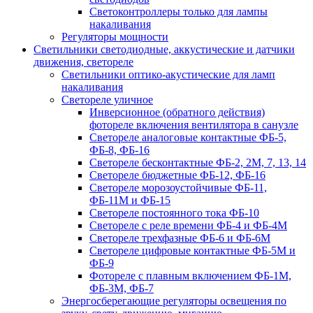
Светоконтроллеры только для лампы
накаливания
Регуляторы мощности
Светильники светодиодные, аккустические и датчики
движения, светореле
Светильники оптико-акустические для ламп
накаливания
Светореле уличное
Инверсионное (обратного действия)
фотореле включения вентилятора в санузле
Светореле аналоговые контактные ФБ-5,
ФБ-8, ФБ-16
Светореле бесконтактные ФБ-2, 2М, 7, 13, 14
Светореле бюджетные ФБ-12, ФБ-16
Светореле морозоустойчивые ФБ-11,
ФБ-11М и ФБ-15
Светореле постоянного тока ФБ-10
Светореле с реле времени ФБ-4 и ФБ-4М
Светореле трехфазные ФБ-6 и ФБ-6М
Светореле цифровые контактные ФБ-5М и
ФБ-9
Фотореле с плавным включением ФБ-1М,
ФБ-3М, ФБ-7
Энергосберегающие регуляторы освещения по