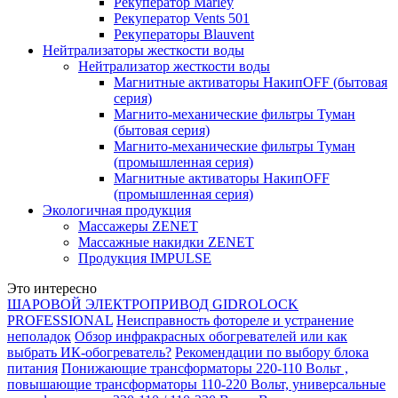
Рекуператор Marley
Рекуператор Vents 501
Рекуператоры Blauvent
Нейтрализаторы жесткости воды
Нейтрализатор жесткости воды
Магнитные активаторы НакипOFF (бытовая
серия)
Магнито-механические фильтры Туман
(бытовая серия)
Магнито-механические фильтры Туман
(промышленная серия)
Магнитные активаторы НакипOFF
(промышленная серия)
Экологичная продукция
Массажеры ZENET
Массажные накидки ZENET
Продукция IMPULSE
Это интересно
ШАРОВОЙ ЭЛЕКТРОПРИВОД GIDROLOCK
PROFESSIONAL
Неисправность фотореле и устранение
неполадок
Обзор инфракрасных обогревателей или как
выбрать ИК-обогреватель?
Рекомендации по выбору блока
питания
Понижающие трансформаторы 220-110 Вольт ,
повышающие трансформаторы 110-220 Вольт, универсальные