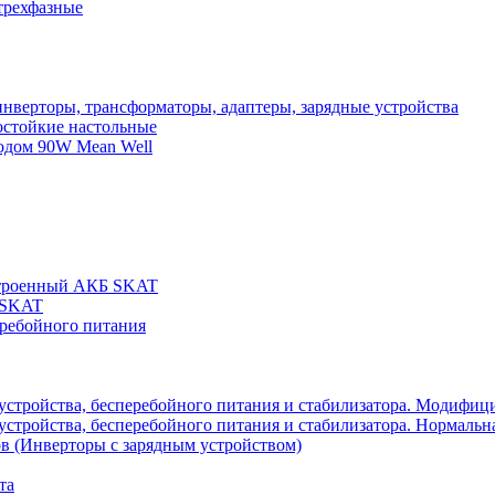
трехфазные
нверторы, трансформаторы, адаптеры, зарядные устройства
остойкие настольные
одом 90W Mean Well
строенный АКБ SKAT
 SKAT
еребойного питания
 устройства, бесперебойного питания и стабилизатора. Модифиц
устройства, бесперебойного питания и стабилизатора. Нормальна
в (Инверторы с зарядным устройством)
та