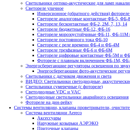
Светильники оптико-акустические для ламп накали
Светореле уличное
Инверсионное (обратного действия) фотореле
Светореле аналоговые контактные ФБ-5, ФБ-8
Светореле бесконтактные ФБ-2, 2М, 7, 13, 14
Светореле бюджетные ФБ-12, ФБ-16
Светореле морозоустойчивые ФБ-11, ФБ-11М 
Светореле постоянного тока ФБ-10
Светореле с реле времени ФБ-4 и ФБ-4М
Светореле трехфазные ФБ-6 и ФБ-6М
Светореле цифровые контактные ФБ-5М и ФБ
Фотореле с плавным включением ФБ-1М, ФБ
Энергосберегающие регуляторы освещения по звуку
Энергосберегающие фото-акустические регул
Светильники с датчиком движения и света
ВИДЕО: Светильники светодиодные, аккустические
Светильники сумеречные (с фотореле)
Светодиодные VDC и VAC
Светодиодные светильники аварийного освещения
Фотореле на дин-рейку
Системы вентиляции, клапаны проветриватели, очистите
Система вентиляции Aereco
Аксессуары
Наружные козырьки АЭРЭКО
Приточные клапаны