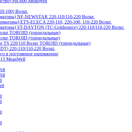
йство) PB-600 MeanWell
0-100) Вольт.
маторы) NF-NEWSTAR 220-110/110-220 Вольт.
рматоры) ETS-ELECA 220-110, 220-100, 110-220 Вольт.
аторы) ST-DAYTON (TC-Goldsource) 220-110/110-220 Вольт.
ольт TOROID (тороидальные)
ольт TOROID (тороидальные)
 TS 220/110 Вольт TOROID (тороидальные)
DT) 220-110/110-220 Вольт.
го в постоянное напряжение
-15 MeanWell
ell
ell
l
ll
l
l
l
l