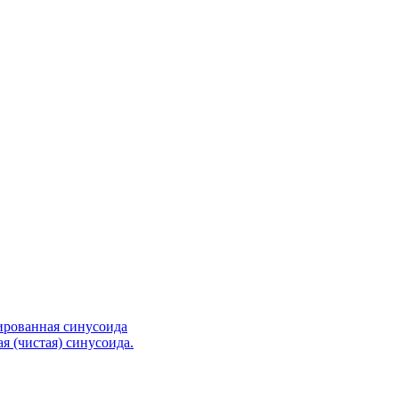
ированная синусоида
я (чистая) синусоида.