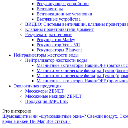
Регулирующее устройство
Вентиляторы
Вентиляционные установки
Вытяжные устройства
ВИДЕО: Системы вентиляции, клапаны проветриват
Клапаны проветриватели Домвент
Рекуператоры стеновые
Рекуператор Marley
Рекуператор Vents 501
Рекуператоры Blauvent
Нейтрализаторы жесткости воды
Нейтрализатор жесткости воды
Магнитные активаторы НакипOFF (бытовая с
Магнито-механические фильтры Туман (бытов
Магнито-механические фильтры Туман (пром
Магнитные активаторы НакипOFF (промышле
Экологичная продукция
Массажеры ZENET
Массажные накидки ZENET
Продукция IMPULSE
Это интересно
Шумозащитны ли «шумозащитные окна»?
Свежий воздух. Эко
воды Никкен Пи-Маг
Все статьи »