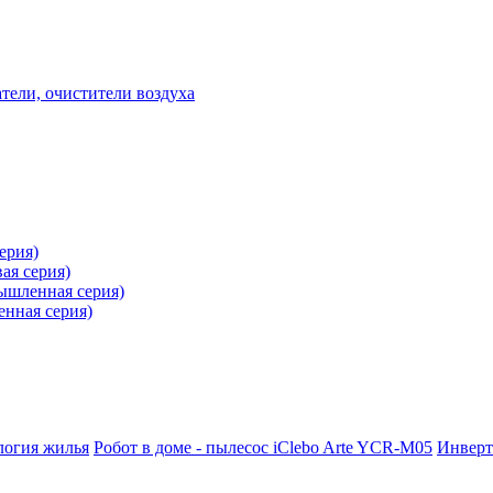
ели, очистители воздуха
ерия)
ая серия)
ышленная серия)
нная серия)
логия жилья
Робот в доме - пылесос iClebo Arte YCR-M05
Инвер