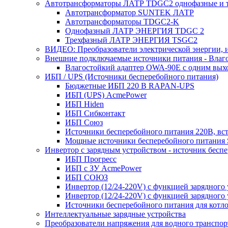
Автотрансформаторы ЛАТР TDGC2 однофазные и 
Автотрансформатор SUNTEK ЛАТР
Автотрансформаторы TDGC2-K
Однофазный ЛАТР ЭНЕРГИЯ TDGC 2
Трехфазный ЛАТР ЭНЕРГИЯ TSGC2
ВИДЕО: Преобразователи электрической энергии, и
Внешние подключаемые источники питания - Влаг
Влагостойкий адаптер OWA-90E с одним вых
ИБП / UPS (Источники бесперебойного питания)
Бюджетные ИБП 220 В RAPAN-UPS
ИБП (UPS) AcmePower
ИБП Hiden
ИБП Сибконтакт
ИБП Союз
Источники бесперебойного питания 220В, в
Мощные источники бесперебойного питания
Инвертор с зарядным устройством - источник бесп
ИБП Прогресс
ИБП с ЗУ AcmePower
ИБП СОЮЗ
Инвертор (12/24-220V) с функцией зарядного
Инвертор (12/24-220V) с функцией зарядного 
Источники бесперебойного питания для котло
Интеллектуальные зарядные устройства
Преобразователи напряжения для водного транспор