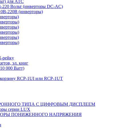
льт) для АТС
0В-220 Вольт (инверторы DC-AC)
110В-220В (инверторы)
нверторы)
нверторы)
нверторы)
нверторы)
нверторы)
нверторы)
N-рейку
етов, эл. книг
10 000 Ватт)
в корзину RCP-1UI или RCP-1UT
РОННОГО ТИПА С ЦИФРОВЫМ ДИСПЛЕЕМ
торы серии LUX
ТОРЫ ПОНИЖЕННОГО НАПРЯЖЕНИЯ
а