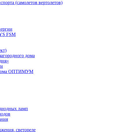
спорта (самолетов вертолетов)
нергии
YS FSM
кт)
загородного дома
дня»
ти
о дома ОПТИМУМ
одиодных ламп
иодов
ания
ижения, светореле