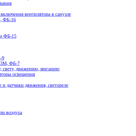
вания
 включения вентилятора в санузле
, ФБ-16
и ФБ-15
-9
-3М, ФБ-7
, свету, движению, миганию
яторы освещения
 и датчики движения, светореле
ли воздуха