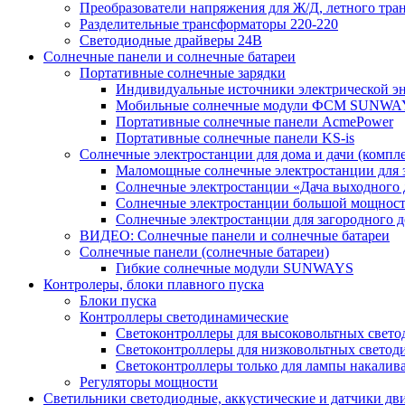
Преобразователи напряжения для Ж/Д, летного тран
Разделительные трансформаторы 220-220
Светодиодные драйверы 24В
Солнечные панели и солнечные батареи
Портативные солнечные зарядки
Индивидуальные источники электрической э
Мобильные солнечные модули ФСМ SUNWA
Портативные солнечные панели AcmePower
Портативные солнечные панели KS-is
Солнечные электростанции для дома и дачи (компле
Маломощные солнечные электростанции для 
Солнечные электростанции «Дача выходного 
Солнечные электростанции большой мощнос
Солнечные электростанции для загородног
ВИДЕО: Солнечные панели и солнечные батареи
Солнечные панели (солнечные батареи)
Гибкие солнечные модули SUNWAYS
Контролеры, блоки плавного пуска
Блоки пуска
Контроллеры светодинамические
Светоконтроллеры для высоковольтных свет
Светоконтроллеры для низковольтных светод
Светоконтроллеры только для лампы накалив
Регуляторы мощности
Светильники светодиодные, аккустические и датчики дв