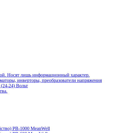
той. Носят лишь информационный характер.
рматоры, инверторы, преобразователи напряжения
(24-24) Вольт
тва.
йство) PB-1000 MeanWell