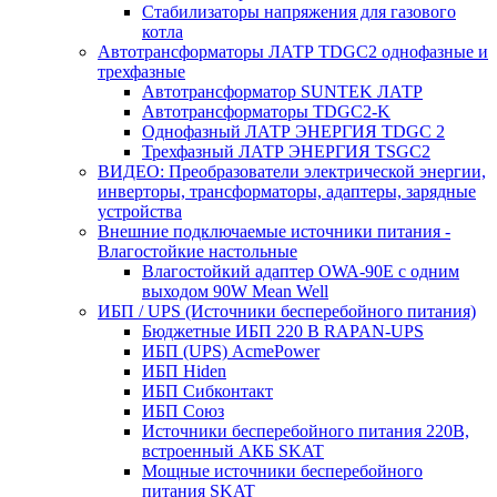
Стабилизаторы напряжения для газового
котла
Автотрансформаторы ЛАТР TDGC2 однофазные и
трехфазные
Автотрансформатор SUNTEK ЛАТР
Автотрансформаторы TDGC2-K
Однофазный ЛАТР ЭНЕРГИЯ TDGC 2
Трехфазный ЛАТР ЭНЕРГИЯ TSGC2
ВИДЕО: Преобразователи электрической энергии,
инверторы, трансформаторы, адаптеры, зарядные
устройства
Внешние подключаемые источники питания -
Влагостойкие настольные
Влагостойкий адаптер OWA-90E с одним
выходом 90W Mean Well
ИБП / UPS (Источники бесперебойного питания)
Бюджетные ИБП 220 В RAPAN-UPS
ИБП (UPS) AcmePower
ИБП Hiden
ИБП Сибконтакт
ИБП Союз
Источники бесперебойного питания 220В,
встроенный АКБ SKAT
Мощные источники бесперебойного
питания SKAT