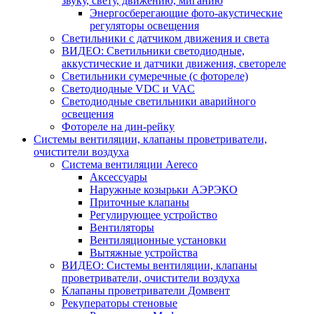
звуку, свету, движению, миганию
Энергосберегающие фото-акустические
регуляторы освещения
Светильники с датчиком движения и света
ВИДЕО: Светильники светодиодные,
аккустические и датчики движения, светореле
Светильники сумеречные (с фотореле)
Светодиодные VDC и VAC
Светодиодные светильники аварийного
освещения
Фотореле на дин-рейку
Системы вентиляции, клапаны проветриватели,
очистители воздуха
Система вентиляции Aereco
Аксессуары
Наружные козырьки АЭРЭКО
Приточные клапаны
Регулирующее устройство
Вентиляторы
Вентиляционные установки
Вытяжные устройства
ВИДЕО: Системы вентиляции, клапаны
проветриватели, очистители воздуха
Клапаны проветриватели Домвент
Рекуператоры стеновые