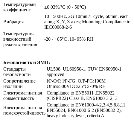
Температурный
±0.03%/°C (0 - 50°C)
коэффициент
10 - 500Hz, 2G 10min./1 cycle, 60min. each
Вибрация
along X, Y, Z axes; Mounting: Compliance to
IEC60068-2-6
Температурно-
влажностный
-20 - +85°C ,10- 95% RH
режим хранения
Безопасность и ЭМП:
Стандарты
UL508, UL60950-1, TUV EN60950-1
безопасности
approved
Сопротивление
l/P-O/P, l/P-FG, O/P-FG:100M
изоляции
Ohms/500VDC/25°C/70% RH
Электромагнитная
Compliance to EN55011 .EN55022
совместимость
(CISPR22) Class B, EN61000-3-2,-3
Compliance to EN61000-4-2,3,4,5,6,8,11,
Электромагнитная
EN55024, EN61000-6-2 (EN50082-2),
помехоустойчивость
heavy industry level, criteria A