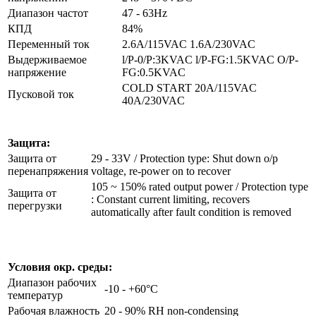
Диапазон частот
47 - 63Hz
КПД
84%
Переменный ток
2.6A/115VAC 1.6A/230VAC
Выдерживаемое
l/P-0/P:3KVAC l/P-FG:1.5KVAC O/P-
напряжение
FG:0.5KVAC
COLD START 20A/115VAC
Пусковой ток
40A/230VAC
Защита:
Защита от
29 - 33V / Protection type: Shut down o/p
перенапряжения
voltage, re-power on to recover
105 ~ 150% rated output power / Protection type
Защита от
: Constant current limiting, recovers
перегрузки
automatically after fault condition is removed
Условия окр. среды:
Диапазон рабочих
-10 - +60°C
температур
Рабочая влажность
20 - 90% RH non-condensing