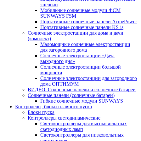
энергии
Мобильные солнечные модули ФСМ
SUNWAYS FSM
Портативные солнечные панели AcmePower
Портативные солнечные панели KS-is
Солнечные электростанции для дома и дачи
(комплект)
Маломощные солнечные электростанции
для загородного дома
Солнечные электростанции «Дача
выходного дня»
Солнечные электростанции большой
мощности
Солнечные электростанции для загородного
дома ОПТИМУМ
ВИДЕО: Солнечные панели и солнечные батареи
Солнечные панели (солнечные батареи)
Гибкие солнечные модули SUNWAYS
Контролеры, блоки плавного пуска
Блоки пуска
Контроллеры светодинамические
Светоконтроллеры для высоковольтных
светодиодных ламп
Светоконтроллеры для низковольтных
светодиодов