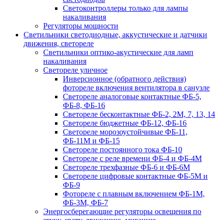
Светоконтроллеры только для лампы
накаливания
Регуляторы мощности
Светильники светодиодные, аккустические и датчики
движения, светореле
Светильники оптико-акустические для ламп
накаливания
Светореле уличное
Инверсионное (обратного действия)
фотореле включения вентилятора в санузле
Светореле аналоговые контактные ФБ-5,
ФБ-8, ФБ-16
Светореле бесконтактные ФБ-2, 2М, 7, 13, 14
Светореле бюджетные ФБ-12, ФБ-16
Светореле морозоустойчивые ФБ-11,
ФБ-11М и ФБ-15
Светореле постоянного тока ФБ-10
Светореле с реле времени ФБ-4 и ФБ-4М
Светореле трехфазные ФБ-6 и ФБ-6М
Светореле цифровые контактные ФБ-5М и
ФБ-9
Фотореле с плавным включением ФБ-1М,
ФБ-3М, ФБ-7
Энергосберегающие регуляторы освещения по