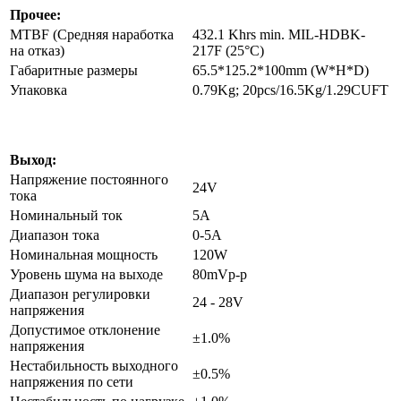
Прочее:
MTBF (Средняя наработка
432.1 Khrs min. MIL-HDBK-
на отказ)
217F (25°C)
Габаритные размеры
65.5*125.2*100mm (W*H*D)
Упаковка
0.79Kg; 20pcs/16.5Kg/1.29CUFT
Выход:
Напряжение постоянного
24V
тока
Номинальный ток
5A
Диапазон тока
0-5A
Номинальная мощность
120W
Уровень шума на выходе
80mVp-p
Диапазон регулировки
24 - 28V
напряжения
Допустимое отклонение
±1.0%
напряжения
Нестабильность выходного
±0.5%
напряжения по сети