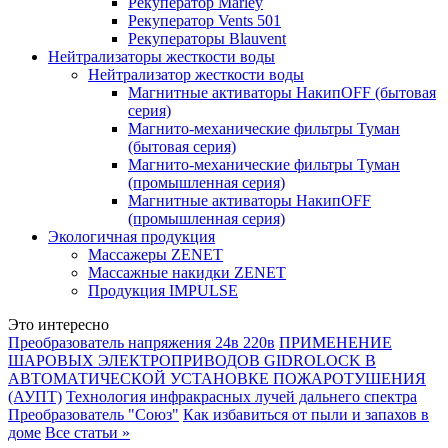
Рекуператор Marley
Рекуператор Vents 501
Рекуператоры Blauvent
Нейтрализаторы жесткости воды
Нейтрализатор жесткости воды
Магнитные активаторы НакипOFF (бытовая
серия)
Магнито-механические фильтры Туман
(бытовая серия)
Магнито-механические фильтры Туман
(промышленная серия)
Магнитные активаторы НакипOFF
(промышленная серия)
Экологичная продукция
Массажеры ZENET
Массажные накидки ZENET
Продукция IMPULSE
Это интересно
Преобразователь напряжения 24в 220в
ПРИМЕНЕНИЕ
ШАРОВЫХ ЭЛЕКТРОПРИВОДОВ GIDROLOCK В
АВТОМАТИЧЕСКОЙ УСТАНОВКЕ ПОЖАРОТУШЕНИЯ
(АУПТ)
Технология инфракрасных лучей дальнего спектра
Преобразователь "Союз"
Как избавиться от пыли и запахов в
доме
Все статьи »