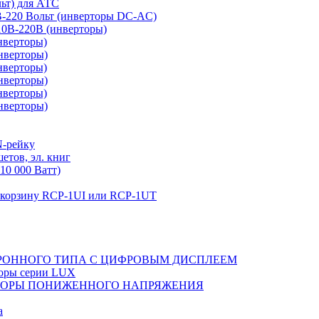
льт) для АТС
0В-220 Вольт (инверторы DC-AC)
110В-220В (инверторы)
нверторы)
нверторы)
нверторы)
нверторы)
нверторы)
нверторы)
N-рейку
етов, эл. книг
10 000 Ватт)
в корзину RCP-1UI или RCP-1UT
РОННОГО ТИПА С ЦИФРОВЫМ ДИСПЛЕЕМ
торы серии LUX
ТОРЫ ПОНИЖЕННОГО НАПРЯЖЕНИЯ
а