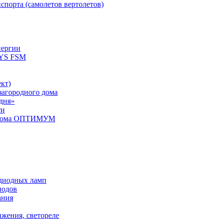
спорта (самолетов вертолетов)
нергии
YS FSM
кт)
загородного дома
дня»
ти
о дома ОПТИМУМ
одиодных ламп
иодов
ания
ижения, светореле