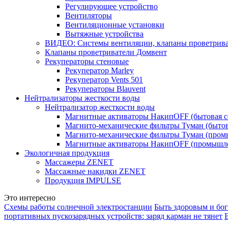
Регулирующее устройство
Вентиляторы
Вентиляционные установки
Вытяжные устройства
ВИДЕО: Системы вентиляции, клапаны проветриват
Клапаны проветриватели Домвент
Рекуператоры стеновые
Рекуператор Marley
Рекуператор Vents 501
Рекуператоры Blauvent
Нейтрализаторы жесткости воды
Нейтрализатор жесткости воды
Магнитные активаторы НакипOFF (бытовая с
Магнито-механические фильтры Туман (бытов
Магнито-механические фильтры Туман (пром
Магнитные активаторы НакипOFF (промышле
Экологичная продукция
Массажеры ZENET
Массажные накидки ZENET
Продукция IMPULSE
Это интересно
Схемы работы солнечной электростанции
Быть здоровым и бо
портативных пускозарядных устройств: заряд карман не тянет