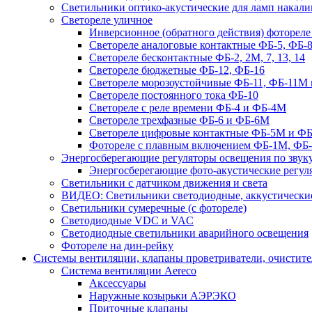
Светильники оптико-акустические для ламп накали
Светореле уличное
Инверсионное (обратного действия) фотореле
Светореле аналоговые контактные ФБ-5, ФБ-8
Светореле бесконтактные ФБ-2, 2М, 7, 13, 14
Светореле бюджетные ФБ-12, ФБ-16
Светореле морозоустойчивые ФБ-11, ФБ-11М 
Светореле постоянного тока ФБ-10
Светореле с реле времени ФБ-4 и ФБ-4М
Светореле трехфазные ФБ-6 и ФБ-6М
Светореле цифровые контактные ФБ-5М и ФБ
Фотореле с плавным включением ФБ-1М, ФБ
Энергосберегающие регуляторы освещения по звуку
Энергосберегающие фото-акустические регул
Светильники с датчиком движения и света
ВИДЕО: Светильники светодиодные, аккустические
Светильники сумеречные (с фотореле)
Светодиодные VDC и VAC
Светодиодные светильники аварийного освещения
Фотореле на дин-рейку
Системы вентиляции, клапаны проветриватели, очистите
Система вентиляции Aereco
Аксессуары
Наружные козырьки АЭРЭКО
Приточные клапаны