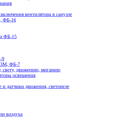
вания
 включения вентилятора в санузле
, ФБ-16
и ФБ-15
-9
-3М, ФБ-7
, свету, движению, миганию
яторы освещения
 и датчики движения, светореле
ли воздуха