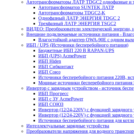
Автотрансформаторы ЛАТР TDGC2 однофазные и 
Автотрансформатор SUNTEK ЛАТР
Автотрансформаторы TDGC2-K
Однофазный ЛАТР ЭНЕРГИЯ TDGC 2
Трехфазный ЛАТР ЭНЕРГИЯ TSGC2
ВИДЕО: Преобразователи электрической энергии, и
Внешние подключаемые источники питания - Влаг
Влагостойкий адаптер OWA-90E с одним вых
ИБП / UPS (Источники бесперебойного питания)
Бюджетные ИБП 220 В RAPAN-UPS
ИБП (UPS) AcmePower
ИБП Hiden
ИБП Сибконтакт
ИБП Союз
Источники бесперебойного питания 220В, в
Мощные источники бесперебойного питания
Инвертор с зарядным устройством - источник бесп
ИБП Прогресс
ИБП с ЗУ AcmePower
ИБП СОЮЗ
Инвертор (12/24-220V) с функцией зарядного
Инвертор (12/24-220V) с функцией зарядного 
Источники бесперебойного питания для котло
Интеллектуальные зарядные устройства
Преобразователи напряжения для водного транспор