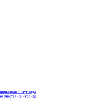
ированная синусоида
я (чистая) синусоида.