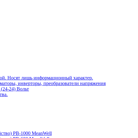
той. Носят лишь информационный характер.
рматоры, инверторы, преобразователи напряжения
(24-24) Вольт
тва.
йство) PB-1000 MeanWell