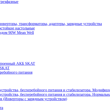
трехфазные
нверторы, трансформаторы, адаптеры, зарядные устройства
остойкие настольные
одом 90W Mean Well
строенный АКБ SKAT
 SKAT
еребойного питания
 устройства, бесперебойного питания и стабилизатора. Модифиц
устройства, бесперебойного питания и стабилизатора. Нормальна
в (Инверторы с зарядным устройством)
та