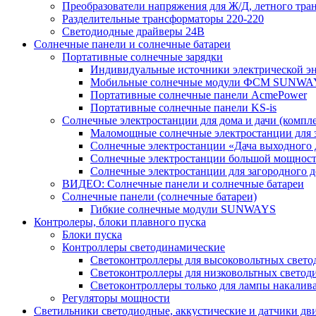
Преобразователи напряжения для Ж/Д, летного тран
Разделительные трансформаторы 220-220
Светодиодные драйверы 24В
Солнечные панели и солнечные батареи
Портативные солнечные зарядки
Индивидуальные источники электрической э
Мобильные солнечные модули ФСМ SUNWA
Портативные солнечные панели AcmePower
Портативные солнечные панели KS-is
Солнечные электростанции для дома и дачи (компле
Маломощные солнечные электростанции для 
Солнечные электростанции «Дача выходного 
Солнечные электростанции большой мощнос
Солнечные электростанции для загородног
ВИДЕО: Солнечные панели и солнечные батареи
Солнечные панели (солнечные батареи)
Гибкие солнечные модули SUNWAYS
Контролеры, блоки плавного пуска
Блоки пуска
Контроллеры светодинамические
Светоконтроллеры для высоковольтных свет
Светоконтроллеры для низковольтных светод
Светоконтроллеры только для лампы накалив
Регуляторы мощности
Светильники светодиодные, аккустические и датчики дв