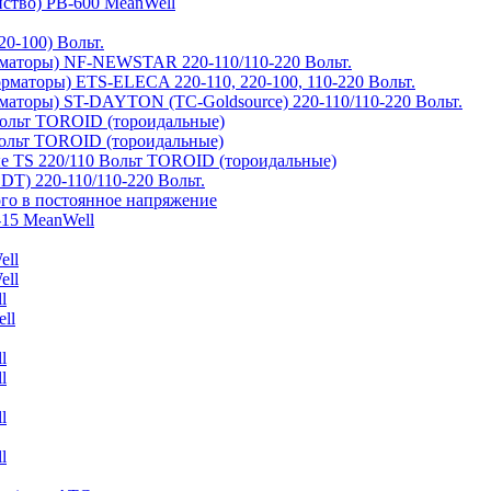
йство) PB-600 MeanWell
0-100) Вольт.
маторы) NF-NEWSTAR 220-110/110-220 Вольт.
рматоры) ETS-ELECA 220-110, 220-100, 110-220 Вольт.
аторы) ST-DAYTON (TC-Goldsource) 220-110/110-220 Вольт.
ольт TOROID (тороидальные)
ольт TOROID (тороидальные)
 TS 220/110 Вольт TOROID (тороидальные)
DT) 220-110/110-220 Вольт.
го в постоянное напряжение
-15 MeanWell
ell
ell
l
ll
l
l
l
l