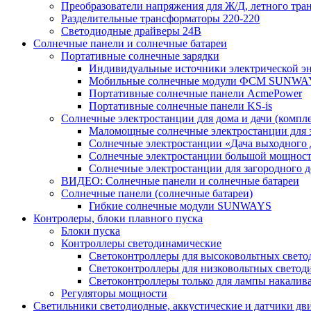
Преобразователи напряжения для Ж/Д, летного тран
Разделительные трансформаторы 220-220
Светодиодные драйверы 24В
Солнечные панели и солнечные батареи
Портативные солнечные зарядки
Индивидуальные источники электрической э
Мобильные солнечные модули ФСМ SUNWA
Портативные солнечные панели AcmePower
Портативные солнечные панели KS-is
Солнечные электростанции для дома и дачи (компле
Маломощные солнечные электростанции для 
Солнечные электростанции «Дача выходного 
Солнечные электростанции большой мощнос
Солнечные электростанции для загородног
ВИДЕО: Солнечные панели и солнечные батареи
Солнечные панели (солнечные батареи)
Гибкие солнечные модули SUNWAYS
Контролеры, блоки плавного пуска
Блоки пуска
Контроллеры светодинамические
Светоконтроллеры для высоковольтных свет
Светоконтроллеры для низковольтных светод
Светоконтроллеры только для лампы накалив
Регуляторы мощности
Светильники светодиодные, аккустические и датчики дв