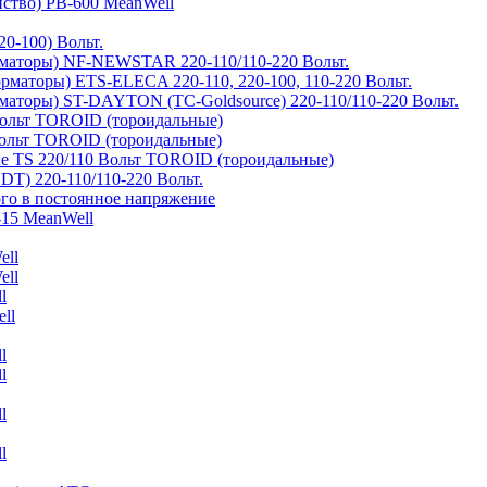
йство) PB-600 MeanWell
0-100) Вольт.
маторы) NF-NEWSTAR 220-110/110-220 Вольт.
рматоры) ETS-ELECA 220-110, 220-100, 110-220 Вольт.
аторы) ST-DAYTON (TC-Goldsource) 220-110/110-220 Вольт.
ольт TOROID (тороидальные)
ольт TOROID (тороидальные)
 TS 220/110 Вольт TOROID (тороидальные)
DT) 220-110/110-220 Вольт.
го в постоянное напряжение
-15 MeanWell
ell
ell
l
ll
l
l
l
l