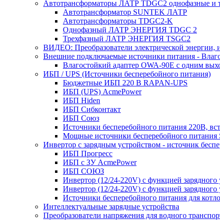
Автотрансформаторы ЛАТР TDGC2 однофазные и 
Автотрансформатор SUNTEK ЛАТР
Автотрансформаторы TDGC2-K
Однофазный ЛАТР ЭНЕРГИЯ TDGC 2
Трехфазный ЛАТР ЭНЕРГИЯ TSGC2
ВИДЕО: Преобразователи электрической энергии, и
Внешние подключаемые источники питания - Влаг
Влагостойкий адаптер OWA-90E с одним вых
ИБП / UPS (Источники бесперебойного питания)
Бюджетные ИБП 220 В RAPAN-UPS
ИБП (UPS) AcmePower
ИБП Hiden
ИБП Сибконтакт
ИБП Союз
Источники бесперебойного питания 220В, в
Мощные источники бесперебойного питания
Инвертор с зарядным устройством - источник бесп
ИБП Прогресс
ИБП с ЗУ AcmePower
ИБП СОЮЗ
Инвертор (12/24-220V) с функцией зарядного
Инвертор (12/24-220V) с функцией зарядного 
Источники бесперебойного питания для котло
Интеллектуальные зарядные устройства
Преобразователи напряжения для водного транспор