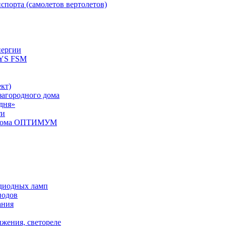
спорта (самолетов вертолетов)
нергии
YS FSM
кт)
загородного дома
дня»
ти
о дома ОПТИМУМ
одиодных ламп
иодов
ания
ижения, светореле