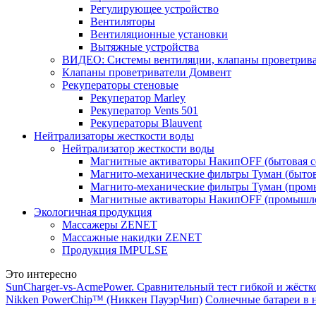
Регулирующее устройство
Вентиляторы
Вентиляционные установки
Вытяжные устройства
ВИДЕО: Системы вентиляции, клапаны проветриват
Клапаны проветриватели Домвент
Рекуператоры стеновые
Рекуператор Marley
Рекуператор Vents 501
Рекуператоры Blauvent
Нейтрализаторы жесткости воды
Нейтрализатор жесткости воды
Магнитные активаторы НакипOFF (бытовая с
Магнито-механические фильтры Туман (бытов
Магнито-механические фильтры Туман (пром
Магнитные активаторы НакипOFF (промышле
Экологичная продукция
Массажеры ZENET
Массажные накидки ZENET
Продукция IMPULSE
Это интересно
SunCharger-vs-AcmePower. Сравнительный тест гибкой и жёст
Nikken PowerChip™ (Никкен ПауэрЧип)
Солнечные батареи в 