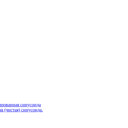
ированная синусоида
я (чистая) синусоида.