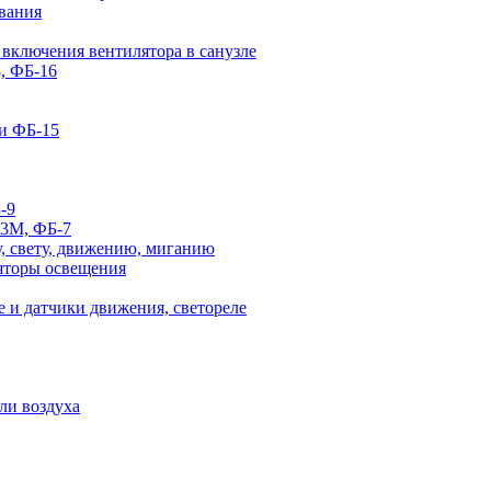
вания
 включения вентилятора в санузле
, ФБ-16
и ФБ-15
-9
-3М, ФБ-7
, свету, движению, миганию
яторы освещения
 и датчики движения, светореле
ли воздуха