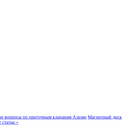
мые вопросы по приточным клапанам Аэрэко
Магнитный диск
е статьи »