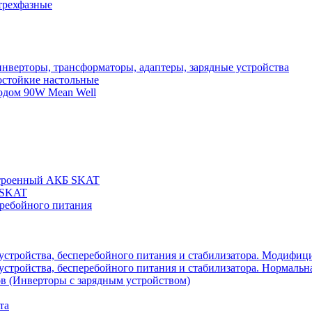
трехфазные
нверторы, трансформаторы, адаптеры, зарядные устройства
остойкие настольные
одом 90W Mean Well
строенный АКБ SKAT
 SKAT
еребойного питания
 устройства, бесперебойного питания и стабилизатора. Модифиц
устройства, бесперебойного питания и стабилизатора. Нормальна
в (Инверторы с зарядным устройством)
та