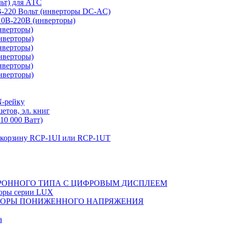
льт) для АТС
0В-220 Вольт (инверторы DC-AC)
110В-220В (инверторы)
нверторы)
нверторы)
нверторы)
нверторы)
нверторы)
нверторы)
N-рейку
етов, эл. книг
10 000 Ватт)
в корзину RCP-1UI или RCP-1UT
РОННОГО ТИПА С ЦИФРОВЫМ ДИСПЛЕЕМ
торы серии LUX
ТОРЫ ПОНИЖЕННОГО НАПРЯЖЕНИЯ
а