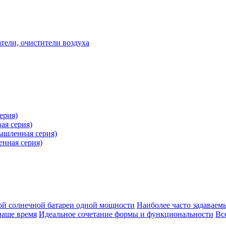
ели, очистители воздуха
ерия)
ая серия)
ышленная серия)
нная серия)
кой солнечной батареи одной мощности
Наиболее часто задавае
наше время
Идеальное сочетание формы и функциональности
Вс