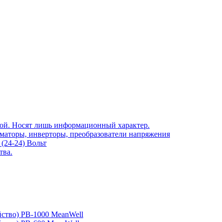
той. Носят лишь информационный характер.
рматоры, инверторы, преобразователи напряжения
(24-24) Вольт
тва.
йство) PB-1000 MeanWell