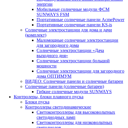
энергии
Мобильные солнечные модули ФСМ
SUNWAYS FSM
Портативные солнечные панели AcmePower
Портативные солнечные панели KS-is
Солнечные электростанции для дома и дачи
(комплект)
Маломощные солнечные электростанции
для загородного дома
Солнечные электростанции «Дача
выходного дня»
Солнечные электростанции большой
мощности
Солнечные электростанции для загородного
дома ОПТИМУМ
ВИДЕО: Солнечные панели и солнечные батареи
Солнечные панели (солнечные батареи)
Гибкие солнечные модули SUNWAYS
Контролеры, блоки плавного пуска
Блоки пуска
Контроллеры светодинамические
Светоконтроллеры для высоковольтных
светодиодных ламп
Светоконтроллеры для низковольтных
светодиодов