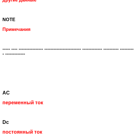
другие данные
NOTE
Примечания
----- ---- ---------------- ------------------------ ------------- ---------- ---------
- -------------
AC
переменный ток
Dc
постоянный ток