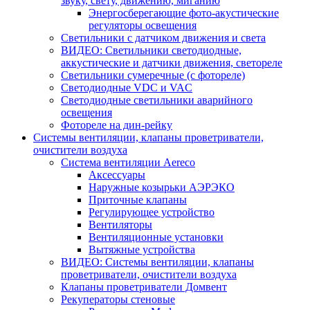
звуку, свету, движению, миганию
Энергосберегающие фото-акустические
регуляторы освещения
Светильники с датчиком движения и света
ВИДЕО: Светильники светодиодные,
аккустические и датчики движения, светореле
Светильники сумеречные (с фотореле)
Светодиодные VDC и VAC
Светодиодные светильники аварийного
освещения
Фотореле на дин-рейку
Системы вентиляции, клапаны проветриватели,
очистители воздуха
Система вентиляции Aereco
Аксессуары
Наружные козырьки АЭРЭКО
Приточные клапаны
Регулирующее устройство
Вентиляторы
Вентиляционные установки
Вытяжные устройства
ВИДЕО: Системы вентиляции, клапаны
проветриватели, очистители воздуха
Клапаны проветриватели Домвент
Рекуператоры стеновые