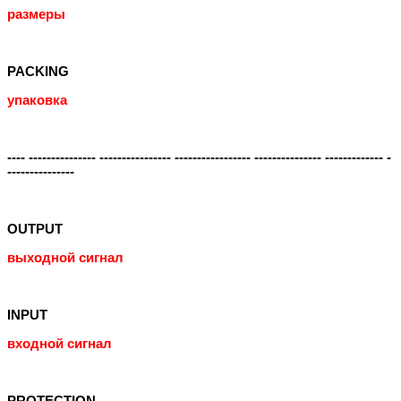
размеры
PACKING
упаковка
---- --------------- ---------------- ----------------- --------------- ------------- -
---------------
OUTPUT
выходной сигнал
INPUT
входной сигнал