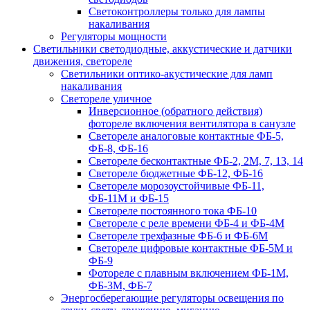
Светоконтроллеры только для лампы
накаливания
Регуляторы мощности
Светильники светодиодные, аккустические и датчики
движения, светореле
Светильники оптико-акустические для ламп
накаливания
Светореле уличное
Инверсионное (обратного действия)
фотореле включения вентилятора в санузле
Светореле аналоговые контактные ФБ-5,
ФБ-8, ФБ-16
Светореле бесконтактные ФБ-2, 2М, 7, 13, 14
Светореле бюджетные ФБ-12, ФБ-16
Светореле морозоустойчивые ФБ-11,
ФБ-11М и ФБ-15
Светореле постоянного тока ФБ-10
Светореле с реле времени ФБ-4 и ФБ-4М
Светореле трехфазные ФБ-6 и ФБ-6М
Светореле цифровые контактные ФБ-5М и
ФБ-9
Фотореле с плавным включением ФБ-1М,
ФБ-3М, ФБ-7
Энергосберегающие регуляторы освещения по