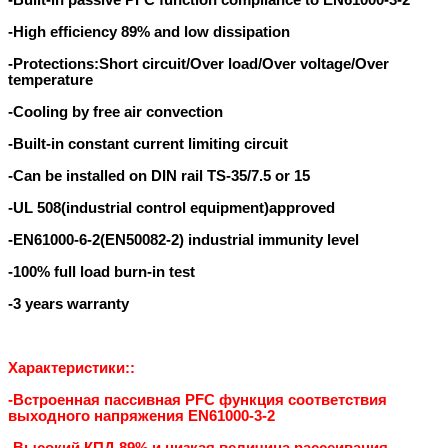
-Built-in passive PFC function compliance to EN61000-3-2
-High efficiency 89% and low dissipation
-Protections:Short circuit/Over load/Over voltage/Over
temperature
-Cooling by free air convection
-Built-in constant current limiting circuit
-Can be installed on DIN rail TS-35/7.5 or 15
-UL 508(industrial control equipment)approved
-EN61000-6-2(EN50082-2) industrial immunity level
-100% full load burn-in test
-3 years warranty
Характеристики::
-Встроенная пассивная PFC функция соответствия
выходного напряжения EN61000-3-2