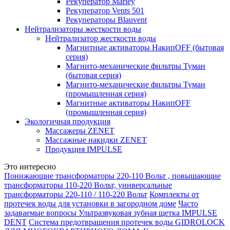
Рекуператор Marley
Рекуператор Vents 501
Рекуператоры Blauvent
Нейтрализаторы жесткости воды
Нейтрализатор жесткости воды
Магнитные активаторы НакипOFF (бытовая
серия)
Магнито-механические фильтры Туман
(бытовая серия)
Магнито-механические фильтры Туман
(промышленная серия)
Магнитные активаторы НакипOFF
(промышленная серия)
Экологичная продукция
Массажеры ZENET
Массажные накидки ZENET
Продукция IMPULSE
Это интересно
Понижающие трансформаторы 220-110 Вольт , повышающие
трансформаторы 110-220 Вольт, универсальные
трансформаторы 220-110 / 110-220 Вольт
Комплекты от
протечек воды для установки в загородном доме
Часто
задаваемые вопросы Ультразвуковая зубная щетка IMPULSE
DENT
Система предотвращения протечек воды GIDROLOCK