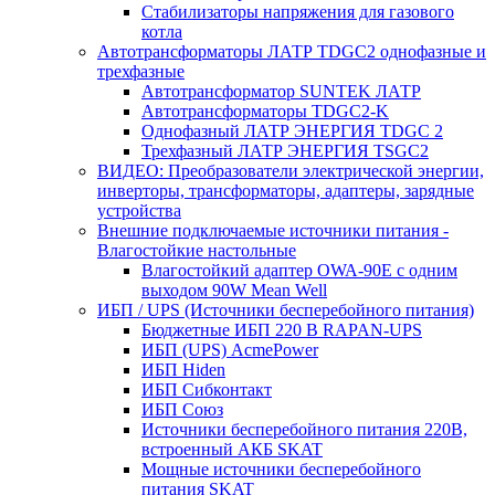
Стабилизаторы напряжения для газового
котла
Автотрансформаторы ЛАТР TDGC2 однофазные и
трехфазные
Автотрансформатор SUNTEK ЛАТР
Автотрансформаторы TDGC2-K
Однофазный ЛАТР ЭНЕРГИЯ TDGC 2
Трехфазный ЛАТР ЭНЕРГИЯ TSGC2
ВИДЕО: Преобразователи электрической энергии,
инверторы, трансформаторы, адаптеры, зарядные
устройства
Внешние подключаемые источники питания -
Влагостойкие настольные
Влагостойкий адаптер OWA-90E с одним
выходом 90W Mean Well
ИБП / UPS (Источники бесперебойного питания)
Бюджетные ИБП 220 В RAPAN-UPS
ИБП (UPS) AcmePower
ИБП Hiden
ИБП Сибконтакт
ИБП Союз
Источники бесперебойного питания 220В,
встроенный АКБ SKAT
Мощные источники бесперебойного
питания SKAT