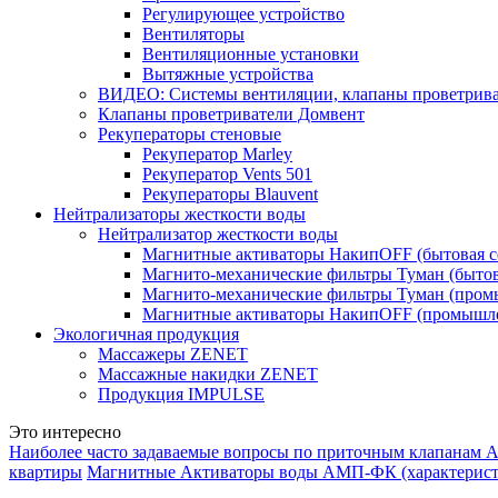
Регулирующее устройство
Вентиляторы
Вентиляционные установки
Вытяжные устройства
ВИДЕО: Системы вентиляции, клапаны проветриват
Клапаны проветриватели Домвент
Рекуператоры стеновые
Рекуператор Marley
Рекуператор Vents 501
Рекуператоры Blauvent
Нейтрализаторы жесткости воды
Нейтрализатор жесткости воды
Магнитные активаторы НакипOFF (бытовая с
Магнито-механические фильтры Туман (бытов
Магнито-механические фильтры Туман (пром
Магнитные активаторы НакипOFF (промышле
Экологичная продукция
Массажеры ZENET
Массажные накидки ZENET
Продукция IMPULSE
Это интересно
Наиболее часто задаваемые вопросы по приточным клапанам А
квартиры
Магнитные Активаторы воды АМП-ФК (характерист