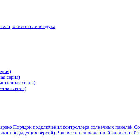
ели, очистители воздуха
ерия)
ая серия)
ышленная серия)
нная серия)
эрэко
Порядок подключения контроллера солнечных панелей
Со
ики предыдущих версий)
Ваш вес и великолепный жизненный 