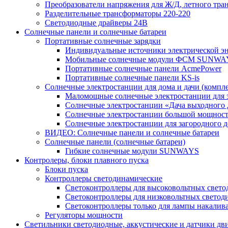
Преобразователи напряжения для Ж/Д, летного тран
Разделительные трансформаторы 220-220
Светодиодные драйверы 24В
Солнечные панели и солнечные батареи
Портативные солнечные зарядки
Индивидуальные источники электрической э
Мобильные солнечные модули ФСМ SUNWA
Портативные солнечные панели AcmePower
Портативные солнечные панели KS-is
Солнечные электростанции для дома и дачи (компле
Маломощные солнечные электростанции для 
Солнечные электростанции «Дача выходного 
Солнечные электростанции большой мощнос
Солнечные электростанции для загородног
ВИДЕО: Солнечные панели и солнечные батареи
Солнечные панели (солнечные батареи)
Гибкие солнечные модули SUNWAYS
Контролеры, блоки плавного пуска
Блоки пуска
Контроллеры светодинамические
Светоконтроллеры для высоковольтных свет
Светоконтроллеры для низковольтных светод
Светоконтроллеры только для лампы накалив
Регуляторы мощности
Светильники светодиодные, аккустические и датчики дв