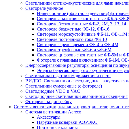
Светильники оптико-акустические для ламп накали
Светореле уличное
Инверсионное (обратного действия) фотореле
Светореле аналоговые контактные ФБ-5, ФБ-8
Светореле бесконтактные ФБ-2, 2М, 7, 13, 14
Светореле бюджетные ФБ-12, ФБ-16
Светореле морозоустойчивые ФБ-11, ФБ-11М 
Светореле постоянного тока ФБ-10
Светореле с реле времени ФБ-4 и ФБ-4М
Светореле трехфазные ФБ-6 и ФБ-6М
Светореле цифровые контактные ФБ-5М и ФБ
Фотореле с плавным включением ФБ-1М, ФБ
Энергосберегающие регуляторы освещения по звуку
Энергосберегающие фото-акустические регул
Светильники с датчиком движения и света
ВИДЕО: Светильники светодиодные, аккустические
Светильники сумеречные (с фотореле)
Светодиодные VDC и VAC
Светодиодные светильники аварийного освещения
Фотореле на дин-рейку
Системы вентиляции, клапаны проветриватели, очистите
Система вентиляции Aereco
Аксессуары
Наружные козырьки АЭРЭКО
Приточные клапаны