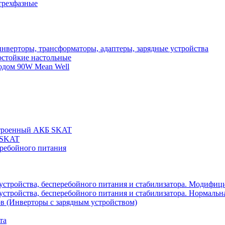
трехфазные
нверторы, трансформаторы, адаптеры, зарядные устройства
остойкие настольные
одом 90W Mean Well
строенный АКБ SKAT
 SKAT
еребойного питания
 устройства, бесперебойного питания и стабилизатора. Модифиц
устройства, бесперебойного питания и стабилизатора. Нормальна
в (Инверторы с зарядным устройством)
та