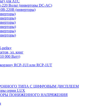
льт) для АТС
0В-220 Вольт (инверторы DC-AC)
110В-220В (инверторы)
нверторы)
нверторы)
нверторы)
нверторы)
нверторы)
нверторы)
N-рейку
етов, эл. книг
10 000 Ватт)
в корзину RCP-1UI или RCP-1UT
РОННОГО ТИПА С ЦИФРОВЫМ ДИСПЛЕЕМ
торы серии LUX
ТОРЫ ПОНИЖЕННОГО НАПРЯЖЕНИЯ
а