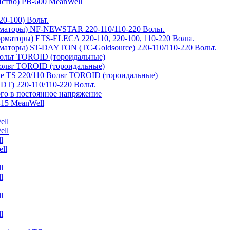
йство) PB-600 MeanWell
0-100) Вольт.
маторы) NF-NEWSTAR 220-110/110-220 Вольт.
рматоры) ETS-ELECA 220-110, 220-100, 110-220 Вольт.
аторы) ST-DAYTON (TC-Goldsource) 220-110/110-220 Вольт.
ольт TOROID (тороидальные)
ольт TOROID (тороидальные)
 TS 220/110 Вольт TOROID (тороидальные)
DT) 220-110/110-220 Вольт.
го в постоянное напряжение
-15 MeanWell
ell
ell
l
ll
l
l
l
l