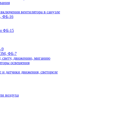
вания
 включения вентилятора в санузле
, ФБ-16
и ФБ-15
-9
-3М, ФБ-7
, свету, движению, миганию
яторы освещения
 и датчики движения, светореле
ли воздуха