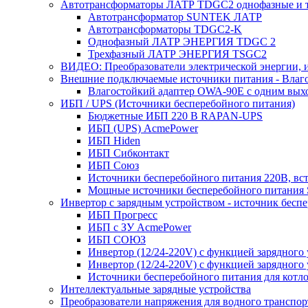
Автотрансформаторы ЛАТР TDGC2 однофазные и 
Автотрансформатор SUNTEK ЛАТР
Автотрансформаторы TDGC2-K
Однофазный ЛАТР ЭНЕРГИЯ TDGC 2
Трехфазный ЛАТР ЭНЕРГИЯ TSGC2
ВИДЕО: Преобразователи электрической энергии, и
Внешние подключаемые источники питания - Влаг
Влагостойкий адаптер OWA-90E с одним вых
ИБП / UPS (Источники бесперебойного питания)
Бюджетные ИБП 220 В RAPAN-UPS
ИБП (UPS) AcmePower
ИБП Hiden
ИБП Сибконтакт
ИБП Союз
Источники бесперебойного питания 220В, в
Мощные источники бесперебойного питания
Инвертор с зарядным устройством - источник бесп
ИБП Прогресс
ИБП с ЗУ AcmePower
ИБП СОЮЗ
Инвертор (12/24-220V) с функцией зарядного
Инвертор (12/24-220V) с функцией зарядного 
Источники бесперебойного питания для котло
Интеллектуальные зарядные устройства
Преобразователи напряжения для водного транспор