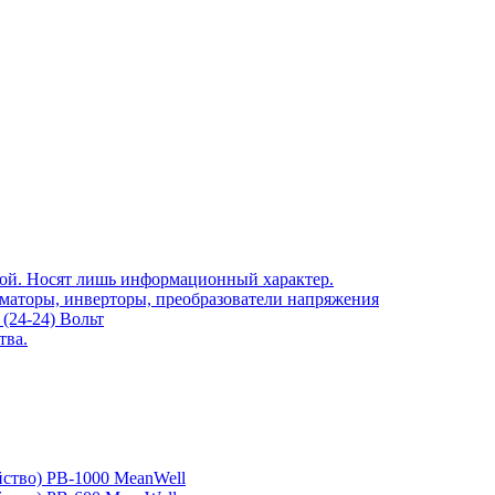
той. Носят лишь информационный характер.
рматоры, инверторы, преобразователи напряжения
(24-24) Вольт
тва.
йство) PB-1000 MeanWell