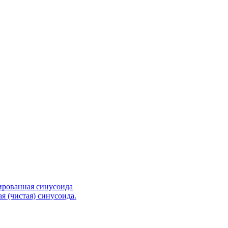
ированная синусоида
я (чистая) синусоида.