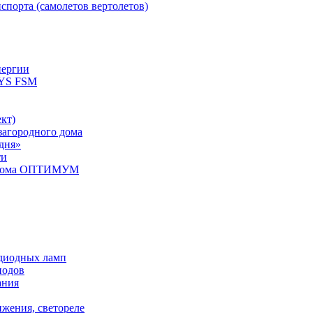
спорта (самолетов вертолетов)
нергии
YS FSM
кт)
загородного дома
дня»
ти
о дома ОПТИМУМ
одиодных ламп
иодов
ания
ижения, светореле