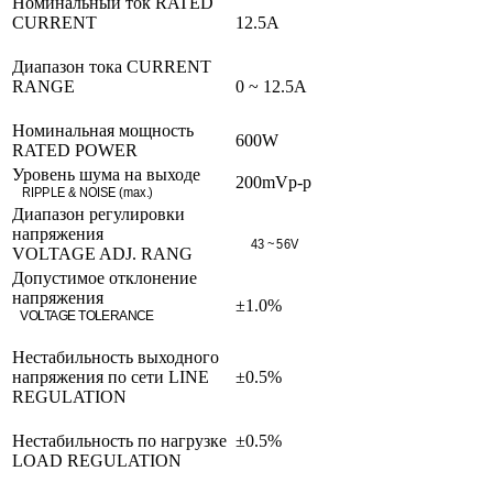
Номинальный ток
RATED
CURRENT
12.5A
Диапазон тока
C
URRENT
RANGE
0 ~ 12.5A
Номинальная мощность
600W
RATED POWER
Уровень шума на выходе
200mVp-p
RIPPLE & NOISE (max.)
Диапазон регулировки
напряжения
43 ~ 56V
VOLTAGE ADJ. RANG
Допустимое отклонение
напряжения
±1.0%
VOLTAGE TOLERANCE
Нестабильность выходного
напряжения по сети
LINE
±0.5%
REGULATION
Нестабильность по нагрузке
±0.5%
LOAD REGULATION