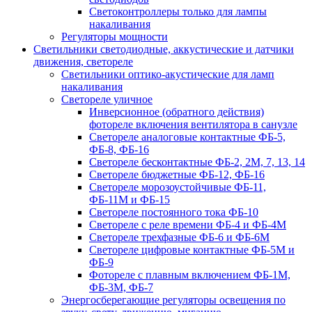
Светоконтроллеры только для лампы
накаливания
Регуляторы мощности
Светильники светодиодные, аккустические и датчики
движения, светореле
Светильники оптико-акустические для ламп
накаливания
Светореле уличное
Инверсионное (обратного действия)
фотореле включения вентилятора в санузле
Светореле аналоговые контактные ФБ-5,
ФБ-8, ФБ-16
Светореле бесконтактные ФБ-2, 2М, 7, 13, 14
Светореле бюджетные ФБ-12, ФБ-16
Светореле морозоустойчивые ФБ-11,
ФБ-11М и ФБ-15
Светореле постоянного тока ФБ-10
Светореле с реле времени ФБ-4 и ФБ-4М
Светореле трехфазные ФБ-6 и ФБ-6М
Светореле цифровые контактные ФБ-5М и
ФБ-9
Фотореле с плавным включением ФБ-1М,
ФБ-3М, ФБ-7
Энергосберегающие регуляторы освещения по