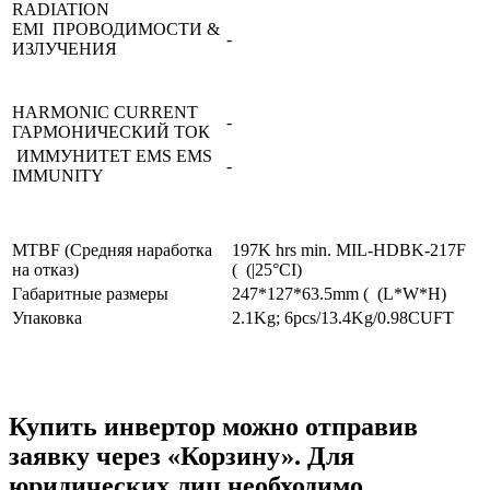
RADIATION
EMI ПРОВОДИМОСТИ &
-
ИЗЛУЧЕНИЯ
HARMONIC CURRENT
-
ГАРМОНИЧЕСКИЙ ТОК
ИММУНИТЕТ EMS EMS
-
IMMUNITY
MTBF (Средняя наработка
197K hrs min. MIL-HDBK-217F
на отказ)
( (|25°CI)
Габаритные размеры
247*127*63.5mm ( (L*W*H)
Упаковка
2.1Kg; 6pcs/13.4Kg/0.98CUFT
Купить инвертор можно отправив
заявку через «Корзину». Для
юридических лиц необходимо