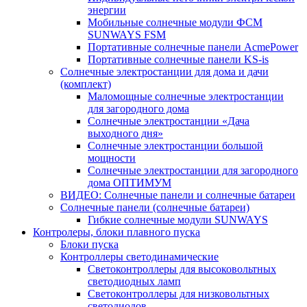
энергии
Мобильные солнечные модули ФСМ
SUNWAYS FSM
Портативные солнечные панели AcmePower
Портативные солнечные панели KS-is
Солнечные электростанции для дома и дачи
(комплект)
Маломощные солнечные электростанции
для загородного дома
Солнечные электростанции «Дача
выходного дня»
Солнечные электростанции большой
мощности
Солнечные электростанции для загородного
дома ОПТИМУМ
ВИДЕО: Солнечные панели и солнечные батареи
Солнечные панели (солнечные батареи)
Гибкие солнечные модули SUNWAYS
Контролеры, блоки плавного пуска
Блоки пуска
Контроллеры светодинамические
Светоконтроллеры для высоковольтных
светодиодных ламп
Светоконтроллеры для низковольтных
светодиодов