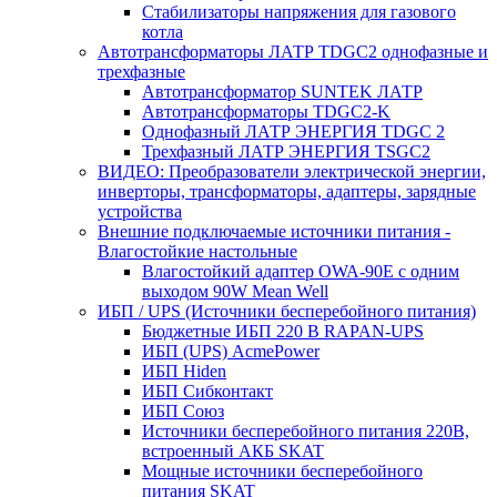
Стабилизаторы напряжения для газового
котла
Автотрансформаторы ЛАТР TDGC2 однофазные и
трехфазные
Автотрансформатор SUNTEK ЛАТР
Автотрансформаторы TDGC2-K
Однофазный ЛАТР ЭНЕРГИЯ TDGC 2
Трехфазный ЛАТР ЭНЕРГИЯ TSGC2
ВИДЕО: Преобразователи электрической энергии,
инверторы, трансформаторы, адаптеры, зарядные
устройства
Внешние подключаемые источники питания -
Влагостойкие настольные
Влагостойкий адаптер OWA-90E с одним
выходом 90W Mean Well
ИБП / UPS (Источники бесперебойного питания)
Бюджетные ИБП 220 В RAPAN-UPS
ИБП (UPS) AcmePower
ИБП Hiden
ИБП Сибконтакт
ИБП Союз
Источники бесперебойного питания 220В,
встроенный АКБ SKAT
Мощные источники бесперебойного
питания SKAT