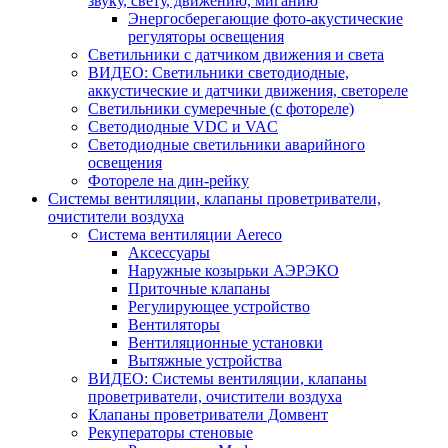
звуку, свету, движению, миганию
Энергосберегающие фото-акустические
регуляторы освещения
Светильники с датчиком движения и света
ВИДЕО: Светильники светодиодные,
аккустические и датчики движения, светореле
Светильники сумеречные (с фотореле)
Светодиодные VDC и VAC
Светодиодные светильники аварийного
освещения
Фотореле на дин-рейку
Системы вентиляции, клапаны проветриватели,
очистители воздуха
Система вентиляции Aereco
Аксессуары
Наружные козырьки АЭРЭКО
Приточные клапаны
Регулирующее устройство
Вентиляторы
Вентиляционные установки
Вытяжные устройства
ВИДЕО: Системы вентиляции, клапаны
проветриватели, очистители воздуха
Клапаны проветриватели Домвент
Рекуператоры стеновые