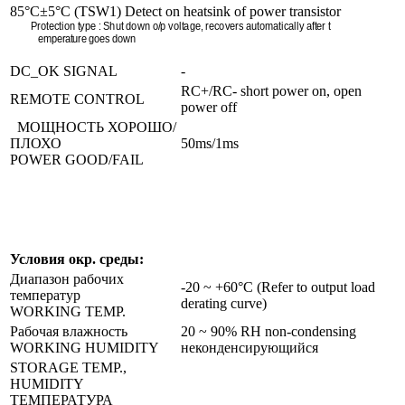
85°С±5°С (TSW1) Detect on heatsink of power transistor
Protection type : Shut down o/p voltage, recovers automatically after t
emperature goes down
DC_OK SIGNAL
-
RC+/RC- short power on, open
REMOTE CONTROL
power off
МОЩНОСТЬ ХОРОШО/
ПЛОХО
50ms/1ms
POWER GOOD/FAIL
Условия окр. среды:
Диапазон рабочих
-20 ~ +60°C (Refer to output load
температур
derating curve)
WORKING TEMP.
Рабочая влажность
20 ~ 90% RH non-condensing
WORKING HUMIDITY
неконденсирующийся
STORAGE TEMP.,
HUMIDITY
ТЕМПЕРАТУРА