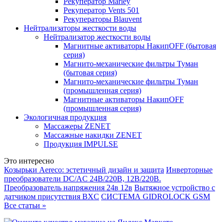
Рекуператор Marley
Рекуператор Vents 501
Рекуператоры Blauvent
Нейтрализаторы жесткости воды
Нейтрализатор жесткости воды
Магнитные активаторы НакипOFF (бытовая
серия)
Магнито-механические фильтры Туман
(бытовая серия)
Магнито-механические фильтры Туман
(промышленная серия)
Магнитные активаторы НакипOFF
(промышленная серия)
Экологичная продукция
Массажеры ZENET
Массажные накидки ZENET
Продукция IMPULSE
Это интересно
Козырьки Aereco: эстетичный дизайн и защита
Инверторные
преобразователи DC/AC 24В/220В, 12В/220В.
Преобразователь напряжения 24в 12в
Вытяжное устройство с
датчиком присутствия BXC
СИСТЕМА GIDROLOCK GSM
Все статьи »