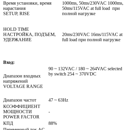
Время установки, время
1000ms, 50ms/230VAC 1000ms,
нарастания
50ms/115VAC at full load при
SETUP, RISE
полной нагрузке
HOLD TIME
НАСТРОЙКА, ПОДЪЕМ,
20ms/230VAC 16ms/115VAC at
УДЕРЖАНИЕ
full load при полной нагрузке
Вход:
90 ~ 132VAC / 180 ~ 264VAC selected
by switch 254 ~ 370VDC
Диапазон входных
напряжений
VOLTAGE RANGE
Диапазон частот
47 ~ 63Hz
КОЭФФИЦИЕНТ
МОЩНОСТИ
-
POWER FACTOR
КПД
88%
Переменный ток
AC