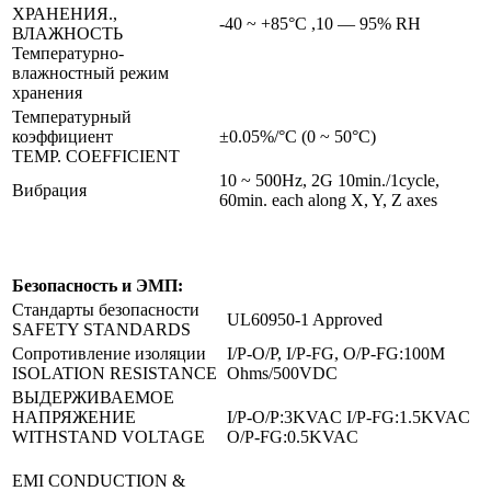
ХРАНЕНИЯ.,
-40 ~ +85°C ,10 — 95% RH
ВЛАЖНОСТЬ
Температурно-
влажностный режим
хранения
Температурный
коэффициент
±0.05%/°C (0 ~ 50°C)
TEMP. COEFFICIENT
10 ~ 500Hz, 2G 10min./1cycle,
Вибрация
60min. each along X, Y, Z axes
Безопасность и ЭМП:
Стандарты безопасности
UL60950-1 Approved
SAFETY STANDARDS
Сопротивление изоляции
I/P-O/P, I/P-FG, O/P-FG:100M
ISOLATION RESISTANCE
Ohms/500VDC
ВЫДЕРЖИВАЕМОЕ
НАПРЯЖЕНИЕ
I/P-O/P:3KVAC I/P-FG:1.5KVAC
WITHSTAND VOLTAGE
O/P-FG:0.5KVAC
EMI CONDUCTION &