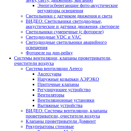
звуку, свету, движению, миганию
Энергосберегающие фото-акустические
регуляторы освещения
Светильники с датчиком движения и света
ВИДЕО: Светильники светодиодные,
аккустические и датчики движения, светореле
Светильники сумеречные (с фотореле)
Светодиодные VDC и VAC
Светодиодные светильники аварийного
освещения
Фотореле на дин-рейку
Системы вентиляции, клапаны проветриватели,
очистители воздуха
Система вентиляции Aereco
Аксессуары
Наружные козырьки АЭРЭКО
Приточные клапаны
Регулирующее устройство
Вентиляторы
Вентиляционные установки
Вытяжные устройства
ВИДЕО: Системы вентиляции, клапаны
проветриватели, очистители воздуха
Клапаны проветриватели Домвент
Рекуператоры стеновые