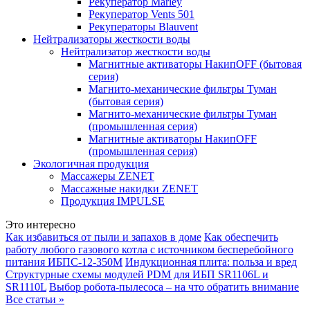
Рекуператор Marley
Рекуператор Vents 501
Рекуператоры Blauvent
Нейтрализаторы жесткости воды
Нейтрализатор жесткости воды
Магнитные активаторы НакипOFF (бытовая
серия)
Магнито-механические фильтры Туман
(бытовая серия)
Магнито-механические фильтры Туман
(промышленная серия)
Магнитные активаторы НакипOFF
(промышленная серия)
Экологичная продукция
Массажеры ZENET
Массажные накидки ZENET
Продукция IMPULSE
Это интересно
Как избавиться от пыли и запахов в доме
Как обеспечить
работу любого газового котла с источником бесперебойного
питания ИБПС-12-350М
Индукционная плита: польза и вред
Структурные схемы модулей PDM для ИБП SR1106L и
SR1110L
Выбор робота-пылесоса – на что обратить внимание
Все статьи »