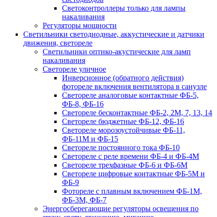
Светоконтроллеры только для лампы
накаливания
Регуляторы мощности
Светильники светодиодные, аккустические и датчики
движения, светореле
Светильники оптико-акустические для ламп
накаливания
Светореле уличное
Инверсионное (обратного действия)
фотореле включения вентилятора в санузле
Светореле аналоговые контактные ФБ-5,
ФБ-8, ФБ-16
Светореле бесконтактные ФБ-2, 2М, 7, 13, 14
Светореле бюджетные ФБ-12, ФБ-16
Светореле морозоустойчивые ФБ-11,
ФБ-11М и ФБ-15
Светореле постоянного тока ФБ-10
Светореле с реле времени ФБ-4 и ФБ-4М
Светореле трехфазные ФБ-6 и ФБ-6М
Светореле цифровые контактные ФБ-5М и
ФБ-9
Фотореле с плавным включением ФБ-1М,
ФБ-3М, ФБ-7
Энергосберегающие регуляторы освещения по