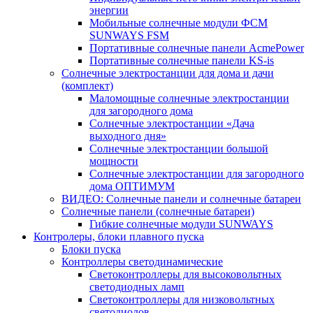
энергии
Мобильные солнечные модули ФСМ
SUNWAYS FSM
Портативные солнечные панели AcmePower
Портативные солнечные панели KS-is
Солнечные электростанции для дома и дачи
(комплект)
Маломощные солнечные электростанции
для загородного дома
Солнечные электростанции «Дача
выходного дня»
Солнечные электростанции большой
мощности
Солнечные электростанции для загородного
дома ОПТИМУМ
ВИДЕО: Солнечные панели и солнечные батареи
Солнечные панели (солнечные батареи)
Гибкие солнечные модули SUNWAYS
Контролеры, блоки плавного пуска
Блоки пуска
Контроллеры светодинамические
Светоконтроллеры для высоковольтных
светодиодных ламп
Светоконтроллеры для низковольтных
светодиодов