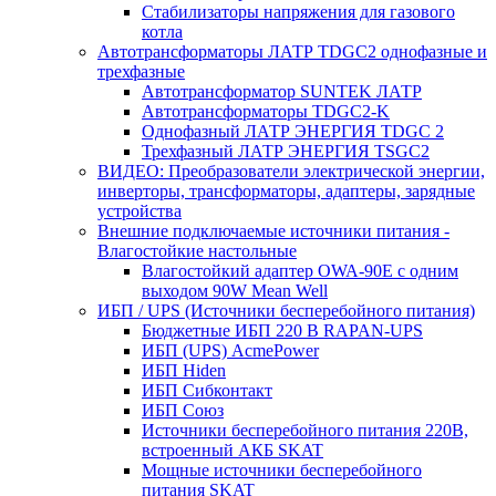
Стабилизаторы напряжения для газового
котла
Автотрансформаторы ЛАТР TDGC2 однофазные и
трехфазные
Автотрансформатор SUNTEK ЛАТР
Автотрансформаторы TDGC2-K
Однофазный ЛАТР ЭНЕРГИЯ TDGC 2
Трехфазный ЛАТР ЭНЕРГИЯ TSGC2
ВИДЕО: Преобразователи электрической энергии,
инверторы, трансформаторы, адаптеры, зарядные
устройства
Внешние подключаемые источники питания -
Влагостойкие настольные
Влагостойкий адаптер OWA-90E с одним
выходом 90W Mean Well
ИБП / UPS (Источники бесперебойного питания)
Бюджетные ИБП 220 В RAPAN-UPS
ИБП (UPS) AcmePower
ИБП Hiden
ИБП Сибконтакт
ИБП Союз
Источники бесперебойного питания 220В,
встроенный АКБ SKAT
Мощные источники бесперебойного
питания SKAT