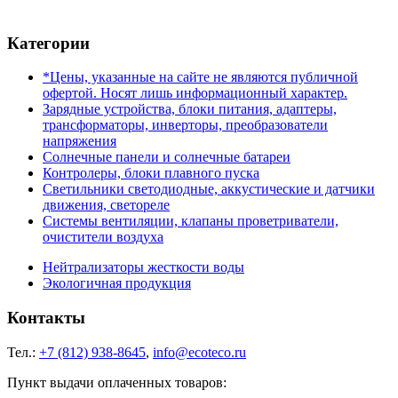
Категории
*Цены, указанные на сайте не являются публичной
офертой. Носят лишь информационный характер.
Зарядные устройства, блоки питания, адаптеры,
трансформаторы, инверторы, преобразователи
напряжения
Солнечные панели и солнечные батареи
Контролеры, блоки плавного пуска
Светильники светодиодные, аккустические и датчики
движения, светореле
Системы вентиляции, клапаны проветриватели,
очистители воздуха
Нейтрализаторы жесткости воды
Экологичная продукция
Контакты
Тел.:
+7 (812) 938-8645
,
info@ecoteco.ru
Пункт выдачи оплаченных товаров: