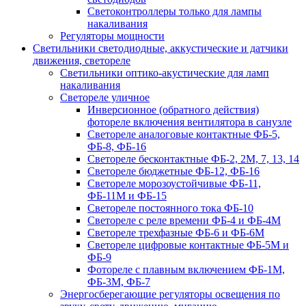
Светоконтроллеры только для лампы
накаливания
Регуляторы мощности
Светильники светодиодные, аккустические и датчики
движения, светореле
Светильники оптико-акустические для ламп
накаливания
Светореле уличное
Инверсионное (обратного действия)
фотореле включения вентилятора в санузле
Светореле аналоговые контактные ФБ-5,
ФБ-8, ФБ-16
Светореле бесконтактные ФБ-2, 2М, 7, 13, 14
Светореле бюджетные ФБ-12, ФБ-16
Светореле морозоустойчивые ФБ-11,
ФБ-11М и ФБ-15
Светореле постоянного тока ФБ-10
Светореле с реле времени ФБ-4 и ФБ-4М
Светореле трехфазные ФБ-6 и ФБ-6М
Светореле цифровые контактные ФБ-5М и
ФБ-9
Фотореле с плавным включением ФБ-1М,
ФБ-3М, ФБ-7
Энергосберегающие регуляторы освещения по