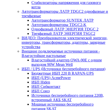
Стабилизаторы напряжения для газового
котла
Автотрансформаторы ЛАТР TDGC2 однофазные и
трехфазные
Автотрансформатор SUNTEK ЛАТР
Автотрансформаторы TDGC2-K
Однофазный ЛАТР ЭНЕРГИЯ TDGC 2
Трехфазный ЛАТР ЭНЕРГИЯ TSGC2
ВИДЕО: Преобразователи электрической энергии,
инверторы, трансформаторы, адаптеры, зарядные
устройства
Внешние подключаемые источники питания -
Влагостойкие настольные
Влагостойкий адаптер OWA-90E с одним
выходом 90W Mean Well
ИБП / UPS (Источники бесперебойного питания)
Бюджетные ИБП 220 В RAPAN-UPS
ИБП (UPS) AcmePower
ИБП Hiden
ИБП Сибконтакт
ИБП Союз
Источники бесперебойного питания 220В,
встроенный АКБ SKAT
Мощные источники бесперебойного
питания SKAT