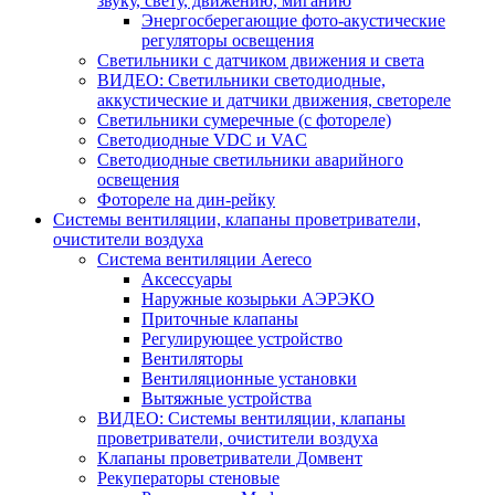
звуку, свету, движению, миганию
Энергосберегающие фото-акустические
регуляторы освещения
Светильники с датчиком движения и света
ВИДЕО: Светильники светодиодные,
аккустические и датчики движения, светореле
Светильники сумеречные (с фотореле)
Светодиодные VDC и VAC
Светодиодные светильники аварийного
освещения
Фотореле на дин-рейку
Системы вентиляции, клапаны проветриватели,
очистители воздуха
Система вентиляции Aereco
Аксессуары
Наружные козырьки АЭРЭКО
Приточные клапаны
Регулирующее устройство
Вентиляторы
Вентиляционные установки
Вытяжные устройства
ВИДЕО: Системы вентиляции, клапаны
проветриватели, очистители воздуха
Клапаны проветриватели Домвент
Рекуператоры стеновые