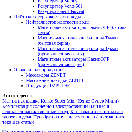
Рекуператор Marley
Рекуператор Vents 501
Рекуператоры Blauvent
Нейтрализаторы жесткости воды
Нейтрализатор жесткости воды
Магнитные активаторы НакипOFF (бытовая
серия)
Магнито-механические фильтры Туман
(бытовая серия)
Магнито-механические фильтры Туман
(промышленная серия)
Магнитные активаторы НакипOFF
(промышленная серия)
Экологичная продукция
Массажеры ZENET
Массажные накидки ZENET
Продукция IMPULSE
Это интересно
Магнитная шашка Kenko Super Mini (Кенко Супер Мини)
Комплектация солнечной электростанции
Ваш вес и
великолепный жизненный тонус
Как избавиться от пыли и
запахов в доме
Преобразователь переменного / постоянного
тока
Все статьи »