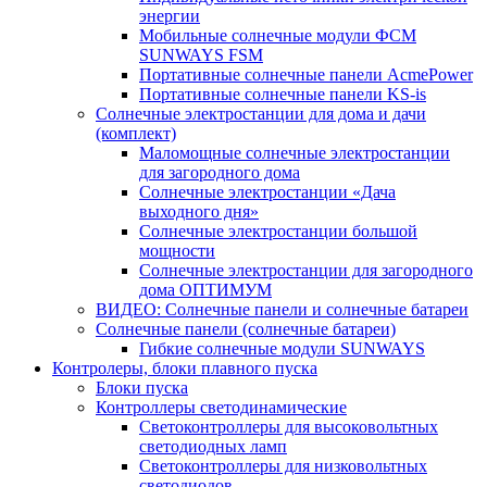
энергии
Мобильные солнечные модули ФСМ
SUNWAYS FSM
Портативные солнечные панели AcmePower
Портативные солнечные панели KS-is
Солнечные электростанции для дома и дачи
(комплект)
Маломощные солнечные электростанции
для загородного дома
Солнечные электростанции «Дача
выходного дня»
Солнечные электростанции большой
мощности
Солнечные электростанции для загородного
дома ОПТИМУМ
ВИДЕО: Солнечные панели и солнечные батареи
Солнечные панели (солнечные батареи)
Гибкие солнечные модули SUNWAYS
Контролеры, блоки плавного пуска
Блоки пуска
Контроллеры светодинамические
Светоконтроллеры для высоковольтных
светодиодных ламп
Светоконтроллеры для низковольтных
светодиодов