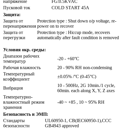
напряжение
FG:0.5KVAC
Пусковой ток
COLD START 45A
Защита:
Защита от
Protection type : Shut down o/p voltage, re-
перенапряжения
power on to recover
Защита от
Protection type : Hiccup mode, recovers
перегрузки
automatically after fault condition is removed
Условия окр. среды:
Диапазон рабочих
-20 - +60°C
температур
Рабочая влажность
20 - 90% RH non-condensing
Температурный
±0.05% /°C (0-45°C)
коэффициент
10 - 500Hz, 2G 10min./1 cycle,
Вибрация
60min. each along X, Y, Z axes
Температурно-
влажностный режим
-40 ~ +85 , 10 ~ 95% RH
хранения
Безопасность и ЭМП:
Стандарты
UL60950-1, CB(IEC60950-1),CCC
безопасности
GB4943 approved