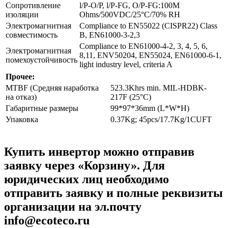
Сопротивление
l/P-O/P, l/P-FG, O/P-FG:100M
изоляции
Ohms/500VDC/25°C/70% RH
Электромагнитная
Compliance to EN55022 (CISPR22) Class
совместимость
B, EN61000-3-2,3
Compliance to EN61000-4-2, 3, 4, 5, 6,
Электромагнитная
8,11, ENV50204, EN55024, EN61000-6-1,
помехоустойчивость
light industry level, criteria A
Прочее:
MTBF (Средняя наработка
523.3Khrs min. MIL-HDBK-
на отказ)
217F (25°C)
Габаритные размеры
99*97*36mm (L*W*H)
Упаковка
0.37Kg; 45pcs/17.7Kg/1CUFT
Купить инвертор можно отправив
заявку через «Корзину». Для
юридических лиц необходимо
отправить заявку и полные реквизиты
организации на эл.почту
info@ecoteco.ru