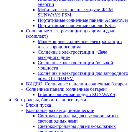
энергии
Мобильные солнечные модули ФСМ
SUNWAYS FSM
Портативные солнечные панели AcmePower
Портативные солнечные панели KS-is
Солнечные электростанции для дома и дачи
(комплект)
Маломощные солнечные электростанции
для загородного дома
Солнечные электростанции «Дача
выходного дня»
Солнечные электростанции большой
мощности
Солнечные электростанции для загородного
дома ОПТИМУМ
ВИДЕО: Солнечные панели и солнечные батареи
Солнечные панели (солнечные батареи)
Гибкие солнечные модули SUNWAYS
Контролеры, блоки плавного пуска
Блоки пуска
Контроллеры светодинамические
Светоконтроллеры для высоковольтных
светодиодных ламп
Светоконтроллеры для низковольтных
светодиодов