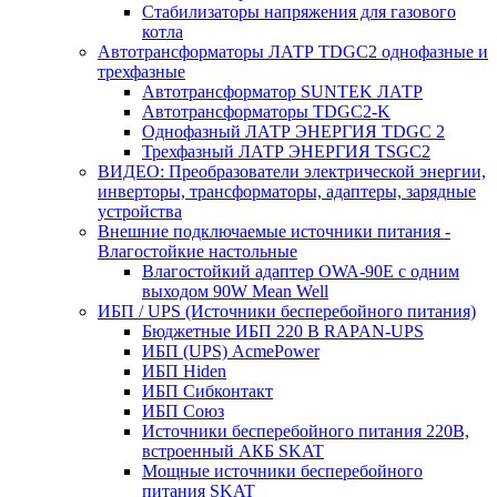
Стабилизаторы напряжения для газового
котла
Автотрансформаторы ЛАТР TDGC2 однофазные и
трехфазные
Автотрансформатор SUNTEK ЛАТР
Автотрансформаторы TDGC2-K
Однофазный ЛАТР ЭНЕРГИЯ TDGC 2
Трехфазный ЛАТР ЭНЕРГИЯ TSGC2
ВИДЕО: Преобразователи электрической энергии,
инверторы, трансформаторы, адаптеры, зарядные
устройства
Внешние подключаемые источники питания -
Влагостойкие настольные
Влагостойкий адаптер OWA-90E с одним
выходом 90W Mean Well
ИБП / UPS (Источники бесперебойного питания)
Бюджетные ИБП 220 В RAPAN-UPS
ИБП (UPS) AcmePower
ИБП Hiden
ИБП Сибконтакт
ИБП Союз
Источники бесперебойного питания 220В,
встроенный АКБ SKAT
Мощные источники бесперебойного
питания SKAT