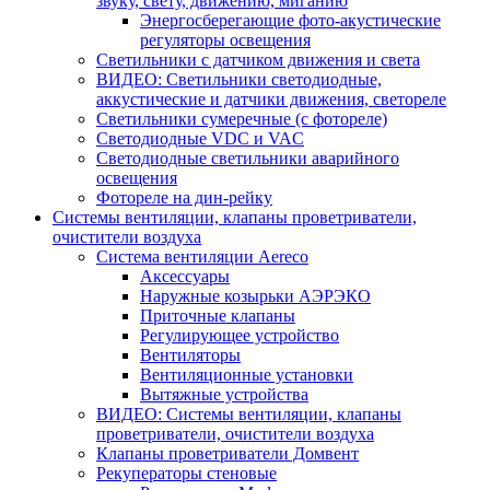
звуку, свету, движению, миганию
Энергосберегающие фото-акустические
регуляторы освещения
Светильники с датчиком движения и света
ВИДЕО: Светильники светодиодные,
аккустические и датчики движения, светореле
Светильники сумеречные (с фотореле)
Светодиодные VDC и VAC
Светодиодные светильники аварийного
освещения
Фотореле на дин-рейку
Системы вентиляции, клапаны проветриватели,
очистители воздуха
Система вентиляции Aereco
Аксессуары
Наружные козырьки АЭРЭКО
Приточные клапаны
Регулирующее устройство
Вентиляторы
Вентиляционные установки
Вытяжные устройства
ВИДЕО: Системы вентиляции, клапаны
проветриватели, очистители воздуха
Клапаны проветриватели Домвент
Рекуператоры стеновые