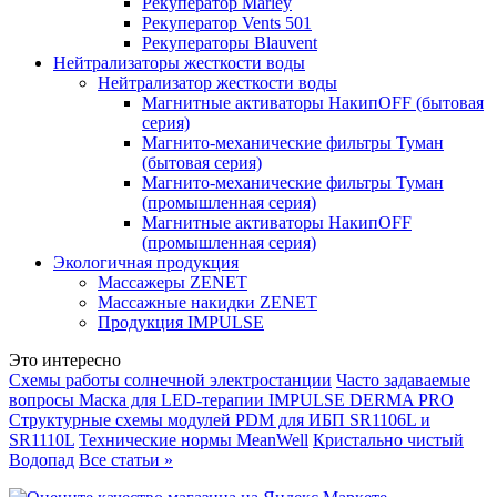
Рекуператор Marley
Рекуператор Vents 501
Рекуператоры Blauvent
Нейтрализаторы жесткости воды
Нейтрализатор жесткости воды
Магнитные активаторы НакипOFF (бытовая
серия)
Магнито-механические фильтры Туман
(бытовая серия)
Магнито-механические фильтры Туман
(промышленная серия)
Магнитные активаторы НакипOFF
(промышленная серия)
Экологичная продукция
Массажеры ZENET
Массажные накидки ZENET
Продукция IMPULSE
Это интересно
Схемы работы солнечной электростанции
Часто задаваемые
вопросы Маска для LED-терапии IMPULSE DERMA PRO
Структурные схемы модулей PDM для ИБП SR1106L и
SR1110L
Технические нормы MeanWell
Кристально чистый
Водопад
Все статьи »