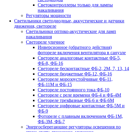
Светоконтроллеры только для лампы
накаливания
Регуляторы мощности
Светильники светодиодные, аккустические и датчики
движения, светореле
Светильники оптико-акустические для ламп
накаливания
Светореле уличное
Инверсионное (обратного действия)
фотореле включения вентилятора в санузле
Светореле аналоговые контактные ФБ-5,
ФБ-8, ФБ-16
Светореле бесконтактные ФБ-2, 2М, 7, 13, 14
Светореле бюджетные ФБ-12, ФБ-16
Светореле морозоустойчивые ФБ-11,
ФБ-11М и ФБ-15
Светореле постоянного тока ФБ-10
Светореле с реле времени ФБ-4 и ФБ-4М
Светореле трехфазные ФБ-6 и ФБ-6М
Светореле цифровые контактные ФБ-5М и
ФБ-9
Фотореле с плавным включением ФБ-1М,
ФБ-3М, ФБ-7
Энергосберегающие регуляторы освещения по