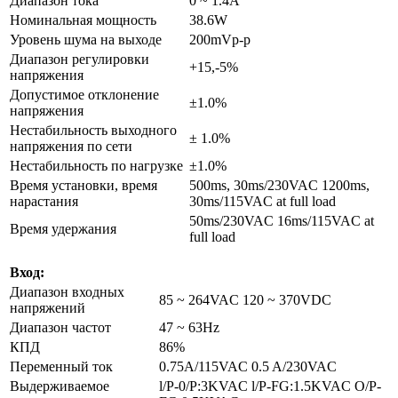
Диапазон тока
0 ~ 1.4A
Номинальная мощность
38.6W
Уровень шума на выходе
200mVp-p
Диапазон регулировки
+15,-5%
напряжения
Допустимое отклонение
±1.0%
напряжения
Нестабильность выходного
± 1.0%
напряжения по сети
Нестабильность по нагрузке
±1.0%
Время установки, время
500ms, 30ms/230VAC 1200ms,
нарастания
30ms/115VAC at full load
50ms/230VAC 16ms/115VAC at
Время удержания
full load
Вход:
Диапазон входных
85 ~ 264VAC 120 ~ 370VDC
напряжений
Диапазон частот
47 ~ 63Hz
КПД
86%
Переменный ток
0.75A/115VAC 0.5 A/230VAC
Выдерживаемое
l/P-0/P:3KVAC l/P-FG:1.5KVAC O/P-