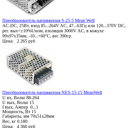
Преобразователь напряжения S-25-5 Mean Well
AC-DC, 25Вт, вход 85...264V AC, 47...63Гц или 120...370V DC,
рег. вых=±10%Uном, изоляция 3000V AC, в кожухе
99х97х35мм, -10...+60°С, вес 390гр.
Цена:
2 265 руб
Преобразователь напряжения NES-15-15 MeanWell
U вх, Вольт
88-264
U вых, Вольт 15
I вых, Ампер
0...1
Мощность, Вт 15
Габариты, мм
79х51х28мм
Вес, кг
0.180
Цена:
4 360 руб