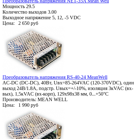
Преобразователь напряжения NET-35A Mean Well
Мощность 29.5
Количество выходов 3.00
Выходное напряжение 5, 12, -5 VDC
Цена:
2 650 руб
Преобразователь напряжения RS-40-24 MeanWell
AC-DC (DC-DC), 40Вт, Uвх=85-264VAC (120-370VDC), один
выход 24В/1.8А, подстр. Uвых=+/-10%, изоляция 3кVAC (вх-
вых), 1,5кVAC (вх-корп), 129х98х38 мм, 0...+50°С
Производитель: MEAN WELL
Цена:
1 990 руб