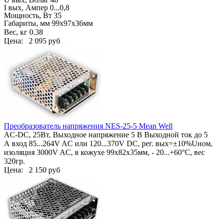
I вых, Ампер
0...0,8
Мощность, Вт 35
Габариты, мм
99х97х36мм
Вес, кг
0.38
Цена:
2 095 руб
Преобразователь напряжения NES-25-5 Mean Well
AC-DC, 25Вт,
Выходное напряжение 5 В Выходной ток до 5
А
вход 85...264V AC или 120...370V DC, рег. вых=±10%Uном,
изоляция 3000V AC, в кожухе 99х82х35мм, - 20...+60°С, вес
320гр.
Цена:
2 150 руб