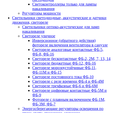
Светоконтроллеры только для лампы
накаливания
Регуляторы мощности
Светильники светодиодные, аккустические и датчики
движения, светореле
Светильники оптико-акустические для ламп
накаливания
Светореле уличное
Инверсионное (обратного действия)
фотореле включения вентилятора в санузле
Светореле аналоговые контактные ФБ-5,
ФБ-8, ФБ-16
Светореле бесконтактные ФБ-2, 2М, 7, 13, 14
Светореле бюджетные ФБ-12, ФБ-16
Светореле морозоустойчивые ФБ-11,
ФБ-11М и ФБ-15
Светореле постоянного тока ФБ-10
Светореле с реле времени ФБ-4 и ФБ-4М
Светореле трехфазные ФБ-6 и ФБ-6М
Светореле цифровые контактные ФБ-5М и
ФБ-9
Фотореле с плавным включением ФБ-1М,
ФБ-3М, ФБ-7
Энергосберегающие регуляторы освещения по