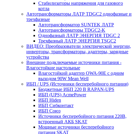
Стабилизаторы напряжения для газового
котла
Автотрансформаторы ЛАТР TDGC2 однофазные и
трехфазные
Автотрансформатор SUNTEK ЛАТР
Автотрансформаторы TDGC2-K
Однофазный ЛАТР ЭНЕРГИЯ TDGC 2
Трехфазный ЛАТР ЭНЕРГИЯ TSGC2
ВИДЕО: Преобразователи электрической энергии,
инверторы, трансформаторы, адаптеры, зарядные
устройства
Внешние подключаемые источники питания -
Влагостойкие настольные
Влагостойкий адаптер OWA-90E с одним
выходом 90W Mean Well
ИБП / UPS (Источники бесперебойного питания)
Бюджетные ИБП 220 В RAPAN-UPS
ИБП (UPS) AcmePower
ИБП Hiden
ИБП Сибконтакт
ИБП Союз
Источники бесперебойного питания 220В,
встроенный АКБ SKAT
Мощные источники бесперебойного
питания SKAT