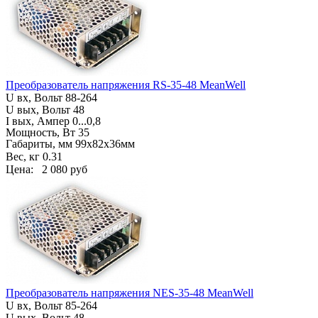
Преобразователь напряжения RS-35-48 MeanWell
U вх, Вольт
88-264
U вых, Вольт 48
I вых, Ампер
0...0,8
Мощность, Вт 35
Габариты, мм
99х82х36мм
Вес, кг
0.31
Цена:
2 080 руб
Преобразователь напряжения NES-35-48 MeanWell
U вх, Вольт
85-264
U вых, Вольт 48