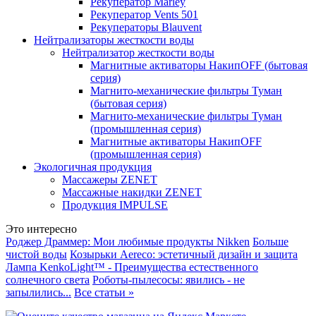
Рекуператор Marley
Рекуператор Vents 501
Рекуператоры Blauvent
Нейтрализаторы жесткости воды
Нейтрализатор жесткости воды
Магнитные активаторы НакипOFF (бытовая
серия)
Магнито-механические фильтры Туман
(бытовая серия)
Магнито-механические фильтры Туман
(промышленная серия)
Магнитные активаторы НакипOFF
(промышленная серия)
Экологичная продукция
Массажеры ZENET
Массажные накидки ZENET
Продукция IMPULSE
Это интересно
Роджер Драммер: Мои любимые продукты Nikken
Больше
чистой воды
Козырьки Aereco: эстетичный дизайн и защита
Лампа KenkoLight™ - Преимущества естественного
солнечного света
Роботы-пылесосы: явились - не
запылились...
Все статьи »