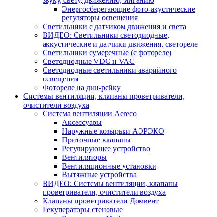
звуку, свету, движению, миганию
Энергосберегающие фото-акустические
регуляторы освещения
Светильники с датчиком движения и света
ВИДЕО: Светильники светодиодные,
аккустические и датчики движения, светореле
Светильники сумеречные (с фотореле)
Светодиодные VDC и VAC
Светодиодные светильники аварийного
освещения
Фотореле на дин-рейку
Системы вентиляции, клапаны проветриватели,
очистители воздуха
Система вентиляции Aereco
Аксессуары
Наружные козырьки АЭРЭКО
Приточные клапаны
Регулирующее устройство
Вентиляторы
Вентиляционные установки
Вытяжные устройства
ВИДЕО: Системы вентиляции, клапаны
проветриватели, очистители воздуха
Клапаны проветриватели Домвент
Рекуператоры стеновые