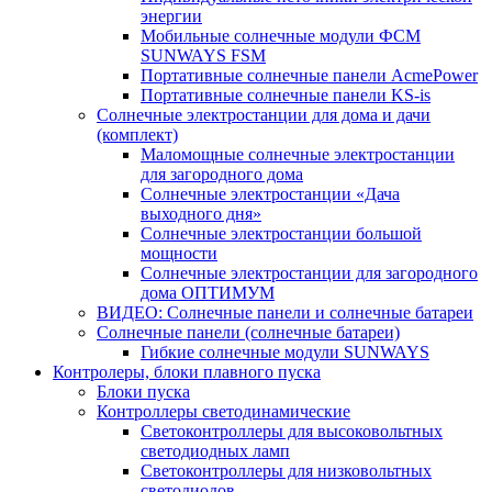
энергии
Мобильные солнечные модули ФСМ
SUNWAYS FSM
Портативные солнечные панели AcmePower
Портативные солнечные панели KS-is
Солнечные электростанции для дома и дачи
(комплект)
Маломощные солнечные электростанции
для загородного дома
Солнечные электростанции «Дача
выходного дня»
Солнечные электростанции большой
мощности
Солнечные электростанции для загородного
дома ОПТИМУМ
ВИДЕО: Солнечные панели и солнечные батареи
Солнечные панели (солнечные батареи)
Гибкие солнечные модули SUNWAYS
Контролеры, блоки плавного пуска
Блоки пуска
Контроллеры светодинамические
Светоконтроллеры для высоковольтных
светодиодных ламп
Светоконтроллеры для низковольтных
светодиодов