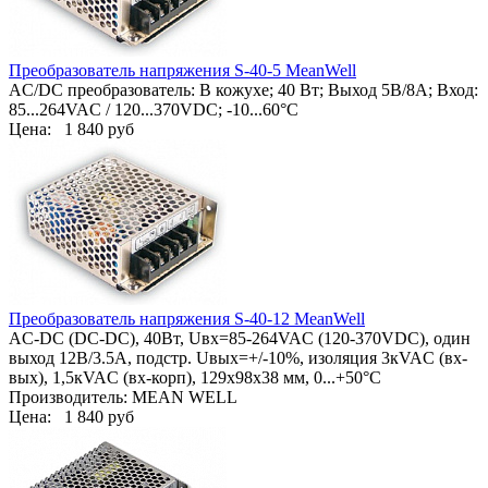
Преобразователь напряжения S-40-5 MeanWell
AC/DC преобразователь: В кожухе; 40 Вт; Выход 5В/8А; Вход:
85...264VAC / 120...370VDC; -10...60°C
Цена:
1 840 руб
Преобразователь напряжения S-40-12 MeanWell
AC-DC (DC-DC), 40Вт, Uвх=85-264VAC (120-370VDC), один
выход 12В/3.5А, подстр. Uвых=+/-10%, изоляция 3кVAC (вх-
вых), 1,5кVAC (вх-корп), 129х98х38 мм, 0...+50°С
Производитель: MEAN WELL
Цена:
1 840 руб