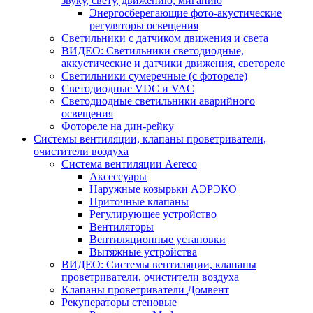
звуку, свету, движению, миганию
Энергосберегающие фото-акустические
регуляторы освещения
Светильники с датчиком движения и света
ВИДЕО: Светильники светодиодные,
аккустические и датчики движения, светореле
Светильники сумеречные (с фотореле)
Светодиодные VDC и VAC
Светодиодные светильники аварийного
освещения
Фотореле на дин-рейку
Системы вентиляции, клапаны проветриватели,
очистители воздуха
Система вентиляции Aereco
Аксессуары
Наружные козырьки АЭРЭКО
Приточные клапаны
Регулирующее устройство
Вентиляторы
Вентиляционные установки
Вытяжные устройства
ВИДЕО: Системы вентиляции, клапаны
проветриватели, очистители воздуха
Клапаны проветриватели Домвент
Рекуператоры стеновые