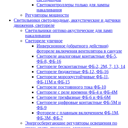
Светоконтроллеры только для лампы
накаливания
Регуляторы мощности
Светильники светодиодные, аккустические и датчики
движения, светореле
Светильники оптико-акустические для ламп
накаливания
Светореле уличное
Инверсионное (обратного действия)
фотореле включения вентилятора в санузле
Светореле аналоговые контактные ФБ-5,
ФБ-8, ФБ-16
Светореле бесконтактные ФБ-2, 2М, 7, 13, 14
Светореле бюджетные ФБ-12, ФБ-16
Светореле морозоустойчивые ФБ-11,
ФБ-11М и ФБ-15
Светореле постоянного тока ФБ-10
Светореле с реле времени ФБ-4 и ФБ-4М
Светореле трехфазные ФБ-6 и ФБ-6М
Светореле цифровые контактные ФБ-5М и
ФБ-9
Фотореле с плавным включением ФБ-1М,
ФБ-3М, ФБ-7
Энергосберегающие регуляторы освещения по