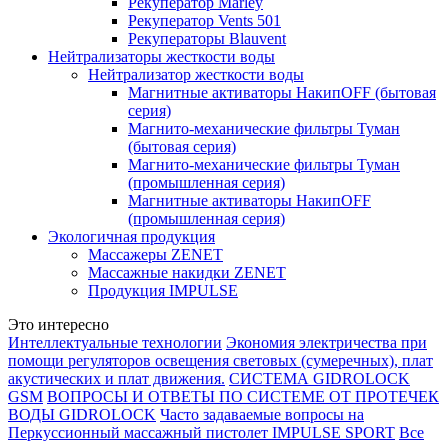
Рекуператор Marley
Рекуператор Vents 501
Рекуператоры Blauvent
Нейтрализаторы жесткости воды
Нейтрализатор жесткости воды
Магнитные активаторы НакипOFF (бытовая
серия)
Магнито-механические фильтры Туман
(бытовая серия)
Магнито-механические фильтры Туман
(промышленная серия)
Магнитные активаторы НакипOFF
(промышленная серия)
Экологичная продукция
Массажеры ZENET
Массажные накидки ZENET
Продукция IMPULSE
Это интересно
Интеллектуальные технологии
Экономия электричества при
помощи регуляторов освещения световых (сумеречных), плат
акустических и плат движения.
СИСТЕМА GIDROLOCK
GSM
ВОПРОСЫ И ОТВЕТЫ ПО СИСТЕМЕ ОТ ПРОТЕЧЕК
ВОДЫ GIDROLOCK
Часто задаваемые вопросы на
Перкуссионный массажный пистолет IMPULSE SPORT
Все