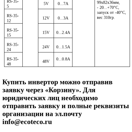
RS-35-
99х82х36мм,
5V
0...7A
5
- 20...+70°С,
запуск от -40°С,
RS-35-
вес 310гр.
12V
0...3A
12
RS-35-
15V
0...2.4A
15
RS-35-
24V
0...1.5A
24
RS-35-
0...0.8A
48V
48
Купить инвертор можно отправив
заявку через «Корзину». Для
юридических лиц необходимо
отправить заявку и полные реквизиты
организации на эл.почту
info@ecoteco.ru