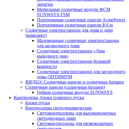
энергии
Мобильные солнечные модули ФСМ
SUNWAYS FSM
Портативные солнечные панели AcmePower
Портативные солнечные панели KS-is
Солнечные электростанции для дома и дачи
(комплект)
Маломощные солнечные электростанции
для загородного дома
Солнечные электростанции «Дача
выходного дня»
Солнечные электростанции большой
мощности
Солнечные электростанции для загородного
дома ОПТИМУМ
ВИДЕО: Солнечные панели и солнечные батареи
Солнечные панели (солнечные батареи)
Гибкие солнечные модули SUNWAYS
Контролеры, блоки плавного пуска
Блоки пуска
Контроллеры светодинамические
Светоконтроллеры для высоковольтных
светодиодных ламп
Светоконтроллеры для низковольтных
светодиодов