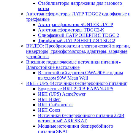
Стабилизаторы напряжения для газового
котла
Автотрансформаторы ЛАТР TDGC2 однофазные и
трехфазные
Автотрансформатор SUNTEK ЛАТР
Автотрансформаторы TDGC2-K
Однофазный ЛАТР ЭНЕРГИЯ TDGC 2
Трехфазный ЛАТР ЭНЕРГИЯ TSGC2
ВИДЕО: Преобразователи электрической энергии,
инверторы, трансформаторы, адаптеры, зарядные
устройства
Внешние подключаемые источники питания -
Влагостойкие настольные
Влагостойкий адаптер OWA-90E с одним
выходом 90W Mean Well
ИБП / UPS (Источники бесперебойного питания)
Бюджетные ИБП 220 В RAPAN-UPS
ИБП (UPS) AcmePower
ИБП Hiden
ИБП Сибконтакт
ИБП Союз
Источники бесперебойного питания 220В,
встроенный АКБ SKAT
Мощные источники бесперебойного
питания SKAT