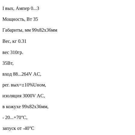
I вых, Ампер
0...3
Мощность, Вт 35
Габариты, мм
99х82х36мм
Вес, кг
0.31
вес 310гр.
35Вт,
вход 88...264V AC,
рег. вых=±10%Uном,
изоляция 3000V AC,
в кожухе 99х82х36мм,
- 20...+70°С,
запуск от -40°С