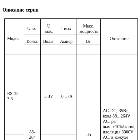
Описание серии
U
Макс.
U вх.
I вых.
вых.
мощность
Модель
Описание
Вольт.
Вольт.
Ампер.
Вт.
RS-35-
3.3V
0...7A
3.3
AC-DC, 35Вт,
вход 88...264V
AC, рег.
вых=±10%Uном,
88-
изоляция 3000V
35
264
AC, в кожухе