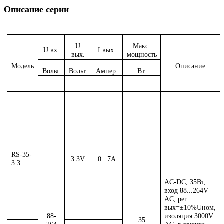
Описание серии
U
Макс.
U вх.
I вых.
вых.
мощность
Модель
Описание
Вольт.
Вольт.
Ампер.
Вт.
RS-35-
3.3V
0...7A
3.3
AC-DC, 35Вт,
вход 88...264V
AC, рег.
вых=±10%Uном,
88-
изоляция 3000V
35