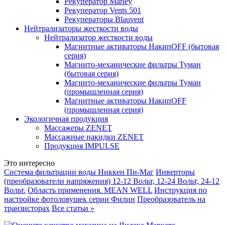
Рекуператор Marley
Рекуператор Vents 501
Рекуператоры Blauvent
Нейтрализаторы жесткости воды
Нейтрализатор жесткости воды
Магнитные активаторы НакипOFF (бытовая
серия)
Магнито-механические фильтры Туман
(бытовая серия)
Магнито-механические фильтры Туман
(промышленная серия)
Магнитные активаторы НакипOFF
(промышленная серия)
Экологичная продукция
Массажеры ZENET
Массажные накидки ZENET
Продукция IMPULSE
Это интересно
Система фильтрации воды Никкен Пи-Маг
Инверторы
(преобразователи напряжения) 12-12 Вольт, 12-24 Вольт, 24-12
Вольт.
Область применения. MEAN WELL
Инструкция по
настройке фотоловушек серии Филин
Преобразователь на
транзисторах
Все статьи »