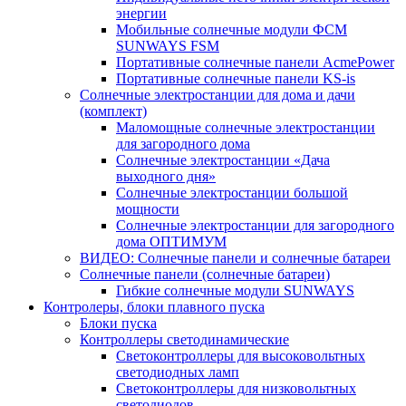
энергии
Мобильные солнечные модули ФСМ
SUNWAYS FSM
Портативные солнечные панели AcmePower
Портативные солнечные панели KS-is
Солнечные электростанции для дома и дачи
(комплект)
Маломощные солнечные электростанции
для загородного дома
Солнечные электростанции «Дача
выходного дня»
Солнечные электростанции большой
мощности
Солнечные электростанции для загородного
дома ОПТИМУМ
ВИДЕО: Солнечные панели и солнечные батареи
Солнечные панели (солнечные батареи)
Гибкие солнечные модули SUNWAYS
Контролеры, блоки плавного пуска
Блоки пуска
Контроллеры светодинамические
Светоконтроллеры для высоковольтных
светодиодных ламп
Светоконтроллеры для низковольтных
светодиодов