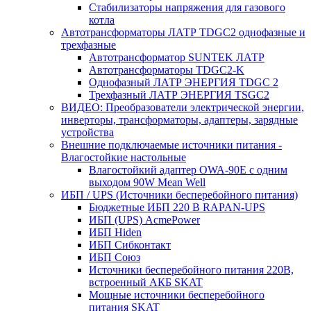
Стабилизаторы напряжения для газового
котла
Автотрансформаторы ЛАТР TDGC2 однофазные и
трехфазные
Автотрансформатор SUNTEK ЛАТР
Автотрансформаторы TDGC2-K
Однофазный ЛАТР ЭНЕРГИЯ TDGC 2
Трехфазный ЛАТР ЭНЕРГИЯ TSGC2
ВИДЕО: Преобразователи электрической энергии,
инверторы, трансформаторы, адаптеры, зарядные
устройства
Внешние подключаемые источники питания -
Влагостойкие настольные
Влагостойкий адаптер OWA-90E с одним
выходом 90W Mean Well
ИБП / UPS (Источники бесперебойного питания)
Бюджетные ИБП 220 В RAPAN-UPS
ИБП (UPS) AcmePower
ИБП Hiden
ИБП Сибконтакт
ИБП Союз
Источники бесперебойного питания 220В,
встроенный АКБ SKAT
Мощные источники бесперебойного
питания SKAT