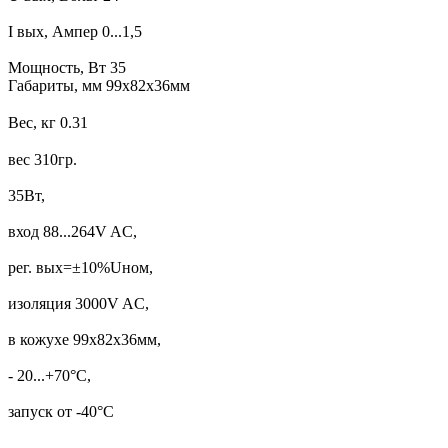
I вых, Ампер
0...1,5
Мощность, Вт 35
Габариты, мм
99х82х36мм
Вес, кг
0.31
вес 310гр.
35Вт,
вход 88...264V AC,
рег. вых=±10%Uном,
изоляция 3000V AC,
в кожухе 99х82х36мм,
- 20...+70°С,
запуск от -40°С