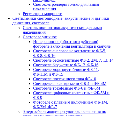
Светоконтроллеры только для лампы
накаливания
Регуляторы мощности
Светильники светодиодные, аккустические и датчики
движения, светореле
Светильники оптико-акустические для ламп
накаливания
Светореле уличное
Инверсионное (обратного действия)
фотореле включения вентилятора в санузле
Светореле аналоговые контактные ФБ-5,
ФБ-8, ФБ-16
Светореле бесконтактные ФБ-2, 2М, 7, 13, 14
Светореле бюджетные ФБ-12, ФБ-16
Светореле морозоустойчивые ФБ-11,
ФБ-11М и ФБ-15
Светореле постоянного тока ФБ-10
Светореле с реле времени ФБ-4 и ФБ-4М
Светореле трехфазные ФБ-6 и ФБ-6М
Светореле цифровые контактные ФБ-5М и
ФБ-9
Фотореле с плавным включением ФБ-1М,
ФБ-3М, ФБ-7
Энергосберегающие регуляторы освещения по