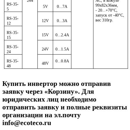
264
AC, в кожухе
RS-35-
99х82х36мм,
5V
0...7A
5
- 20...+70°С,
запуск от -40°С,
RS-35-
вес 310гр.
12V
0...3A
12
RS-35-
15V
0...2.4A
15
RS-35-
24V
0...1.5A
24
RS-35-
0...0.8A
48V
48
Купить инвертор можно отправив
заявку через «Корзину». Для
юридических лиц необходимо
отправить заявку и полные реквизиты
организации на эл.почту
info@ecoteco.ru