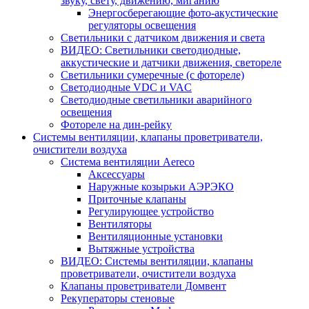
звуку, свету, движению, миганию
Энергосберегающие фото-акустические
регуляторы освещения
Светильники с датчиком движения и света
ВИДЕО: Светильники светодиодные,
аккустические и датчики движения, светореле
Светильники сумеречные (с фотореле)
Светодиодные VDC и VAC
Светодиодные светильники аварийного
освещения
Фотореле на дин-рейку
Системы вентиляции, клапаны проветриватели,
очистители воздуха
Система вентиляции Aereco
Аксессуары
Наружные козырьки АЭРЭКО
Приточные клапаны
Регулирующее устройство
Вентиляторы
Вентиляционные установки
Вытяжные устройства
ВИДЕО: Системы вентиляции, клапаны
проветриватели, очистители воздуха
Клапаны проветриватели Домвент
Рекуператоры стеновые