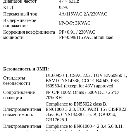
Диапазон частот
47 ~ 63Hz
КПД
92%
Переменный ток
4A/115VAC 2A/230VAC
Выдерживаемое
l/P-O/P: 3KVAC
напряжение
Коррекция коэффициента
PF>0.91 / 230VAC
мощности
PF>0.98/115VAC at full load
Безопасность и ЭМП:
UL60950-1, CSAC22.2, TUV EN60950-1,
Стандарты
BSMI CNS14336, CCC GB4943, PSE
безопасности
J60950-1 (except for 48V) approved
Сопротивление
l/P-O/P:100M Ohms / 500VDC / 25°C/
изоляции
70% RH
Compliance to EN55022 class B,
Электромагнитная
EN61000-3-2,3, FCC PART 15 / CISPR22
совместимость
class B, CNS13438 class B, GB9254,
GB17625.1
Электромагнитная
Compliance to EN61000-4-2,3,4,5,6,8,11,