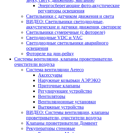
звуку, свету, движению, миганию
Энергосберегающие фото-акустические
регуляторы освещения
Светильники с датчиком движения и света
ВИДЕО: Светильники светодиодные,
аккустические и датчики движения, светореле
Светильники сумеречные (с фотореле)
Светодиодные VDC и VAC
Светодиодные светильники аварийного
освещения
Фотореле на дин-рейку
Системы вентиляции, клапаны проветриватели,
очистители воздуха
Система вентиляции Aereco
Аксессуары
Наружные козырьки АЭРЭКО
Приточные клапаны
Регулирующее устройство
Вентиляторы
Вентиляционные установки
Вытяжные устройства
ВИДЕО: Системы вентиляции, клапаны
проветриватели, очистители воздуха
Клапаны проветриватели Домвент
Рекуператоры стеновые