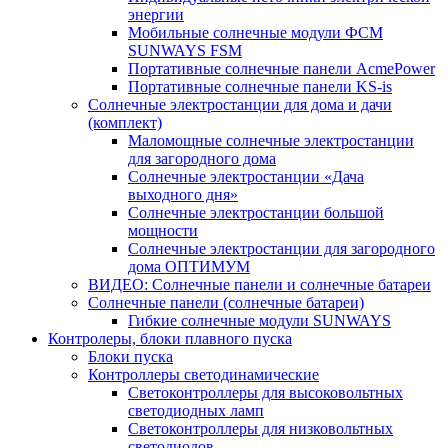
энергии
Мобильные солнечные модули ФСМ
SUNWAYS FSM
Портативные солнечные панели AcmePower
Портативные солнечные панели KS-is
Солнечные электростанции для дома и дачи
(комплект)
Маломощные солнечные электростанции
для загородного дома
Солнечные электростанции «Дача
выходного дня»
Солнечные электростанции большой
мощности
Солнечные электростанции для загородного
дома ОПТИМУМ
ВИДЕО: Солнечные панели и солнечные батареи
Солнечные панели (солнечные батареи)
Гибкие солнечные модули SUNWAYS
Контролеры, блоки плавного пуска
Блоки пуска
Контроллеры светодинамические
Светоконтроллеры для высоковольтных
светодиодных ламп
Светоконтроллеры для низковольтных
светодиодов