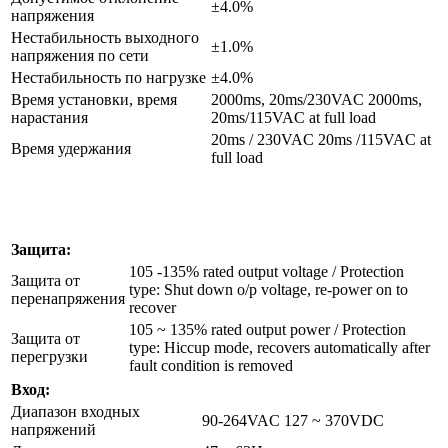
±4.0%
напряжения
Нестабильность выходного
±1.0%
напряжения по сети
Нестабильность по нагрузке
±4.0%
Время установки, время
2000ms, 20ms/230VAC 2000ms,
нарастания
20ms/115VAC at full load
20ms / 230VAC 20ms /115VAC at
Время удержания
full load
Защита:
105 -135% rated output voltage / Protection
Защита от
type: Shut down o/p voltage, re-power on to
перенапряжения
recover
105 ~ 135% rated output power / Protection
Защита от
type: Hiccup mode, recovers automatically after
перегрузки
fault condition is removed
Вход:
Диапазон входных
90-264VAC 127 ~ 370VDC
напряжений