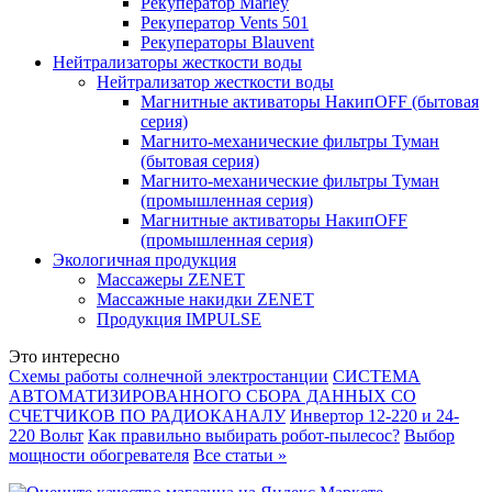
Рекуператор Marley
Рекуператор Vents 501
Рекуператоры Blauvent
Нейтрализаторы жесткости воды
Нейтрализатор жесткости воды
Магнитные активаторы НакипOFF (бытовая
серия)
Магнито-механические фильтры Туман
(бытовая серия)
Магнито-механические фильтры Туман
(промышленная серия)
Магнитные активаторы НакипOFF
(промышленная серия)
Экологичная продукция
Массажеры ZENET
Массажные накидки ZENET
Продукция IMPULSE
Это интересно
Схемы работы солнечной электростанции
СИСТЕМА
АВТОМАТИЗИРОВАННОГО СБОРА ДАННЫХ СО
СЧЕТЧИКОВ ПО РАДИОКАНАЛУ
Инвертор 12-220 и 24-
220 Вольт
Как правильно выбирать робот-пылесос?
Выбор
мощности обогревателя
Все статьи »