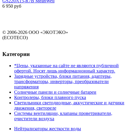
GS220A15-R7B MeanWell
6 950 руб
© 2006-2026 ООО «ЭКОТЭКО»
(ECOTECO)
Категории
*Цены, указанные на сайте не являются публичной
офертой. Носят лишь информационный характер.
Зарядные устройства, блоки питания, адаптеры,
трансформаторы, инверторы, преобразователи
напряжения
Солнечные панели и солнечные батареи
Контролеры, блоки плавного пуска
Светильники светодиодные, аккустические и датчики
движения, светореле
Системы вентиляции, клапаны проветриватели,
очистители воздуха
Нейтрализаторы жесткости воды