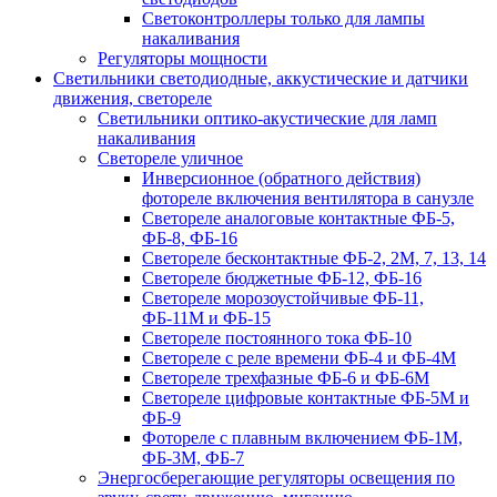
Светоконтроллеры только для лампы
накаливания
Регуляторы мощности
Светильники светодиодные, аккустические и датчики
движения, светореле
Светильники оптико-акустические для ламп
накаливания
Светореле уличное
Инверсионное (обратного действия)
фотореле включения вентилятора в санузле
Светореле аналоговые контактные ФБ-5,
ФБ-8, ФБ-16
Светореле бесконтактные ФБ-2, 2М, 7, 13, 14
Светореле бюджетные ФБ-12, ФБ-16
Светореле морозоустойчивые ФБ-11,
ФБ-11М и ФБ-15
Светореле постоянного тока ФБ-10
Светореле с реле времени ФБ-4 и ФБ-4М
Светореле трехфазные ФБ-6 и ФБ-6М
Светореле цифровые контактные ФБ-5М и
ФБ-9
Фотореле с плавным включением ФБ-1М,
ФБ-3М, ФБ-7
Энергосберегающие регуляторы освещения по