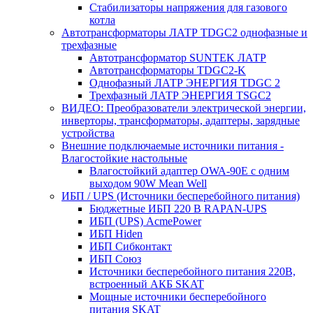
Стабилизаторы напряжения для газового
котла
Автотрансформаторы ЛАТР TDGC2 однофазные и
трехфазные
Автотрансформатор SUNTEK ЛАТР
Автотрансформаторы TDGC2-K
Однофазный ЛАТР ЭНЕРГИЯ TDGC 2
Трехфазный ЛАТР ЭНЕРГИЯ TSGC2
ВИДЕО: Преобразователи электрической энергии,
инверторы, трансформаторы, адаптеры, зарядные
устройства
Внешние подключаемые источники питания -
Влагостойкие настольные
Влагостойкий адаптер OWA-90E с одним
выходом 90W Mean Well
ИБП / UPS (Источники бесперебойного питания)
Бюджетные ИБП 220 В RAPAN-UPS
ИБП (UPS) AcmePower
ИБП Hiden
ИБП Сибконтакт
ИБП Союз
Источники бесперебойного питания 220В,
встроенный АКБ SKAT
Мощные источники бесперебойного
питания SKAT